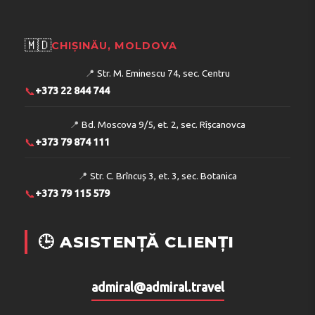
🇲🇩
CHIȘINĂU, MOLDOVA
📍
Str. M. Eminescu 74, sec. Centru
📞
+373 22 844 744
📍
Bd. Moscova 9/5, et. 2, sec. Rîșcanovca
📞
+373 79 874 111
📍
Str. C. Brîncuș 3, et. 3, sec. Botanica
📞
+373 79 115 579
🕒 ASISTENȚĂ CLIENȚI
admiral@admiral.travel