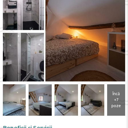
Încă
+7
poze