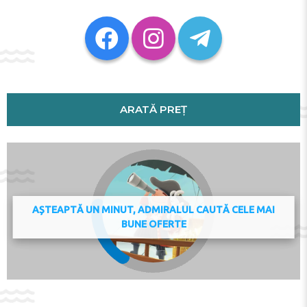
l'Est is 39 km away. The nearest airport is Paris - Charles
de Gaulle Airport, 24 km from Maison en triplex près de
Disneyland et Paris.
This property will not accommodate hen, stag or similar
parties. Please inform Maison en triplex près de
Disneyland et Paris in advance of your expected arrival
time. You can use the Special Requests box when
ARATĂ PREȚ
booking, or contact the property directly with the
contact details provided in your confirmation. If you
cause damage to the property during your stay, you
could be asked to pay up to EUR 250 after check-out,
according to this property's Damage Policy.
Check-in 15:00 - 22:00
Check-out 00:00 - 10:00
AȘTEAPTĂ UN MINUT, ADMIRALUL CAUTĂ CELE MAI
Adresa:
12 Rue Bonne Mouche, 77144, Montévrain,
BUNE OFERTE
France
Telefon: