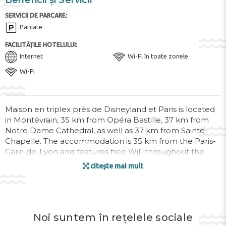
Beneficii și Servicii
SERVICII DE PARCARE:
Parcare
FACILITĂȚILE HOTELULUI:
Internet
Wi-Fi în toate zonele
Wi-Fi
Maison en triplex près de Disneyland et Paris is located
in Montévrain, 35 km from Opéra Bastille, 37 km from
Notre Dame Cathedral, as well as 37 km from Sainte-
Chapelle. The accommodation is 35 km from the Paris-
Gare-de-Lyon and features free WiFithroughout the
property.
citește mai mult
This villa is equipped with 1 bedroom, a kitchen with a
microwave and a fridge, a flat-screen TV, a seating area
and 1 bathroom equipped with a shower.
Noi suntem în rețelele sociale
Pompidou Centre is 37 km from the villa, while Gare de