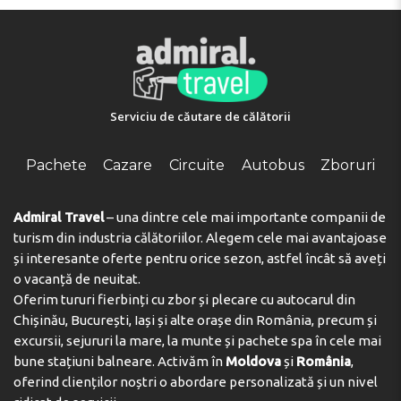
Serviciu de căutare de călătorii
Pachete
Cazare
Circuite
Autobus
Zboruri
Admiral Travel
– una dintre cele mai importante companii de
turism din industria călătoriilor. Alegem cele mai avantajoase
și interesante oferte pentru orice sezon, astfel încât să aveți
o vacanță de neuitat.
Oferim tururi fierbinți cu zbor și plecare cu autocarul din
Chișinău, București, Iași și alte orașe din România, precum și
excursii, sejururi la mare, la munte și pachete spa în cele mai
bune stațiuni balneare. Activăm în
Moldova
și
România
,
oferind clienților noștri o abordare personalizată și un nivel