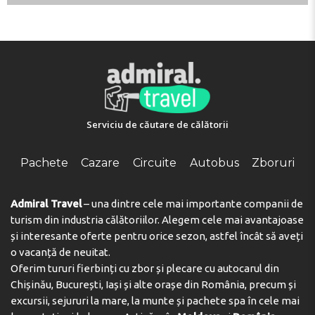
Check-out 07:00 - 10:00
Key collection at the property - someone will meet you.
Adresa:
22 Rue du Clos Girard, 77700, Chessy, France
Telefon:
Serviciu de căutare de călătorii
Pachete
Cazare
Circuite
Autobus
Zboruri
Admiral Travel
– una dintre cele mai importante companii de
turism din industria călătoriilor. Alegem cele mai avantajoase
și interesante oferte pentru orice sezon, astfel încât să aveți
o vacanță de neuitat.
Oferim tururi fierbinți cu zbor și plecare cu autocarul din
Chișinău, București, Iași și alte orașe din România, precum și
excursii, sejururi la mare, la munte și pachete spa în cele mai