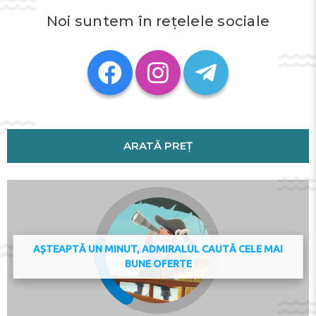
shower. For added convenience, the property can
provide towels and linens for a supplement.
Noi suntem în rețelele sociale
Notre Dame Cathedral is 39 km from the apartment,
while Sainte-Chapelle is 39 km away. The nearest airport
is Paris - Charles de Gaulle Airport, 22 km from Nice
Apartment Disneyland Paris.
This property will not accommodate hen, stag or similar
parties. Please inform Nice Apartment Disneyland Paris
in advance of your expected arrival time. You can use
ARATĂ PREȚ
the Special Requests box when booking, or contact the
property directly with the contact details provided in
your confirmation. Guests are required to show a photo
identification and credit card upon check-in. Please
note that all Special Requests are subject to availability
and additional charges may apply. A damage deposit of
EUR 150 is required on arrival. This will be collected as a
AȘTEAPTĂ UN MINUT, ADMIRALUL CAUTĂ CELE MAI
cash payment. You should be reimbursed on check-out.
BUNE OFERTE
Your deposit will be refunded in full in cash, subject to
an inspection of the property. Managed by a private
host
Check-in 13:00 - 16:00