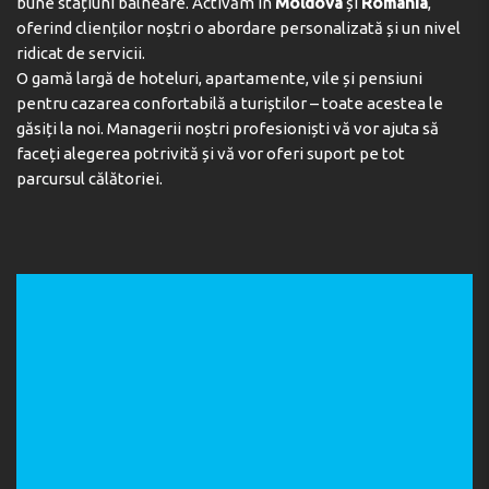
bune stațiuni balneare. Activăm în
Moldova
și
România
,
oferind clienților noștri o abordare personalizată și un nivel
ridicat de servicii.
O gamă largă de hoteluri, apartamente, vile și pensiuni
pentru cazarea confortabilă a turiștilor – toate acestea le
găsiți la noi. Managerii noștri profesioniști vă vor ajuta să
faceți alegerea potrivită și vă vor oferi suport pe tot
parcursul călătoriei.