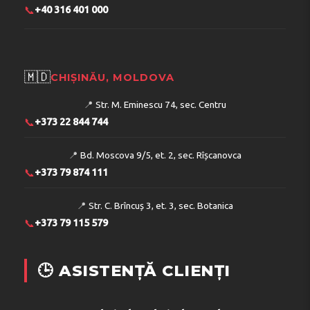
📞
+40 316 401 000
🇲🇩
CHIȘINĂU, MOLDOVA
📍
Str. M. Eminescu 74, sec. Centru
📞
+373 22 844 744
📍
Bd. Moscova 9/5, et. 2, sec. Rîșcanovca
📞
+373 79 874 111
📍
Str. C. Brîncuș 3, et. 3, sec. Botanica
📞
+373 79 115 579
🕒 ASISTENȚĂ CLIENȚI