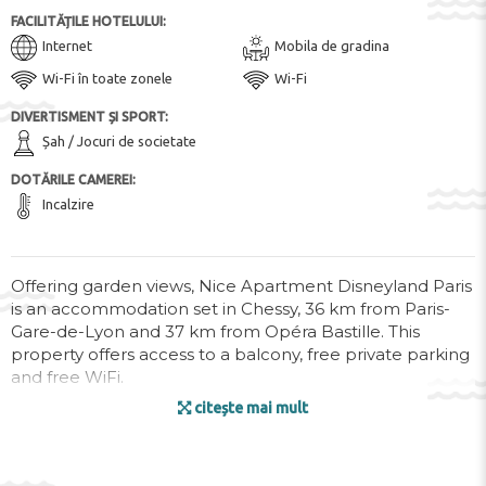
FACILITĂȚILE HOTELULUI:
Internet
Mobila de gradina
Wi-Fi în toate zonele
Wi-Fi
DIVERTISMENT ȘI SPORT:
Șah / Jocuri de societate
DOTĂRILE CAMEREI:
Incalzire
Offering garden views, Nice Apartment Disneyland Paris
is an accommodation set in Chessy, 36 km from Paris-
Gare-de-Lyon and 37 km from Opéra Bastille. This
property offers access to a balcony, free private parking
and free WiFi.
citește mai mult
This apartment is fitted with 2 bedrooms, a kitchen with
an oven and a microwave, a flat-screen TV, a seating
area and 1 bathroom equipped with an a bath or