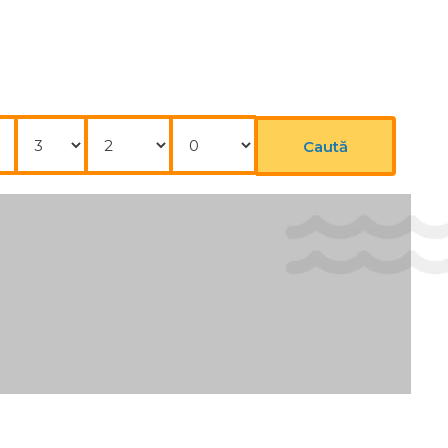
Nopți
Adulți
Copii
Caută