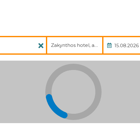
Pachet
Data
Zakynthos hotel, avia, transfer