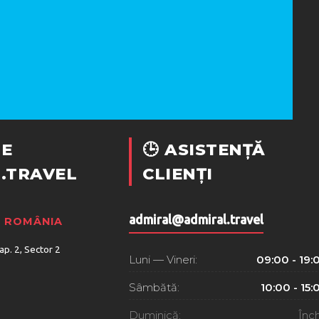
E
🕒 ASISTENȚĂ
.TRAVEL
CLIENȚI
admiral@admiral.travel
, ROMÂNIA
 ap. 2, Sector 2
Luni — Vineri:
09:00 - 19:
Sâmbătă:
10:00 - 15:
Duminică:
Înch