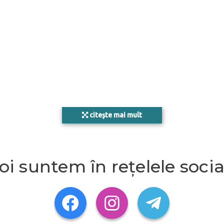
citește mai mult
oi suntem în rețelele socia