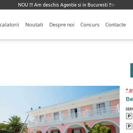
NOU !!! Am deschis Agentie si in Bucuresti !!✨
calatorii
Noutati
Despre noi
Concurs
Contacte
* I
Ben
SERV