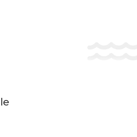
Safeu
le