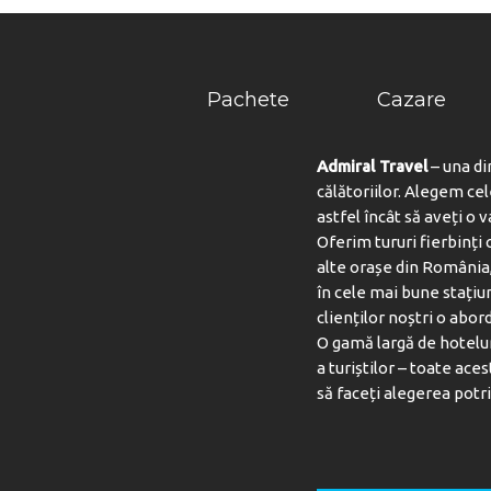
Pachete
Cazare
Admiral Travel
– una di
călătoriilor. Alegem ce
astfel încât să aveți o 
Oferim tururi fierbinți c
alte orașe din România,
în cele mai bune stațiu
clienților noștri o abord
O gamă largă de hotelur
a turiștilor – toate aces
să faceți alegerea potri