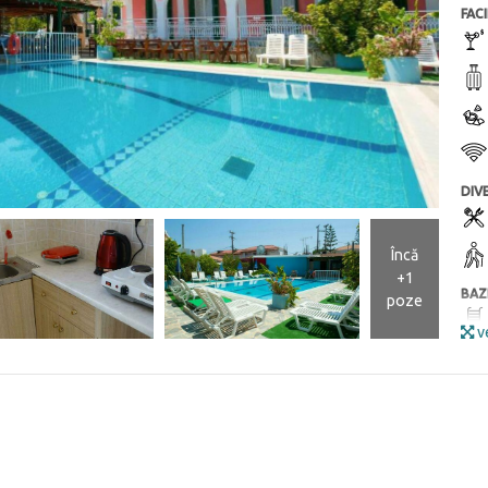
FACI
DIV
Încă
+1
BAZ
poze
ve
ALTE
DOT