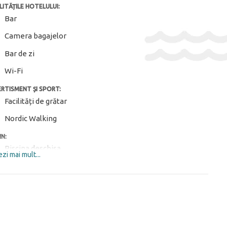
LITĂȚILE HOTELULUI:
Bar
Camera bagajelor
Bar de zi
Wi-Fi
ERTISMENT ȘI SPORT:
Facilități de grătar
Nordic Walking
IN:
Piscina deschisa
zi mai mult...
 POSIBILITĂȚI:
Serviciu de transfer ($)
ĂRILE CAMEREI:
Aer conditionat
Curățenie zilnică