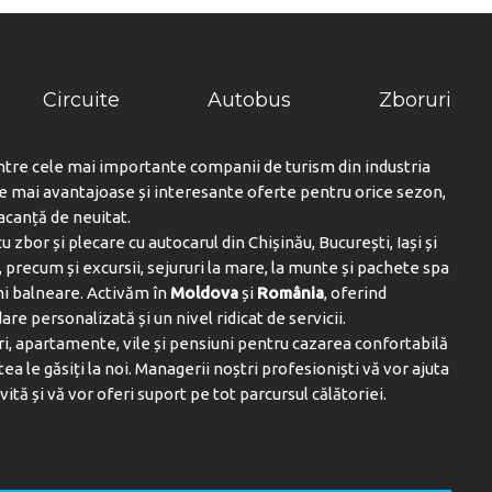
Circuite
Autobus
Zboruri
ntre cele mai importante companii de turism din industria
le mai avantajoase și interesante oferte pentru orice sezon,
vacanță de neuitat.
u zbor și plecare cu autocarul din Chișinău, București, Iași și
 precum și excursii, sejururi la mare, la munte și pachete spa
ni balneare. Activăm în
Moldova
și
România
, oferind
are personalizată și un nivel ridicat de servicii.
i, apartamente, vile și pensiuni pentru cazarea confortabilă
tea le găsiți la noi. Managerii noștri profesioniști vă vor ajuta
vită și vă vor oferi suport pe tot parcursul călătoriei.