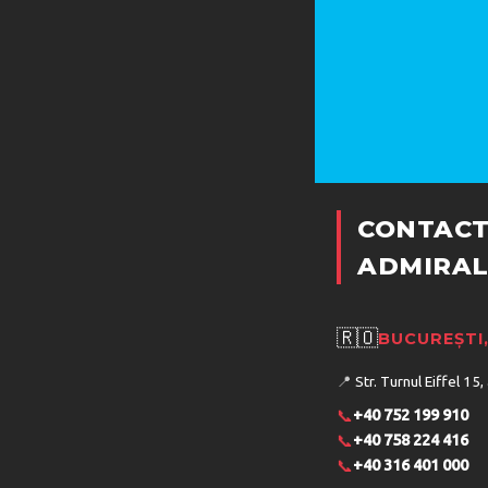
CONTACT
ADMIRAL
🇷🇴
BUCUREȘTI
📍
Str. Turnul Eiffel 15,
📞
+40 752 199 910
📞
+40 758 224 416
📞
+40 316 401 000