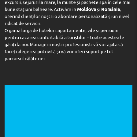
Meals
excursii, sejururi la mare, la munte și pachete spa în cele mai
bune stațiuni balneare. Activăm în
Moldova
și
România
,
Dining facilities include a restaurant, a café and a bar.
oferind clienților noștri o abordare personalizată și un nivel
Half board can be booked. A generous breakfast buffet,
ridicat de servicii.
lunch and dinner offer plenty of delicious variety. Staff
O gamă largă de hoteluri, apartamente, vile și pensiuni
are also happy to provide children's meals.
pentru cazarea confortabilă a turiștilor – toate acestea le
Adresa:
Argassi, Zakynthos, Greece
găsiți la noi. Managerii noștri profesioniști vă vor ajuta să
faceți alegerea potrivită și vă vor oferi suport pe tot
Telefon:
+302695024810
parcursul călătoriei.