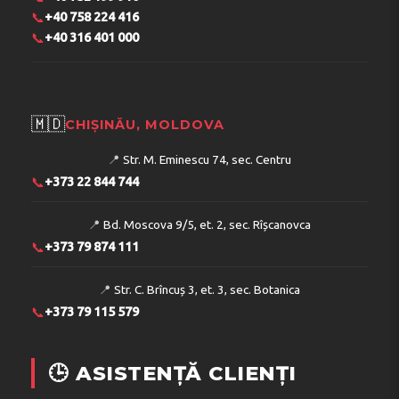
📞
+40 758 224 416
📞
+40 316 401 000
🇲🇩
CHIȘINĂU, MOLDOVA
📍
Str. M. Eminescu 74, sec. Centru
📞
+373 22 844 744
📍
Bd. Moscova 9/5, et. 2, sec. Rîșcanovca
📞
+373 79 874 111
📍
Str. C. Brîncuș 3, et. 3, sec. Botanica
📞
+373 79 115 579
🕒 ASISTENȚĂ CLIENȚI