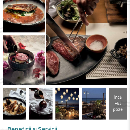
Încă
+65
poze
Beneficii și Servicii