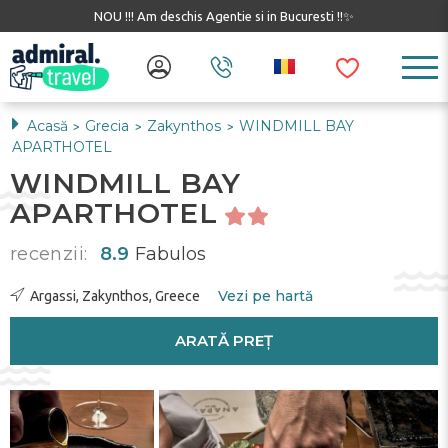
NOU !!! Am deschis Agentie si in Bucuresti !!✨
Acasă
Grecia
Zakynthos
WINDMILL BAY
>
>
>
APARTHOTEL
WINDMILL BAY
APARTHOTEL
recenzii:
8.9
Fabulos
Vezi pe hartă
Argassi, Zakynthos, Greece
ARATĂ PREȚ