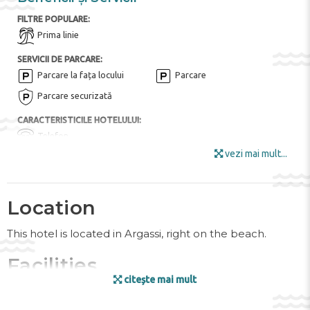
FILTRE POPULARE:
Prima linie
SERVICII DE PARCARE:
Parcare la fața locului
Parcare
Parcare securizată
CARACTERISTICILE HOTELULUI:
Telefon
vezi mai mult...
PENTRU COPII:
Piscina pentru copii
Mese pentru copii ($)
Location
FACILITĂȚILE HOTELULUI:
Bar
Restaurant tip bufet
This hotel is located in Argassi, right on the beach.
Zona de gradina
Internet
Facilities
Lounge cu televizor
Camera bagajelor
Mobila de gradina
citește mai mult
Snack Bar la piscină
The friendly staff at the reception desk are happy to
Pub
Zona pentru fumat
answer any questions. Amenities include a baggage