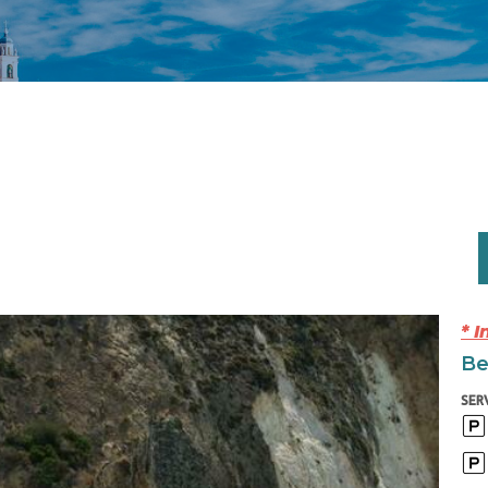
* I
Ben
SERV