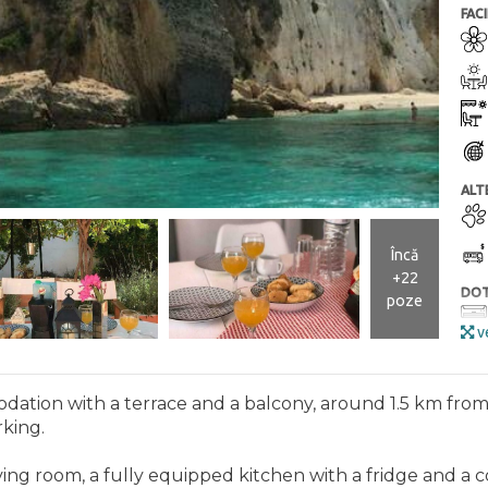
FACI
ALTE
Încă
+22
DOT
poze
ve
modation with a terrace and a balcony, around 1.5 km fro
rking.
living room, a fully equipped kitchen with a fridge and 