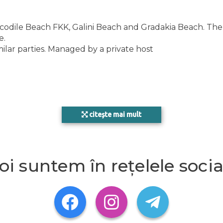
codile Beach FKK, Galini Beach and Gradakia Beach. The ne
e.
ilar parties. Managed by a private host
citește mai mult
oi suntem în rețelele socia