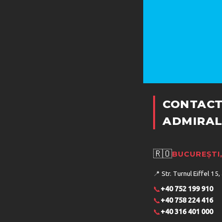
CONTACT
ADMIRAL
🇷🇴
BUCUREȘTI
📍
Str. Turnul Eiffel 15,
📞
+40 752 199 910
📞
+40 758 224 416
📞
+40 316 401 000