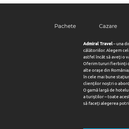
Pachete
Cazare
Admiral Travel
– una di
călătoriilor. Alegem ce
astfel încât să aveți o 
Oferim tururi fierbinți c
alte orașe din România,
în cele mai bune stațiu
clienților noștri o abord
O gamă largă de hotelur
a turiștilor – toate aces
să faceți alegerea potri