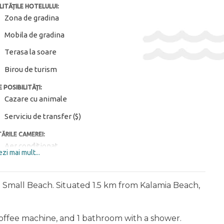
LITĂȚILE HOTELULUI:
Zona de gradina
Mobila de gradina
Terasa la soare
Birou de turism
 POSIBILITĂȚI:
Cazare cu animale
Serviciu de transfer ($)
ĂRILE CAMEREI:
Aer conditionat
zi mai mult...
m Small Beach. Situated 1.5 km from Kalamia Beach,
a coffee machine, and 1 bathroom with a shower.