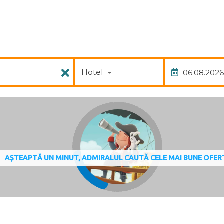
Pachet
Data
Hotel
AȘTEAPTĂ UN MINUT, ADMIRALUL CAUTĂ CELE MAI BUNE OFER