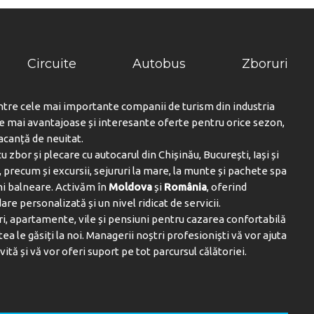
Circuite
Autobus
Zboruri
ntre cele mai importante companii de turism din industria
le mai avantajoase și interesante oferte pentru orice sezon,
vacanță de neuitat.
u zbor și plecare cu autocarul din Chișinău, București, Iași și
 precum și excursii, sejururi la mare, la munte și pachete spa
ni balneare. Activăm în
Moldova
și
România
, oferind
are personalizată și un nivel ridicat de servicii.
i, apartamente, vile și pensiuni pentru cazarea confortabilă
tea le găsiți la noi. Managerii noștri profesioniști vă vor ajuta
vită și vă vor oferi suport pe tot parcursul călătoriei.