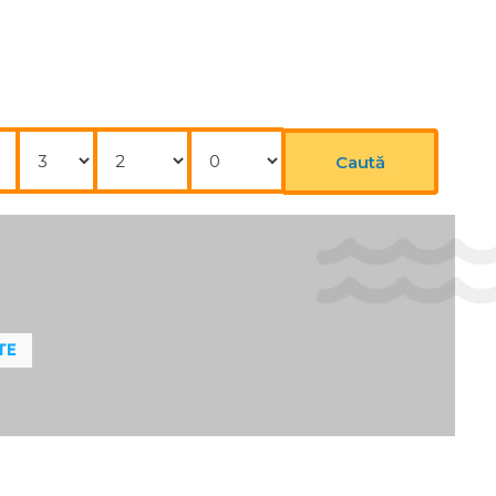
Nopți
Adulți
Copii
Caută
TE