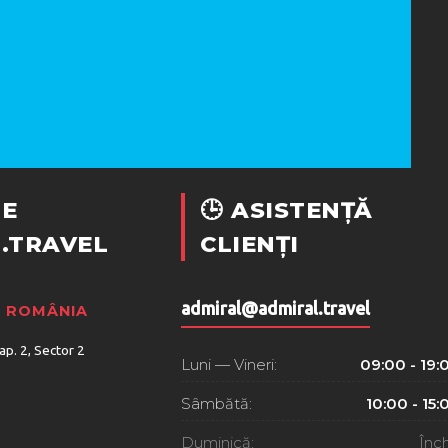
E
🕒 ASISTENȚĂ
.TRAVEL
CLIENȚI
admiral@admiral.travel
, ROMÂNIA
 ap. 2, Sector 2
Luni — Vineri:
09:00 - 19:
Sâmbătă:
10:00 - 15:
Duminică:
Înch