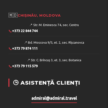
🇲🇩
CHIȘINĂU, MOLDOVA
📍
Str. M. Eminescu 74, sec. Centru
📞
+373 22 844 744
📍
Bd. Moscova 9/5, et. 2, sec. Rîșcanovca
📞
+373 79 874 111
📍
Str. C. Brîncuș 3, et. 3, sec. Botanica
📞
+373 79 115 579
🕒 ASISTENȚĂ CLIENȚI
admiral@admiral.travel