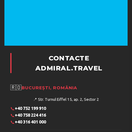
Servicii si informații suplimentare:
Animalele de companie nu sunt permise în hotel
Adresa:
RAPANIANA KOLIMBARI, 73006, Platanias, GR
CONTACTE
Telefon:
3002824022966
ADMIRAL.TRAVEL
🇷🇴
BUCUREȘTI, ROMÂNIA
📍
Str. Turnul Eiffel 15, ap. 2, Sector 2
📞
+40 752 199 910
📞
+40 758 224 416
📞
+40 316 401 000