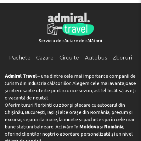
RESORT Privat Properties este complet echipată, ceea
ce va face șederea dvs. confortabilă, lăsând impresii de
neuitat.
Serviciu de căutare de călătorii
FACILITĂŢI
Internet:
Pachete
Cazare
Circuite
Autobus
Zboruri
Internet wireless întotdeauna la dispoziția dvs.
Admiral Travel
– una dintre cele mai importante companii de
turism din industria călătoriilor. Alegem cele mai avantajoase
Pentru copii:
și interesante oferte pentru orice sezon, astfel încât să aveți
Distracție grozavă pe toboganul cu apă
o vacanță de neuitat.
Oferim tururi fierbinți cu zbor și plecare cu autocarul din
Copii pot înota în piscina pentru cei mici
Chișinău, București, Iași și alte orașe din România, precum și
excursii, sejururi la mare, la munte și pachete spa în cele mai
bune stațiuni balneare. Activăm în
Moldova
și
România
,
Alimentația:
oferind clienților noștri o abordare personalizată și un nivel
Puteți opta pentru o gustare ușoară, dar delicioasă la