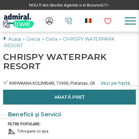
NOU !!! Am deschis Agentie si in Bucuresti !!✨
Acasă
Grecia
Creta
CHRISPY WATERPARK
>
>
>
RESORT
CHRISPY WATERPARK
RESORT
Vezi pe hartă
RAPANIANA KOLIMBARI, 73006, Platanias, GR
ARATĂ PREȚ
Beneficii și Servicii
FILTRE POPULARE:
Tobogane cu apa