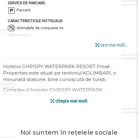
SERVICII DE PARCARE:
Parcare
CARACTERISTICILE HOTELULUI:
Animalele de companie nu
sunt permise
vezi mai mult...
PENTRU COPII:
Piscina pentru copii
Cameră de jocuri
Club de copii
Hotelul CHRISPY WATERPARK RESORT Privat
Properties este situat pe teritoriul KOLIMBARI, o
FACILITĂȚILE HOTELULUI:
minunată stațiune, bine cunoscută de turiști.
Bar
Sală de conferință
Zona de gradina
Complexul hotelier CHRISPY WATERPARK
RESORT Privat Properties are o locație foarte
Camera bagajelor
Mobila de gradina
citește mai mult
convenabilă, în apropierea acestuia se află: parcare
Zona pentru fumat
Bar de zi
gratuită pentru automobile, toate atracțiile acestor
locuri. După cum au menționat turiștii care au fost aici în
Wi-Fi
vacanță, toate elementele esențiale sunt situate foarte
DIVERTISMENT ȘI SPORT:
aproape, ceea ce este foarte convenabil.
Noi suntem în rețelele sociale
Parc acvatic
Nordic Walking