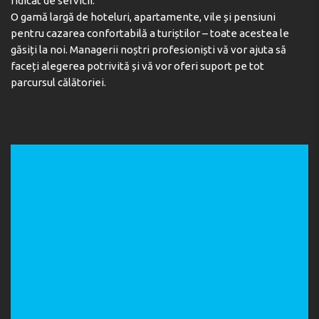
ridicat de servicii.
snack bar
O gamă largă de hoteluri, apartamente, vile și pensiuni
Puteți petrece timpul într-o atmosferă plăcută la bar
pentru cazarea confortabilă a turiștilor – toate acestea le
găsiți la noi. Managerii noștri profesioniști vă vor ajuta să
faceți alegerea potrivită și vă vor oferi suport pe tot
Parcare:
parcursul călătoriei.
Pe teritoriul hotelului există o parcare cu un număr
limitat de locuri
Teritoriul hotelului:
Puteți petrece plăcut timpul în spa
Pentru siguranță, clienților li se oferă o cameră de
depozitare a bagajelor
Dacă aveți nevoie să organizați o conferință sau o
întâlnire de afaceri, puteți folosi sala de conferințe
Pentru confortul dvs. hotelul este dotat cu lift