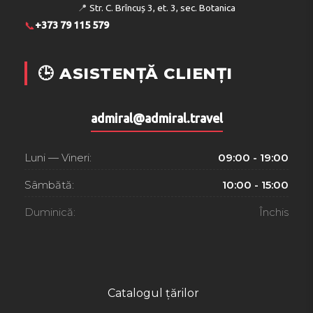
📍
Str. C. Brîncuș 3, et. 3, sec. Botanica
📞
+373 79 115 579
🕒 ASISTENȚĂ CLIENȚI
admiral@admiral.travel
Luni — Vineri:
09:00 - 19:00
Sâmbătă:
10:00 - 15:00
Duminică:
Închis
Catalogul țărilor