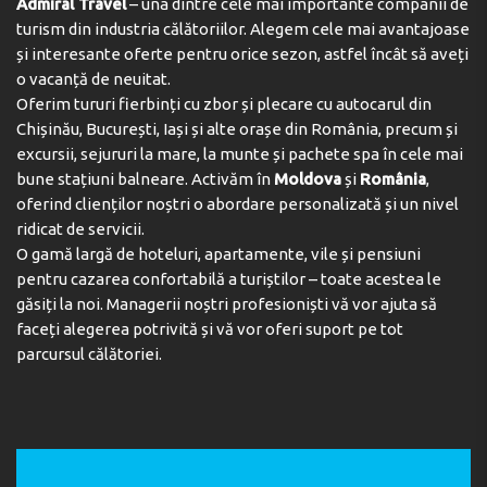
Admiral Travel
– una dintre cele mai importante companii de
turism din industria călătoriilor. Alegem cele mai avantajoase
și interesante oferte pentru orice sezon, astfel încât să aveți
o vacanță de neuitat.
Oferim tururi fierbinți cu zbor și plecare cu autocarul din
Chișinău, București, Iași și alte orașe din România, precum și
excursii, sejururi la mare, la munte și pachete spa în cele mai
bune stațiuni balneare. Activăm în
Moldova
și
România
,
oferind clienților noștri o abordare personalizată și un nivel
ridicat de servicii.
O gamă largă de hoteluri, apartamente, vile și pensiuni
pentru cazarea confortabilă a turiștilor – toate acestea le
găsiți la noi. Managerii noștri profesioniști vă vor ajuta să
faceți alegerea potrivită și vă vor oferi suport pe tot
parcursul călătoriei.