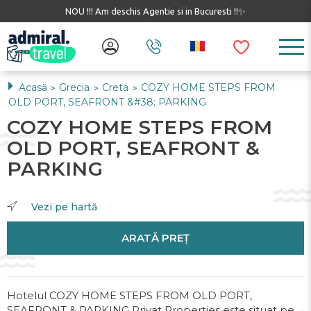
NOU !!! Am deschis Agentie si in Bucuresti !!✨
Acasă
Grecia
Creta
COZY HOME STEPS FROM
>
>
>
OLD PORT, SEAFRONT &#38; PARKING
COZY HOME STEPS FROM
OLD PORT, SEAFRONT &
PARKING
Vezi pe hartă
ARATĂ PREȚ
Hotelul COZY HOME STEPS FROM OLD PORT,
SEAFRONT & PARKING Privat Properties este situat pe