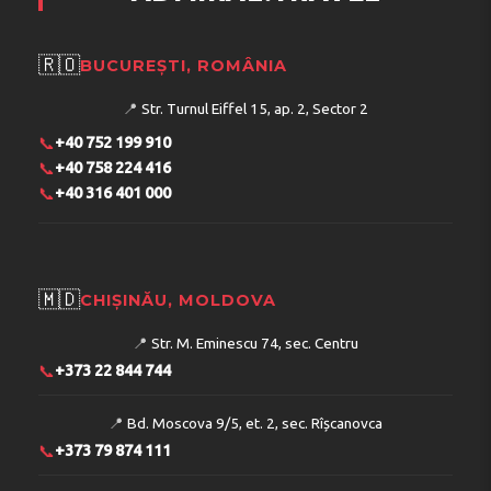
🇷🇴
BUCUREȘTI, ROMÂNIA
📍
Str. Turnul Eiffel 15, ap. 2, Sector 2
📞
+40 752 199 910
📞
+40 758 224 416
📞
+40 316 401 000
🇲🇩
CHIȘINĂU, MOLDOVA
📍
Str. M. Eminescu 74, sec. Centru
📞
+373 22 844 744
📍
Bd. Moscova 9/5, et. 2, sec. Rîșcanovca
📞
+373 79 874 111