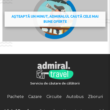
cu mare beneficiu în acest hotel: divertisment de orice
gust.
AȘTEAPTĂ UN MINUT, ADMIRALUL CAUTĂ CELE MAI
În hotelul COZY HOME STEPS FROM OLD PORT,
BUNE OFERTE
SEAFRONT & PARKING Privat Properties sunt bineveniți
chiar și de cei mai mici oaspeți, pentru ei fiind create
toate condițiile pentru o distracție de neuitat: puteţi face
cunoaștință cu obiectivele turistice din zonă.
Fiecare cameră de la COZY HOME STEPS FROM OLD
PORT, SEAFRONT & PARKING Privat Properties este
complet echipată, ceea ce va face șederea dvs.
confortabilă, lăsând impresii de neuitat.
FACILITĂŢI
Serviciu de căutare de călătorii
Pachete
Cazare
Circuite
Autobus
Zboruri