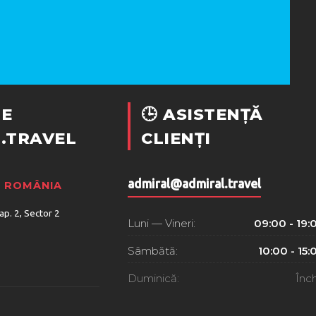
E
🕒 ASISTENȚĂ
.TRAVEL
CLIENȚI
admiral@admiral.travel
, ROMÂNIA
 ap. 2, Sector 2
Luni — Vineri:
09:00 - 19:
Sâmbătă:
10:00 - 15:
Duminică:
Înch