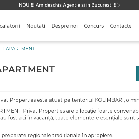
NOU !!! Am deschis Agentie si in Bucuresti !!✨
calatorii
Noutati
Despre noi
Concurs
Contacte
ALI APARTMENT
 APARTMENT
operties este situat pe teritoriul KOLIMBARI, o minun
 Privat Properties are o locație foarte convenabilă, în
au fost aici în vacanță, toate elementele esențiale sunt 
 preparate regionale tradiționale în apropiere.