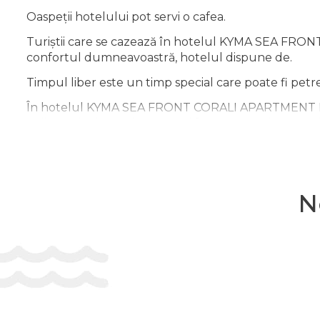
Oaspeții hotelului pot servi o cafea.
Turiștii care se cazează în hotelul KYMA SEA FRO
confortul dumneavoastră, hotelul dispune de.
Timpul liber este un timp special care poate fi petr
În hotelul KYMA SEA FRONT CORALI APARTMENT Privat 
o distracție de neuitat: puteţi face cunoaștință cu ob
Fiecare cameră de la KYMA SEA FRONT CORALI APARTM
de neuitat.
N