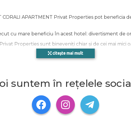
NT CORALI APARTMENT Privat Properties pot beneficia de
ecut cu mare beneficiu în acest hotel: divertisment de or
Properties sunt bineveniți chiar și de cei mai mici oasp
iectivele turistice din zonă.
citește mai mult
ENT Privat Properties este complet echipată, ceea ce v
oi suntem în rețelele socia
FACILITĂŢI