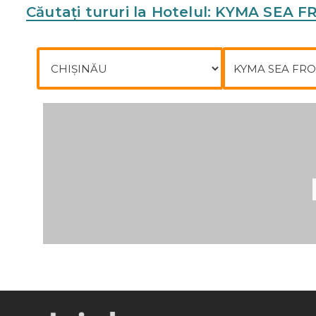
Căutați tururi la Hotelul: KYMA SE
Plecare din
Către