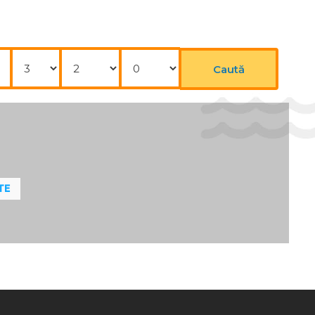
Nopți
Adulți
Copii
Caută
TE