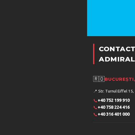
CONTACT
ADMIRAL
🇷🇴
BUCUREȘTI
📍
Str. Turnul Eiffel 15,
📞
+40 752 199 910
📞
+40 758 224 416
📞
+40 316 401 000