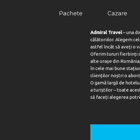
Pachete
Cazare
Admiral Travel
– una di
călătoriilor. Alegem ce
astfel încât să aveți o 
Oferim tururi fierbinți c
alte orașe din România,
în cele mai bune stațiu
clienților noștri o abord
O gamă largă de hotelur
a turiștilor – toate aces
să faceți alegerea potri