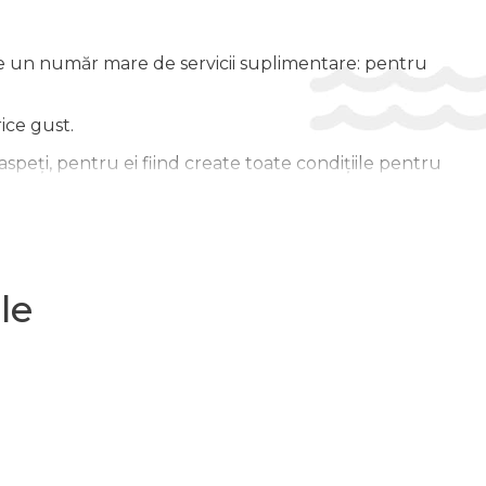
 un număr mare de servicii suplimentare: pentru
ice gust.
eți, pentru ei fiind create toate condițiile pentru
a face șederea dvs. confortabilă, lăsând impresii
le