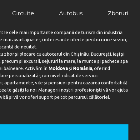
Circuite
Autobus
Zboruri
ntre cele mai importante companii de turism din industria
le mai avantajoase și interesante oferte pentru orice sezon,
vacanță de neuitat.
u zbor și plecare cu autocarul din Chișinău, București, Iași și
 precum și excursii, sejururi la mare, la munte și pachete spa
ni balneare. Activăm în
Moldova
și
România
, oferind
are personalizată și un nivel ridicat de servicii.
i, apartamente, vile și pensiuni pentru cazarea confortabilă
tea le găsiți la noi. Managerii noștri profesioniști vă vor ajuta
vită și vă vor oferi suport pe tot parcursul călătoriei.