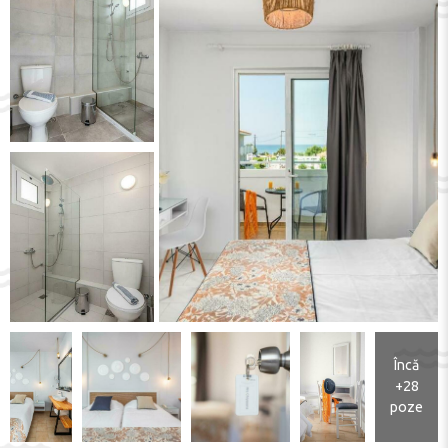
Încă
+28
poze