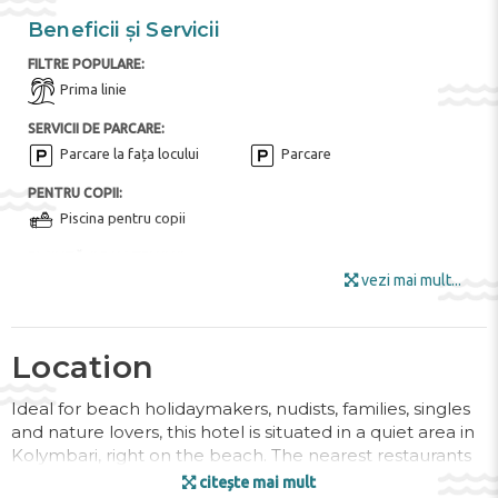
Beneficii și Servicii
FILTRE POPULARE:
Prima linie
SERVICII DE PARCARE:
Parcare la fața locului
Parcare
PENTRU COPII:
Piscina pentru copii
FACILITĂȚILE HOTELULUI:
vezi mai mult...
Bar
Restaurant tip bufet
Fructe
Zona de gradina
Internet
Mobila de gradina
Location
Zona pentru fumat
Bar de zi
Ideal for beach holidaymakers, nudists, families, singles
Meniu pentru diete speciale
Terasa la soare
and nature lovers, this hotel is situated in a quiet area in
(la cerere)
Umbrele de soare
Kolymbari, right on the beach. The nearest restaurants
and options for nightlife can be reached within about 1
citește mai mult
Birou de turism
Wi-Fi în toate zonele