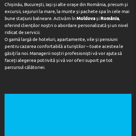
snack bar. Leisure activities available at the hotel include
Chișinău, București, Iași și alte orașe din România, precum și
cycling/mountain biking, water skiing, snorkelling, diving
excursii, sejururi la mare, la munte și pachete spa în cele mai
and massage treatments. In addition, jet skiing is offered
bune stațiuni balneare. Activăm în
Moldova
și
România
,
by third-party operators. Copyright GIATA 2004 - 2025.
oferind clienților noștri o abordare personalizată și un nivel
Multilingual, powered by www.giata.com for client no.
ridicat de servicii.
124971
O gamă largă de hoteluri, apartamente, vile și pensiuni
Meals
pentru cazarea confortabilă a turiștilor – toate acestea le
găsiți la noi. Managerii noștri profesioniști vă vor ajuta să
The dining area includes a restaurant and a bar. Catering
faceți alegerea potrivită și vă vor oferi suport pe tot
options include half board and all-inclusive. All-inclusive
parcursul călătoriei.
holidaymakers enjoy special extras like snacks, in
addition to a selection of alcoholic and non-alcoholic
beverages. A generous breakfast buffet, lunch and
dinner offer plenty of delicious variety. Staff are also
happy to provide gluten-free meals. The hotel also
offers special catering options.
Adresa:
73006 Kolymvari, Chania, Crete, Greece
Telefon:
+302824022812