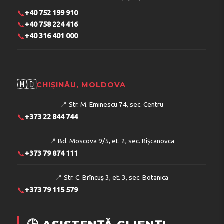
📞
+40 752 199 910
📞
+40 758 224 416
📞
+40 316 401 000
🇲🇩
CHIȘINĂU, MOLDOVA
📍
Str. M. Eminescu 74, sec. Centru
📞
+373 22 844 744
📍
Bd. Moscova 9/5, et. 2, sec. Rîșcanovca
📞
+373 79 874 111
📍
Str. C. Brîncuș 3, et. 3, sec. Botanica
📞
+373 79 115 579