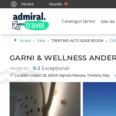
Intrare
Favorite
Catalogul țărilor
Idei de 
Acasă
Italia
GA
TRENTINO-ALTO ADIGE REGION
>
>
>
GARNI & WELLNESS ANDE
recenzii:
9.2
Excepţional
Località Compet 28, 38050 Vignola-Falesina, Trentino, Italy