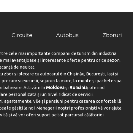
Camere pentru persoane cu mobilitate redusa
Lift
VICIU LA HOTEL:
Prânzuri la pachet
Circuite
Autobus
Zboruri
ntre cele mai importante companii de turism din industria
le mai avantajoase și interesante oferte pentru orice sezon,
vacanță de neuitat.
u zbor și plecare cu autocarul din Chișinău, București, Iași și
 precum și excursii, sejururi la mare, la munte și pachete spa
ni balneare. Activăm în
Moldova
și
România
, oferind
are personalizată și un nivel ridicat de servicii.
i, apartamente, vile și pensiuni pentru cazarea confortabilă
tea le găsiți la noi. Managerii noștri profesioniști vă vor ajuta
vită și vă vor oferi suport pe tot parcursul călătoriei.