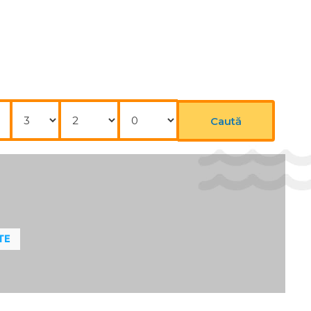
Tururi de mers pe jos
IN:
Hot Tub / Jacuzzi
 POSIBILITĂȚI:
Serviciu de transfer ($)
Nopți
Adulți
Copii
ATATE SI FRUMUSETE:
Caută
Sauna
Solariu
SPA
ĂRILE CAMEREI:
Mic dejun în cameră
Curățenie zilnică
TE
Incalzire
Safeu
IȚII PENTRU OASPEȚII CU DIZABILITĂȚI: