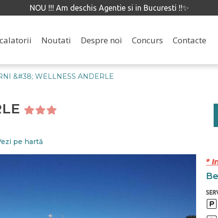
NOU !!! Am deschis Agentie si in Bucuresti !!✨
calatorii
Noutati
Despre noi
Concurs
Contacte
RNI &#38; WELLNESS ANDERLE
RLE
Vezi pe hartă
* I
Ben
SERV