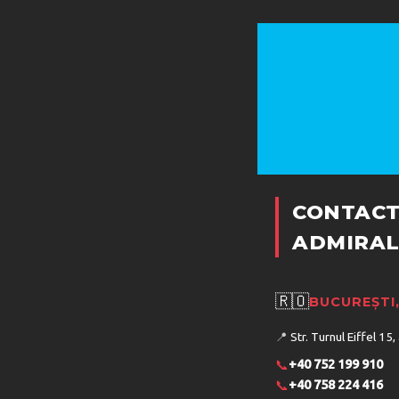
CONTACT
ADMIRAL
🇷🇴
BUCUREȘTI
📍
Str. Turnul Eiffel 15,
📞
+40 752 199 910
📞
+40 758 224 416