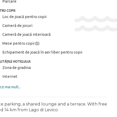
Parcare
TRU COPII:
Loc de joacă pentru copii
Cameră de jocuri
Cameră de joacă interioară
Mese pentru copii ($)
Echipament de joacă în aer liber pentru copii
LITĂȚILE HOTELULUI:
Zona de gradina
Internet
Loc de depozitare al bagajelor
zi mai mult...
Camera bagajelor
Mobila de gradina
e parking, a shared lounge and a terrace. With free
ted 14 km from Lago di Levico.
Depozit schiuri