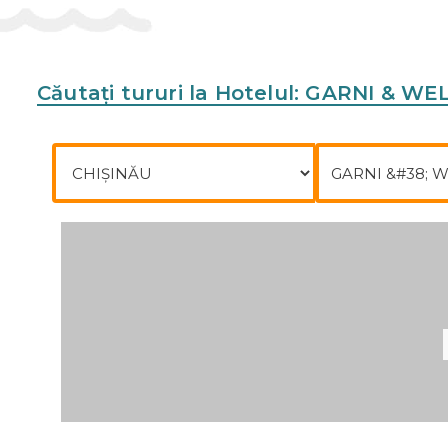
Căutați tururi la Hotelul: GARNI & 
Plecare din
Către