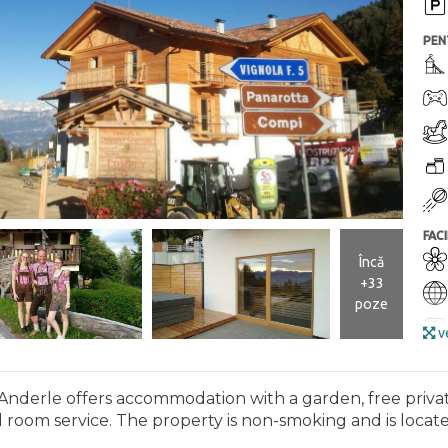
PEN
FACI
Încă
+33
poze
ve
Anderle offers accommodation with a garden, free privat
 and room service. The property is non-smoking and is loca