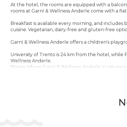
At the hotel, the rooms are equipped with a balcony 
rooms at Garnì & Wellness Anderle come with a flat
Breakfast is available every morning, and includes b
cuisine. Vegetarian, dairy-free and gluten-free opti
Garnì & Wellness Anderle offers a children's playgrou
University of Trento is 24 km from the hotel, while
Wellness Anderle.
Please inform Garnì & Wellness Anderle in advance 
property directly with the contact details provided 
effect at this property. Due to Coronavirus (COVID-19
may be reduced or unavailable as a result.
Check-in 14:00 - 21:00
N
Adresa:
Località Compet 28, 38050 Vignola-Falesina,
Telefon:
390461706467