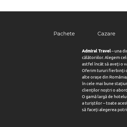
SER
Pachete
Cazare
Admiral Travel
– una di
călătoriilor. Alegem ce
astfel încât să aveți o 
Oferim tururi fierbinți c
alte orașe din România,
în cele mai bune stațiu
clienților noștri o abord
O gamă largă de hotelur
a turiștilor – toate aces
să faceți alegerea potri