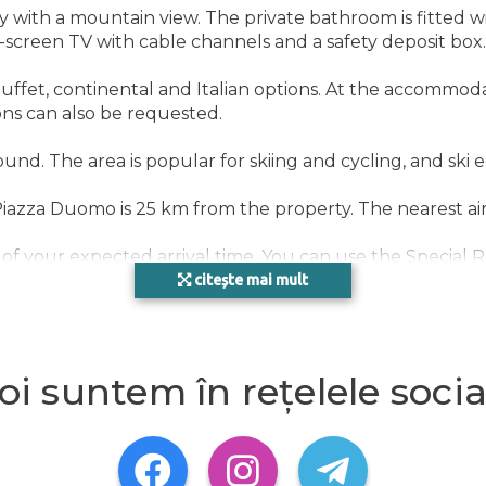
with a mountain view. The private bathroom is fitted with 
-screen TV with cable channels and a safety deposit box.
uffet, continental and Italian options. At the accommodat
ons can also be requested.
nd. The area is popular for skiing and cycling, and ski eq
DIV
 Piazza Duomo is 25 km from the property. The nearest ai
of your expected arrival time. You can use the Special
in your confirmation. In response to Coronavirus (COVID-1
citește mai mult
), this property is taking steps to help protect the safet
oi suntem în rețelele socia
 Trentino, Italy