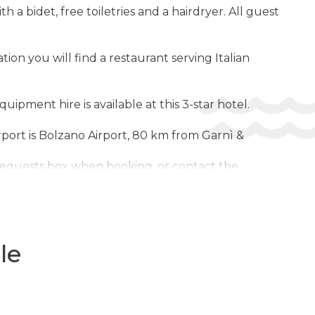
a bidet, free toiletries and a hairdryer. All guest
Meniu pentru diete speciale (la cerere)
Terasa la soare
ion you will find a restaurant serving Italian
Umbrele de soare
Wi-Fi în toate zonele
uipment hire is available at this 3-star hotel.
Wi-Fi
ERTISMENT ȘI SPORT:
rport is Bolzano Airport, 80 km from Garnì &
Tururi cu bicicleta
 Requests box when booking, or contact the
Șah / Jocuri de societate
9), additional safety and sanitation measures are in
y of guests and staff. Certain services and amenities
Ciclism
Drumeții ($)
Schi
le
Vânzător de permise de schi
Scoala de schi ($)