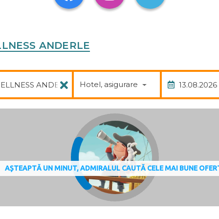
BAZ
WELLNESS ANDERLE
ALTE
Pachet
Data
SAN
Hotel, asigurare
DOT
AȘTEAPTĂ UN MINUT, ADMIRALUL CAUTĂ CELE MAI BUNE OFER
COND