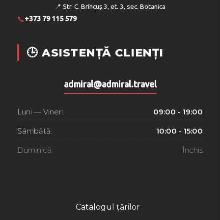
📍
Str. C. Brîncuș 3, et. 3, sec. Botanica
📞
+373 79 115 579
🕒 ASISTENȚĂ CLIENȚI
admiral@admiral.travel
Luni — Vineri:
09:00 - 19:00
Sâmbătă:
10:00 - 15:00
Duminică:
Închis
Catalogul țărilor