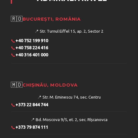
🇷🇴
BUCUREȘTI, ROMÂNIA
📍
Str. Turnul Eiffel 15, ap. 2, Sector 2
📞
+40 752 199 910
📞
+40 758 224 416
📞
+40 316 401 000
🇲🇩
CHIȘINĂU, MOLDOVA
📍
Str. M. Eminescu 74, sec. Centru
📞
+373 22 844 744
📍
Bd. Moscova 9/5, et. 2, sec. Rîșcanovca
📞
+373 79 874 111