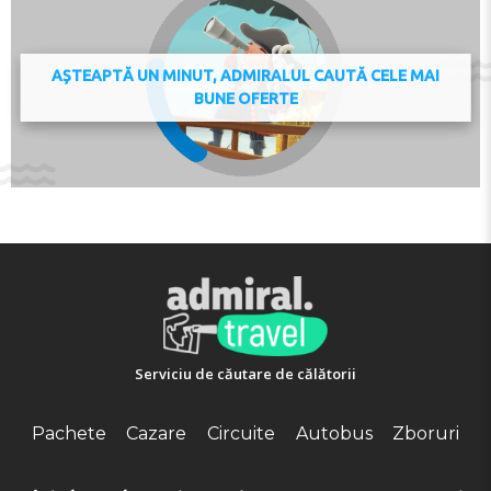
the contact details provided in your confirmation. In
response to Coronavirus (COVID-19), additional safety
and sanitation measures are in effect at this property.
AȘTEAPTĂ UN MINUT, ADMIRALUL CAUTĂ CELE MAI
Food & beverage services at this property may be
BUNE OFERTE
limited or unavailable due to Coronavirus (COVID-19).
Due to Coronavirus (COVID-19), this property is taking
steps to help protect the safety of guests and staff.
Certain services and amenities may be reduced or
unavailable as a result. Due to Coronavirus (COVID-19),
this property has reduced reception and service
operating hours. In accordance with government
guidelines to minimise transmission of the Coronavirus
(COVID-19), this property may request additional
documentation from guests to validate identity, travel
itinerary and other relevant information, during dates
where such guidelines exist. Restaurant is closed from
Serviciu de căutare de călătorii
Fri 04 Sept 2020 until Sat 12 Sept 2020 Bar is closed
from Sat 05 Sept 2020 until Sat 12 Sept 2020 If you are
booking an apartment, you can bring your own towels
Pachete
Cazare
Circuite
Autobus
Zboruri
or rent them on site at an extra charge of EUR 3.50 per
person per set.