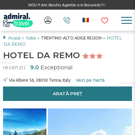
NOU !!! Am deschis Agentie si in Bucuresti !!✨
Acasă
Italia
HOTEL
TRENTINO-ALTO ADIGE REGION
>
>
>
DA REMO
HOTEL DA REMO
recenzii:
9.0
Excepţional
Vezi pe hartă
Via Albere 56, 38050 Tenna, Italy
ARATĂ PREȚ