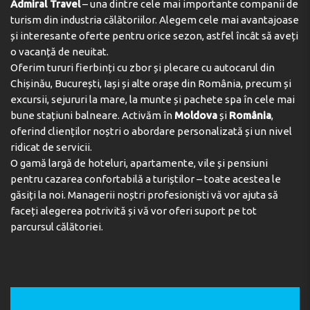
Admiral Travel
– una dintre cele mai importante companii de
Check-in 14:00 - 20:00
Check-out 08:00 - 10:00
turism din industria călătoriilor. Alegem cele mai avantajoase
și interesante oferte pentru orice sezon, astfel încât să aveți
Adresa:
Via Albere 56, 38050 Tenna, Italy
o vacanță de neuitat.
Telefon:
390464552914
Oferim tururi fierbinți cu zbor și plecare cu autocarul din
Chișinău, București, Iași și alte orașe din România, precum și
excursii, sejururi la mare, la munte și pachete spa în cele mai
bune stațiuni balneare. Activăm în
Moldova
și
România
,
oferind clienților noștri o abordare personalizată și un nivel
ridicat de servicii.
O gamă largă de hoteluri, apartamente, vile și pensiuni
pentru cazarea confortabilă a turiștilor – toate acestea le
găsiți la noi. Managerii noștri profesioniști vă vor ajuta să
faceți alegerea potrivită și vă vor oferi suport pe tot
parcursul călătoriei.