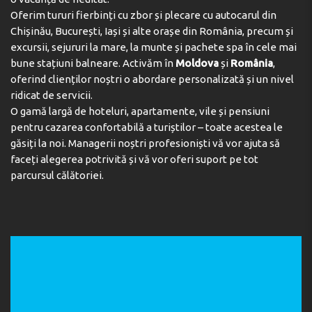
Oferim tururi fierbinți cu zbor și plecare cu autocarul din
Chișinău, București, Iași și alte orașe din România, precum și
excursii, sejururi la mare, la munte și pachete spa în cele mai
Informații utile despre
bune stațiuni balneare. Activăm în
Moldova
și
România
,
hotel
oferind clienților noștri o abordare personalizată și un nivel
ridicat de servicii.
O gamă largă de hoteluri, apartamente, vile și pensiuni
pentru cazarea confortabilă a turiștilor – toate acestea le
Ce tipuri de camere sunt disponibile la hotel?
găsiți la noi. Managerii noștri profesioniști vă vor ajuta să
faceți alegerea potrivită și vă vor oferi suport pe tot
parcursul călătoriei.
Cum este organizată masa?
Cum este plaja?
Ce este inclus în camere?