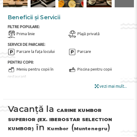
Beneficii și Servicii
FILTRE POPULARE:
Prima linie
Plajă privată
SERVICII DE PARCARE:
Parcare la fața locului
Parcare
PENTRU COPII:
Meniu pentru copii în
Piscina pentru copii
restaurant
vezi mai mult...
FACILITĂȚILE HOTELULUI:
Bar
Restaurant tip bufet
Fructe
Zona de gradina
Vacanță la
CARINE KUMBOR
Internet
Camera bagajelor
SUPERIOR (EX. IBEROSTAR SELECTION
Mobila de gradina
Bar de zi
în
(
)
KUMBOR)
Kumbor
Muntenegru
Meniu pentru diete speciale
Terasa la soare