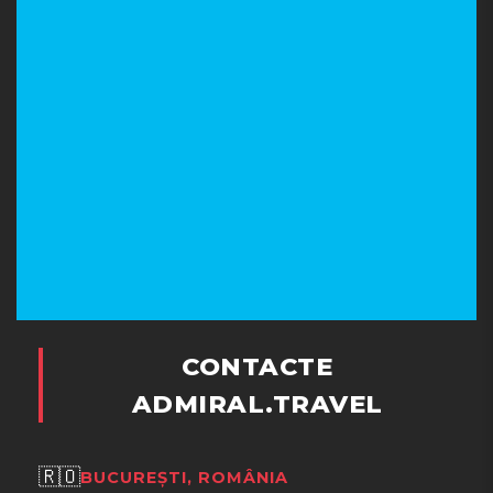
Ce restaurante și baruri sunt disponibile la hotel?
Ce facilități de divertisment și sport oferă hotelul?
Ce oferă hotelul pentru copii?
Ce facilități și servicii sunt disponibile pe teritoriul
hotelului?
CONTACTE
Ce locuri interesante se află în apropiere, la
ADMIRAL.TRAVEL
aproximativ 5 km?
Adresa:
Kumbor BB, 85340 Herceg Novi, Montenegro
🇷🇴
BUCUREȘTI, ROMÂNIA