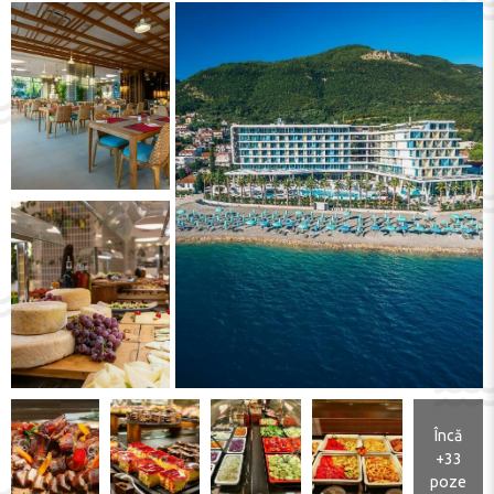
Încă
+33
poze