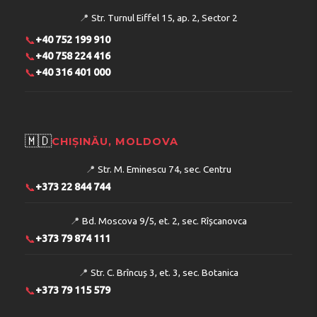
Telefon:
+38231782000
📍
Str. Turnul Eiffel 15, ap. 2, Sector 2
📞
+40 752 199 910
📞
+40 758 224 416
📞
+40 316 401 000
🇲🇩
CHIȘINĂU, MOLDOVA
📍
Str. M. Eminescu 74, sec. Centru
📞
+373 22 844 744
📍
Bd. Moscova 9/5, et. 2, sec. Rîșcanovca
📞
+373 79 874 111
📍
Str. C. Brîncuș 3, et. 3, sec. Botanica
📞
+373 79 115 579