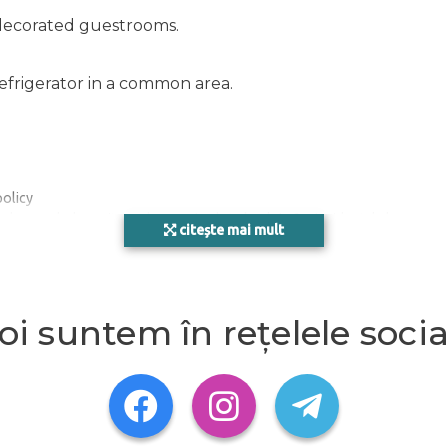
 decorated guestrooms.
efrigerator in a common area.
policy
rd, or cash deposit may be required at check-in for incidental charges
citește mai mult
 incur additional charges; special requests cannot be guaranteed
check-in please contact the property ahead of time using the information
ation on the booking confirmation. Guests must contact the property for
oi suntem în rețelele socia
2 RD Amsterdam, 1012 RD, Amsterdam, NL