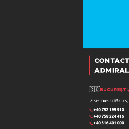
CONTACT
ADMIRAL
🇷🇴
BUCUREȘTI
📍
Str. Turnul Eiffel 15,
📞
+40 752 199 910
📞
+40 758 224 416
📞
+40 316 401 000