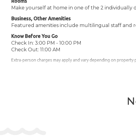
Rooms
Make yourself at home in one of the 2 individually
Business, Other Amenities
Featured amenities include multilingual staff and r
Know Before You Go
Check In: 3:00 PM - 10:00 PM
Check Out: 11:00 AM
Extra-person charges may apply and vary depending on property 
Government-issued photo identification and a credit card, debit ca
Special requests are subject to availability upon check-in and may
There is no front desk at this property. To make arrangements for 
10:00 PM please contact the property in advance using the inform
N
Adresa:
Nieuwezijds Voorburgwal 55 3th Floor 101
Telefon:
31647920557