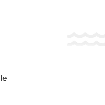
 on the booking confirmation. If you are planning to arrive after
 check-in instructions.
le