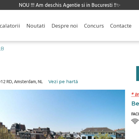
NOU !!! Am deschis Agentie si in Bucuresti !!✨
calatorii
Noutati
Despre noi
Concurs
Contacte
;B
Vezi pe hartă
012 RD, Amsterdam, NL
* I
Ben
FACI