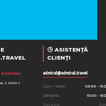
E
🕒 ASISTENȚĂ
.TRAVEL
CLIENȚI
admiral@admiral.travel
, ROMÂNIA
 ap. 2, Sector 2
Luni — Vineri:
09:00 - 19:
Sâmbătă:
10:00 - 15:
Duminică:
Înch