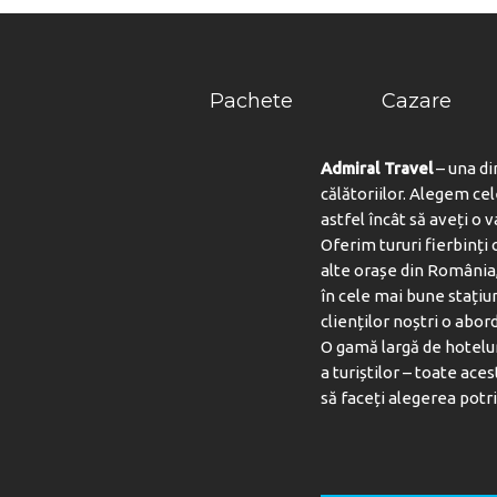
Pachete
Cazare
Admiral Travel
– una di
călătoriilor. Alegem ce
astfel încât să aveți o 
Oferim tururi fierbinți c
alte orașe din România,
în cele mai bune stațiu
clienților noștri o abord
O gamă largă de hotelur
a turiștilor – toate aces
să faceți alegerea potri