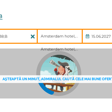
B
Pachet
Data
Amsterdam hotel, avia, transfer
Amsterdam hotel, avia, transfer
AȘTEAPTĂ UN MINUT, ADMIRALUL CAUTĂ CELE MAI BUNE OFER