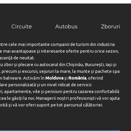
Circuite
Autobus
Zboruri
ntre cele mai importante companii de turism din industria
le mai avantajoase și interesante oferte pentru orice sezon,
vacanță de neuitat.
u zbor și plecare cu autocarul din Chișinău, București, Iași și
 precum și excursii, sejururi la mare, la munte și pachete spa
ni balneare. Activăm în
Moldova
și
România
, oferind
are personalizată și un nivel ridicat de servicii.
i, apartamente, vile și pensiuni pentru cazarea confortabilă
tea le găsiți la noi. Managerii noștri profesioniști vă vor ajuta
vită și vă vor oferi suport pe tot parcursul călătoriei.