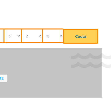
Nopți
Adulți
Copii
Caută
TE