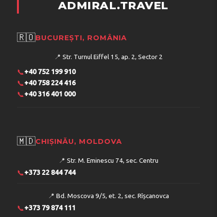
ADMIRAL.TRAVEL
🇷🇴
BUCUREȘTI, ROMÂNIA
📍
Str. Turnul Eiffel 15, ap. 2, Sector 2
📞
+40 752 199 910
📞
+40 758 224 416
📞
+40 316 401 000
🇲🇩
CHIȘINĂU, MOLDOVA
📍
Str. M. Eminescu 74, sec. Centru
📞
+373 22 844 744
📍
Bd. Moscova 9/5, et. 2, sec. Rîșcanovca
📞
+373 79 874 111