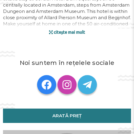
centrally located in Amsterdam, steps from Amsterdam
Dungeon and Amsterdam Museum. This hotel is within
close proximity of Allard Pierson Museum and Begijnhof.
Make yourself at home in one of the 50 air-conditioned
rooms featuring flat-screen televisions. Bathrooms have
citește mai mult
showers and hair dryers. Conveniences include phones,
as well as safes and coffee/tea makers. Quench your
thirst with your favorite drink at a bar/lounge. Buffet
breakfasts are available daily for a fee. Featured
amenities include a 24-hour front desk, multilingual staff,
Noi suntem în rețelele sociale
and a safe deposit box at the front desk.
Adresa:
Rokin 62-64 , 1012 KW
Telefon:
ARATĂ PREȚ