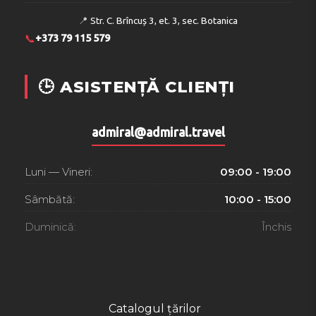
📍
Str. C. Brîncuș 3, et. 3, sec. Botanica
📞
+373 79 115 579
🕒 ASISTENȚĂ CLIENȚI
admiral@admiral.travel
Luni — Vineri:
09:00 - 19:00
Sâmbătă:
10:00 - 15:00
Duminică:
Închis
Catalogul țărilor