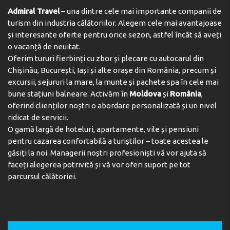
Admiral Travel
– una dintre cele mai importante companii de
turism din industria călătoriilor. Alegem cele mai avantajoase
și interesante oferte pentru orice sezon, astfel încât să aveți
o vacanță de neuitat.
Oferim tururi fierbinți cu zbor și plecare cu autocarul din
Chișinău, București, Iași și alte orașe din România, precum și
excursii, sejururi la mare, la munte și pachete spa în cele mai
bune stațiuni balneare. Activăm în
Moldova
și
România
,
oferind clienților noștri o abordare personalizată și un nivel
ridicat de servicii.
O gamă largă de hoteluri, apartamente, vile și pensiuni
pentru cazarea confortabilă a turiștilor – toate acestea le
găsiți la noi. Managerii noștri profesioniști vă vor ajuta să
faceți alegerea potrivită și vă vor oferi suport pe tot
parcursul călătoriei.