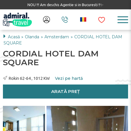
NOU !!! Am deschis Agentie si in Bucuresti !!✨
Acasă
Olanda
Amsterdam
CORDIAL HOTEL DAM
>
>
>
SQUARE
CORDIAL HOTEL DAM
SQUARE
Vezi pe hartă
Rokin 62-64 , 1012 KW
ARATĂ PREȚ