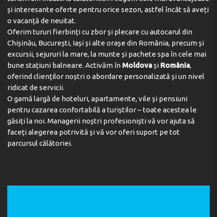
și interesante oferte pentru orice sezon, astfel încât să aveți
o vacanță de neuitat.
Oferim tururi fierbinți cu zbor și plecare cu autocarul din
Chișinău, București, Iași și alte orașe din România, precum și
excursii, sejururi la mare, la munte și pachete spa în cele mai
bune stațiuni balneare. Activăm în
Moldova
și
România
,
oferind clienților noștri o abordare personalizată și un nivel
ridicat de servicii.
O gamă largă de hoteluri, apartamente, vile și pensiuni
pentru cazarea confortabilă a turiștilor – toate acestea le
găsiți la noi. Managerii noștri profesioniști vă vor ajuta să
faceți alegerea potrivită și vă vor oferi suport pe tot
parcursul călătoriei.