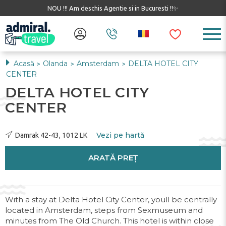
NOU !!! Am deschis Agentie si in Bucuresti !!✨
Acasă
Olanda
Amsterdam
DELTA HOTEL CITY
>
>
>
CENTER
DELTA HOTEL CITY
CENTER
Vezi pe hartă
Damrak 42-43, 1012 LK
ARATĂ PREȚ
With a stay at Delta Hotel City Center, youll be centrally
located in Amsterdam, steps from Sexmuseum and
minutes from The Old Church. This hotel is within close