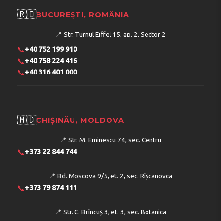
🇷🇴
BUCUREȘTI, ROMÂNIA
📍
Str. Turnul Eiffel 15, ap. 2, Sector 2
📞
+40 752 199 910
📞
+40 758 224 416
📞
+40 316 401 000
🇲🇩
CHIȘINĂU, MOLDOVA
📍
Str. M. Eminescu 74, sec. Centru
📞
+373 22 844 744
📍
Bd. Moscova 9/5, et. 2, sec. Rîșcanovca
📞
+373 79 874 111
📍
Str. C. Brîncuș 3, et. 3, sec. Botanica