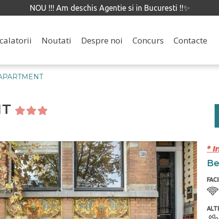
NOU !!! Am deschis Agentie si in Bucuresti !!✨
calatorii
Noutati
Despre noi
Concurs
Contacte
APARTMENT
NT
* I
Ben
FACI
ALTE