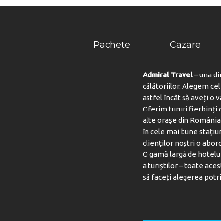
Pachete
Cazare
Admiral Travel
– una di
călătoriilor. Alegem ce
astfel încât să aveți o 
Oferim tururi fierbinți c
alte orașe din România,
în cele mai bune stațiu
clienților noștri o abord
O gamă largă de hotelur
a turiștilor – toate aces
să faceți alegerea potri