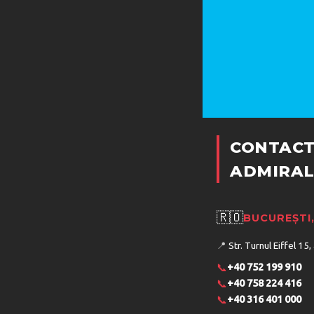
CONTACT
ADMIRAL
🇷🇴
BUCUREȘTI
📍
Str. Turnul Eiffel 15,
📞
+40 752 199 910
📞
+40 758 224 416
📞
+40 316 401 000