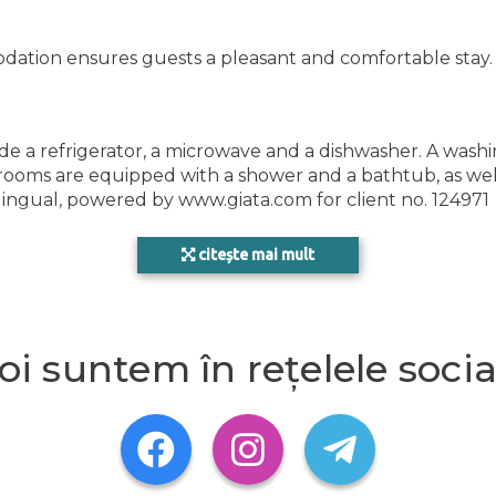
mmodation ensures guests a pleasant and comfortable stay.
de a refrigerator, a microwave and a dishwasher. A wash
hrooms are equipped with a shower and a bathtub, as we
ingual, powered by www.giata.com for client no. 124971
citește mai mult
oi suntem în rețelele socia