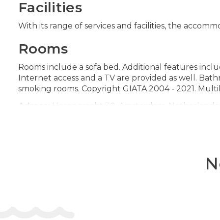
Facilities
With its range of services and facilities, the acco
Rooms
Rooms include a sofa bed. Additional features inclu
Internet access and a TV are provided as well. Bat
smoking rooms. Copyright GIATA 2004 - 2021. Multil
Adresa:
Herengracht 30, Amsterdam, Netherlands
Telefon:
310202051066
N