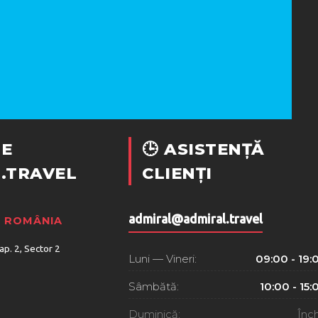
E
🕒 ASISTENȚĂ
.TRAVEL
CLIENȚI
admiral@admiral.travel
, ROMÂNIA
 ap. 2, Sector 2
Luni — Vineri:
09:00 - 19:
Sâmbătă:
10:00 - 15:
Duminică:
Înch