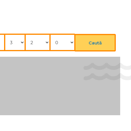
Nopți
Adulți
Copii
Caută