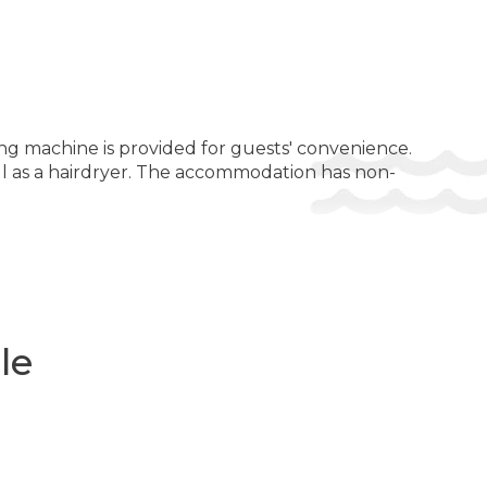
ing machine is provided for guests' convenience.
ll as a hairdryer. The accommodation has non-
le