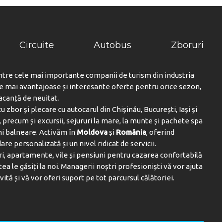
Circuite
Autobus
Zboruri
ntre cele mai importante companii de turism din industria
le mai avantajoase și interesante oferte pentru orice sezon,
vacanță de neuitat.
u zbor și plecare cu autocarul din Chișinău, București, Iași și
 precum și excursii, sejururi la mare, la munte și pachete spa
ni balneare. Activăm în
Moldova
și
România
, oferind
are personalizată și un nivel ridicat de servicii.
i, apartamente, vile și pensiuni pentru cazarea confortabilă
tea le găsiți la noi. Managerii noștri profesioniști vă vor ajuta
vită și vă vor oferi suport pe tot parcursul călătoriei.