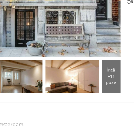
Încă
+11
poze
Amsterdam.