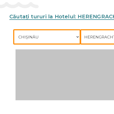
Căutați tururi la Hotelul: HERENGR
Plecare din
Către