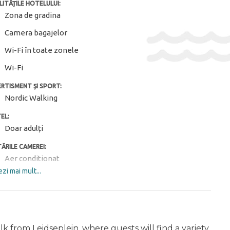
LITĂȚILE HOTELULUI:
Zona de gradina
Camera bagajelor
Wi-Fi în toate zonele
Wi-Fi
ERTISMENT ȘI SPORT:
Nordic Walking
EL:
Doar adulți
ĂRILE CAMEREI:
Aer conditionat
zi mai mult...
Curățenie zilnică
Incalzire
Safeu
 from Leidseplein, where guests will find a variety
IȚII PENTRU OASPEȚII CU DIZABILITĂȚI: