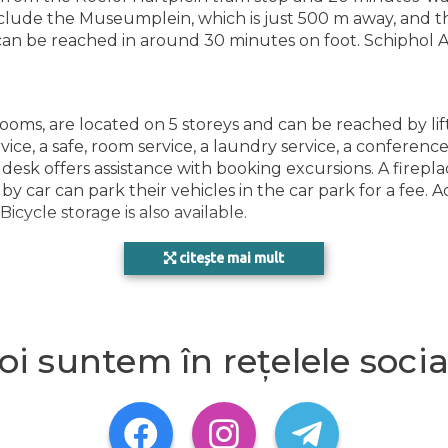
 include the Museumplein, which is just 500 m away, an
an be reached in around 30 minutes on foot. Schiphol Ai
oms, are located on 5 storeys and can be reached by lif
rvice, a safe, room service, a laundry service, a confere
r desk offers assistance with booking excursions. A firep
by car can park their vehicles in the car park for a fee.
Bicycle storage is also available.
citește mai mult
ooms maintain comfortable temperatures. A balcony or te
ueen-size bed. Extra beds can be requested. A safe, a mi
ion. An ironing set is provided for guests' convenience. A 
oi suntem în rețelele socia
 are provided as well. Bathrooms are equipped with a show
osmetic products and a selection of towels. Guests can a
rooms.