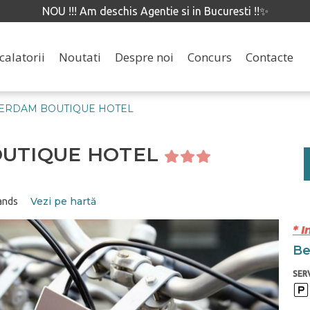
NOU !!! Am deschis Agentie si in Bucuresti !!✨
calatorii
Noutati
Despre noi
Concurs
Contacte
ERDAM BOUTIQUE HOTEL
OUTIQUE HOTEL
Vezi pe hartă
ands
* I
Ben
SERV