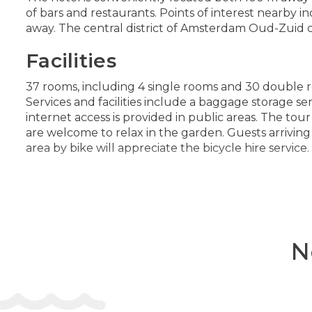
of bars and restaurants. Points of interest nearby
away. The central district of Amsterdam Oud-Zuid c
Facilities
37 rooms, including 4 single rooms and 30 double ro
Services and facilities include a baggage storage se
internet access is provided in public areas. The tou
are welcome to relax in the garden. Guests arriving 
area by bike will appreciate the bicycle hire service. 
Rooms
Air conditioning and central heating ensure that r
All rooms are carpeted and have a double bed or a q
features include a refrigerator and a tea/coffee stat
N
satellite/cable channels and WiFi (no extra charge)
special feature, bathrooms are also stocked with c
accessible bathrooms. The hotel has non-smoking 