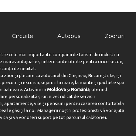
Circuite
Autobus
Zboruri
ntre cele mai importante companii de turism din industria
le mai avantajoase și interesante oferte pentru orice sezon,
vacanță de neuitat.
u zbor și plecare cu autocarul din Chișinău, București, Iași și
 precum și excursii, sejururi la mare, la munte și pachete spa
ni balneare. Activăm în
Moldova
și
România
, oferind
are personalizată și un nivel ridicat de servicii.
i, apartamente, vile și pensiuni pentru cazarea confortabilă
tea le găsiți la noi. Managerii noștri profesioniști vă vor ajuta
vită și vă vor oferi suport pe tot parcursul călătoriei.