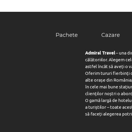
Pachete
Cazare
Admiral Travel
– una di
călătoriilor. Alegem ce
astfel încât să aveți o 
Oferim tururi fierbinți c
alte orașe din România,
în cele mai bune stațiu
clienților noștri o abord
O gamă largă de hotelur
a turiștilor – toate aces
să faceți alegerea potri