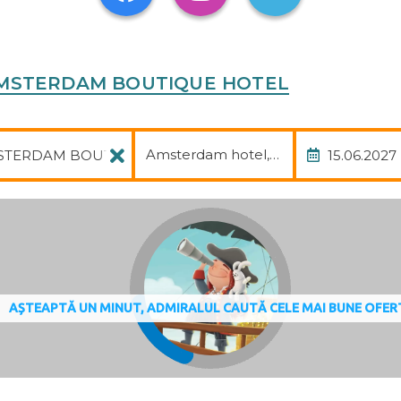
ment options. Fine weather can be enjoyed on the terrace
 gym. Copyright GIATA 2004 - 2024. Multilingual, powere
SE AMSTERDAM BOUTIQUE HOTEL
Pachet
Data
akfast room, a café and a bar. A delicious breakfast provi
Amsterdam hotel, avia, transfer
 and MasterCard.
Amsterdam, Netherlands
AȘTEAPTĂ UN MINUT, ADMIRALUL CAUTĂ CELE MAI BUNE OFER