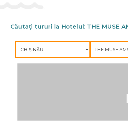
Sports/Entertainment
Guests can enjoy a selection of sport and entertain
the hotel, including cycling/mountain biking and a
Căutați tururi la Hotelul: THE MU
Meals
Plecare din
Către
Various dining options are available, including a bre
Payment
The hotel accepts the following credit cards: VISA
Adresa:
Bronckhorststraat 14, Oud Zuid, 1071 WR 
Telefon:
+31205722720