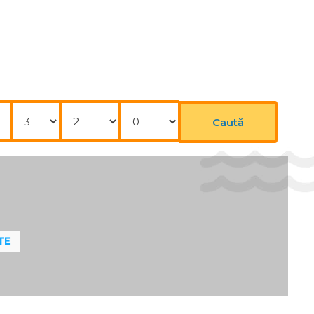
. There are many ways to relax or stay active at
d by www.giata.com for client no. 124971
Nopți
Adulți
Copii
des energy for the rest of the day.
Caută
TE