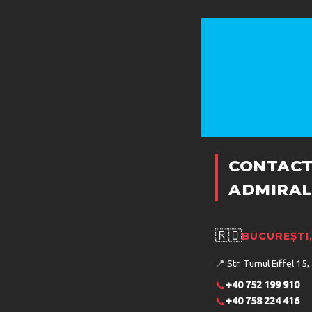
CONTACT
ADMIRAL
🇷🇴
BUCUREȘTI
📍
Str. Turnul Eiffel 15,
📞
+40 752 199 910
📞
+40 758 224 416