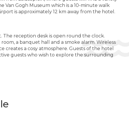
d the Van Gogh Museum which is a 10-minute walk
Lift
rport is approximately 12 km away from the hotel.
t. The reception desk is open round the clock.
nce room, a banquet hall and a smoke alarm. Wireless
lace creates a cosy atmosphere. Guests of the hotel
 Active guests who wish to explore the surrounding
rrace is among the standard features in the rooms.
nibar and a desk are also available. Additional
direct dial telephone, a television with
le
er and a bathtub, as well as a hairdryer. As a
lso book wheelchair-friendly rooms with wheelchair-