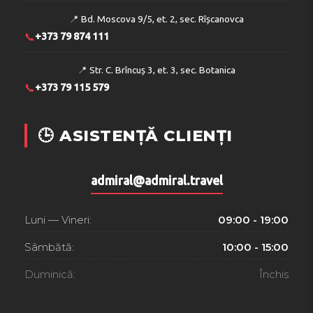
📍
Bd. Moscova 9/5, et. 2, sec. Rîșcanovca
📞
+373 79 874 111
📍
Str. C. Brîncuș 3, et. 3, sec. Botanica
📞
+373 79 115 579
🕒 ASISTENȚĂ CLIENȚI
admiral@admiral.travel
Luni — Vineri:
09:00 - 19:00
Sâmbătă:
10:00 - 15:00
Duminică:
Închis