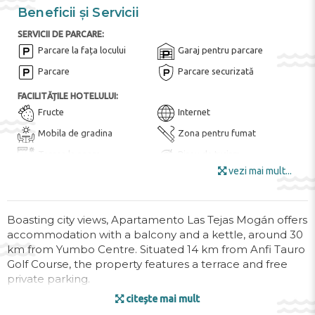
Beneficii și Servicii
SERVICII DE PARCARE:
Parcare la fața locului
Garaj pentru parcare
Parcare
Parcare securizată
FACILITĂȚILE HOTELULUI:
Fructe
Internet
Mobila de gradina
Zona pentru fumat
Terasa la soare
Birou de turism
vezi mai mult...
Wi-Fi în toate zonele
Wi-Fi
DIVERTISMENT ȘI SPORT:
Parc acvatic
Scufundări ($)
Boasting city views, Apartamento Las Tejas Mogán offers
accommodation with a balcony and a kettle, around 30
Drumeții ($)
km from Yumbo Centre. Situated 14 km from Anfi Tauro
Golf Course, the property features a terrace and free
ALTE POSIBILITĂȚI:
private parking.
Serviciu de transfer ($)
citește mai mult
SANATATE SI FRUMUSETE:
The air-conditioned apartment consists of 2 bedrooms,