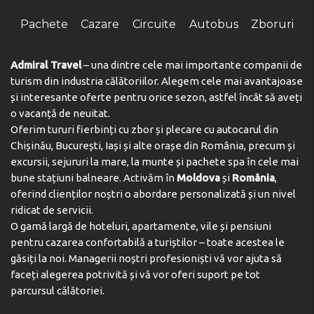
Telefon:
Pachete
Cazare
Circuite
Autobus
Zboruri
Admiral Travel
– una dintre cele mai importante companii de
turism din industria călătoriilor. Alegem cele mai avantajoase
și interesante oferte pentru orice sezon, astfel încât să aveți
o vacanță de neuitat.
Oferim tururi fierbinți cu zbor și plecare cu autocarul din
Chișinău, București, Iași și alte orașe din România, precum și
excursii, sejururi la mare, la munte și pachete spa în cele mai
bune stațiuni balneare. Activăm în
Moldova
și
România
,
oferind clienților noștri o abordare personalizată și un nivel
ridicat de servicii.
O gamă largă de hoteluri, apartamente, vile și pensiuni
pentru cazarea confortabilă a turiștilor – toate acestea le
găsiți la noi. Managerii noștri profesioniști vă vor ajuta să
faceți alegerea potrivită și vă vor oferi suport pe tot
parcursul călătoriei.