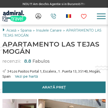
NOU !!! Am deschis Agentie si in Bucuresti !!✨
Acasă
Spania
Insulele Canare
APARTAMENTO LAS
>
>
>
TEJAS MOGÁN
APARTAMENTO LAS TEJAS
MOGÁN
recenzii:
8.8
Fabulos
34 Los Pasitos Portal 1, Escalera , 1 . Puerta 13, 35140, Mogán,
Vezi pe hartă
Spain
ARATĂ PREȚ