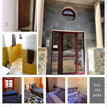
Încă
+24
poze