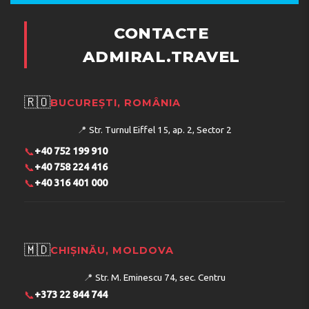
CONTACTE
ADMIRAL.TRAVEL
🇷🇴
BUCUREȘTI, ROMÂNIA
📍
Str. Turnul Eiffel 15, ap. 2, Sector 2
📞
+40 752 199 910
📞
+40 758 224 416
📞
+40 316 401 000
🇲🇩
CHIȘINĂU, MOLDOVA
📍
Str. M. Eminescu 74, sec. Centru
📞
+373 22 844 744