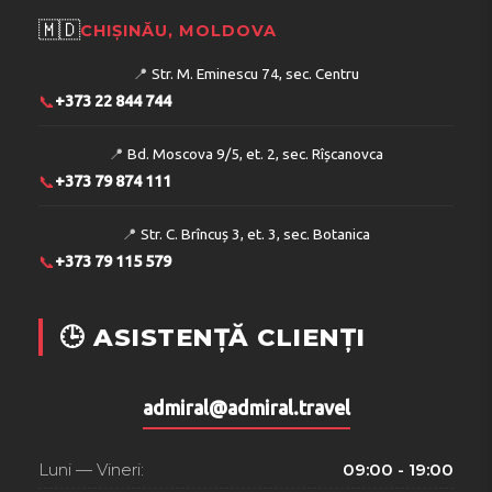
🇲🇩
CHIȘINĂU, MOLDOVA
📍
Str. M. Eminescu 74, sec. Centru
📞
+373 22 844 744
📍
Bd. Moscova 9/5, et. 2, sec. Rîșcanovca
📞
+373 79 874 111
📍
Str. C. Brîncuș 3, et. 3, sec. Botanica
📞
+373 79 115 579
🕒 ASISTENȚĂ CLIENȚI
admiral@admiral.travel
Luni — Vineri:
09:00 - 19:00