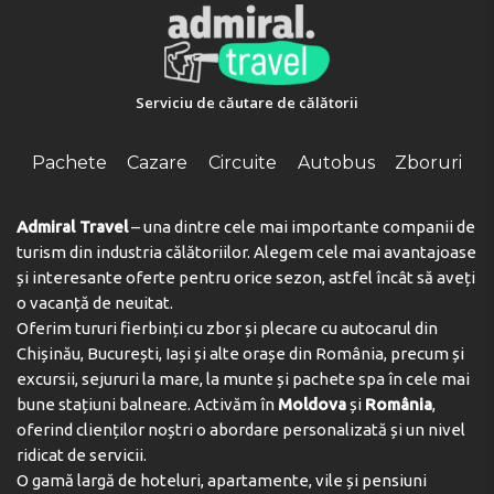
Serviciu de căutare de călătorii
Pachete
Cazare
Circuite
Autobus
Zboruri
Admiral Travel
– una dintre cele mai importante companii de
turism din industria călătoriilor. Alegem cele mai avantajoase
și interesante oferte pentru orice sezon, astfel încât să aveți
o vacanță de neuitat.
Oferim tururi fierbinți cu zbor și plecare cu autocarul din
Chișinău, București, Iași și alte orașe din România, precum și
excursii, sejururi la mare, la munte și pachete spa în cele mai
bune stațiuni balneare. Activăm în
Moldova
și
România
,
oferind clienților noștri o abordare personalizată și un nivel
ridicat de servicii.
O gamă largă de hoteluri, apartamente, vile și pensiuni