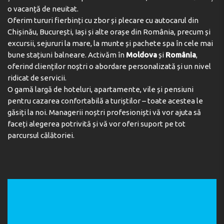
o vacanță de neuitat.
Oferim tururi fierbinți cu zbor și plecare cu autocarul din
Chișinău, București, Iași și alte orașe din România, precum și
excursii, sejururi la mare, la munte și pachete spa în cele mai
bune stațiuni balneare. Activăm în
Moldova
și
România
,
oferind clienților noștri o abordare personalizată și un nivel
ridicat de servicii.
O gamă largă de hoteluri, apartamente, vile și pensiuni
pentru cazarea confortabilă a turiștilor – toate acestea le
găsiți la noi. Managerii noștri profesioniști vă vor ajuta să
faceți alegerea potrivită și vă vor oferi suport pe tot
parcursul călătoriei.