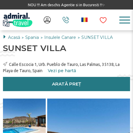
NOU !!! Am deschis Agentie si in Bucuresti !!✨
Acasă
Spania
Insulele Canare
SUNSET VILLA
>
>
>
SUNSET VILLA
Calle Escocia 1, Urb. Pueblo de Tauro, Las Palmas, 35138, La
Vezi pe hartă
Playa de Tauro, Spain
ARATĂ PREȚ