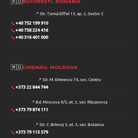
🇷🇴
BUCUREȘTI, ROMÂNIA
📍
Str. Turnul Eiffel 15, ap. 2, Sector 2
📞
+40 752 199 910
📞
+40 758 224 416
📞
+40 316 401 000
🇲🇩
CHIȘINĂU, MOLDOVA
📍
Str. M. Eminescu 74, sec. Centru
📞
+373 22 844 744
📍
Bd. Moscova 9/5, et. 2, sec. Rîșcanovca
📞
+373 79 874 111
📍
Str. C. Brîncuș 3, et. 3, sec. Botanica
📞
+373 79 115 579