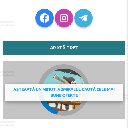
Dohany Street Synagogue, Hungarian State Opera and
St. Stephen's Basilica. The nearest airport is Budapest
Ferenc Liszt International Airport, 21 km from Home in
the centre of Budapest.
A damage deposit of EUR 50 is required. The host
charges this 7 days before arrival. You should be
reimbursed within 7 days of check-out.
Check-in 15:00 - 00:00
ARATĂ PREȚ
Check-out 00:00 - 11:00
Key collection at the property. Key stored in the lock
box.
Adresa:
Vörösmarty utca 4/a, 1074, Budapest, Hungary
Telefon:
AȘTEAPTĂ UN MINUT, ADMIRALUL CAUTĂ CELE MAI
BUNE OFERTE