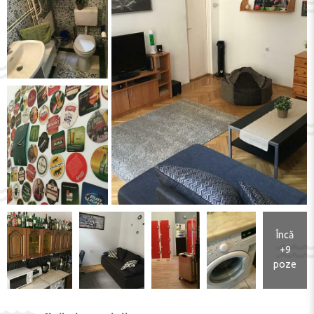
Încă
+9
poze