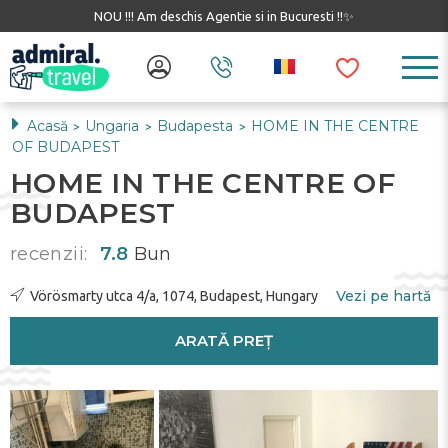
NOU !!! Am deschis Agentie si in Bucuresti !!✨
Acasă
Ungaria
Budapesta
HOME IN THE CENTRE
>
>
>
OF BUDAPEST
HOME IN THE CENTRE OF
BUDAPEST
recenzii:
7.8
Bun
Vezi pe hartă
Vörösmarty utca 4/a, 1074, Budapest, Hungary
ARATĂ PREȚ