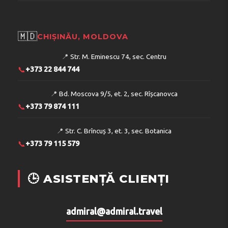
🇲🇩
CHIȘINĂU, MOLDOVA
📍
Str. M. Eminescu 74, sec. Centru
📞
+373 22 844 744
📍
Bd. Moscova 9/5, et. 2, sec. Rîșcanovca
📞
+373 79 874 111
📍
Str. C. Brîncuș 3, et. 3, sec. Botanica
📞
+373 79 115 579
🕒 ASISTENȚĂ CLIENȚI
admiral@admiral.travel