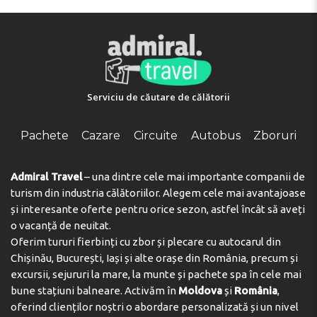
Serviciu de căutare de călătorii
Pachete
Cazare
Circuite
Autobus
Zboruri
Admiral Travel
– una dintre cele mai importante companii de
turism din industria călătoriilor. Alegem cele mai avantajoase
și interesante oferte pentru orice sezon, astfel încât să aveți
o vacanță de neuitat.
Oferim tururi fierbinți cu zbor și plecare cu autocarul din
Chișinău, București, Iași și alte orașe din România, precum și
excursii, sejururi la mare, la munte și pachete spa în cele mai
bune stațiuni balneare. Activăm în
Moldova
și
România
,
oferind clienților noștri o abordare personalizată și un nivel