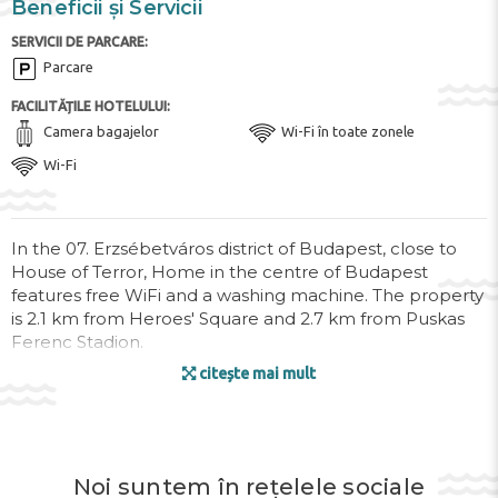
Beneficii și Servicii
SERVICII DE PARCARE:
Parcare
FACILITĂȚILE HOTELULUI:
Camera bagajelor
Wi-Fi în toate zonele
Wi-Fi
In the 07. Erzsébetváros district of Budapest, close to
House of Terror, Home in the centre of Budapest
features free WiFi and a washing machine. The property
is 2.1 km from Heroes' Square and 2.7 km from Puskas
Ferenc Stadion.
citește mai mult
Composed of 2 bedrooms and 1 bathroom, this
apartment is equipped with a flat-screen TV. The
accommodation is equipped with a kitchen.
Popular points of interest near the apartment include
Noi suntem în rețelele sociale