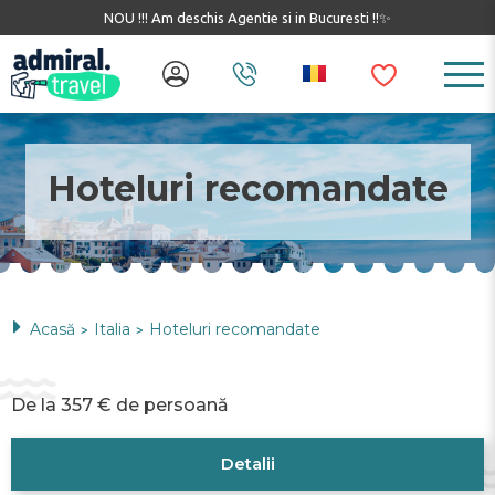
NOU !!! Am deschis Agentie si in Bucuresti !!✨
Hoteluri recomandate
Acasă
Italia
Hoteluri recomandate
>
>
De la 357 € de persoană
Detalii