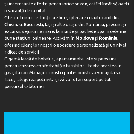
și interesante oferte pentru orice sezon, astfel încât să aveți
o vacanță de neuitat.
Oferim tururi fierbinți cu zbor și plecare cu autocarul din
Chișinău, București, Iași și alte orașe din România, precum și
excursii, sejururi la mare, la munte și pachete spa în cele mai
bune stațiuni balneare. Activăm în
Moldova
și
România
,
oferind clienților noștri o abordare personalizată și un nivel
ridicat de servicii.
O gamă largă de hoteluri, apartamente, vile și pensiuni
pentru cazarea confortabilă a turiștilor – toate acestea le
găsiți la noi. Managerii noștri profesioniști vă vor ajuta să
faceți alegerea potrivită și vă vor oferi suport pe tot
parcursul călătoriei.