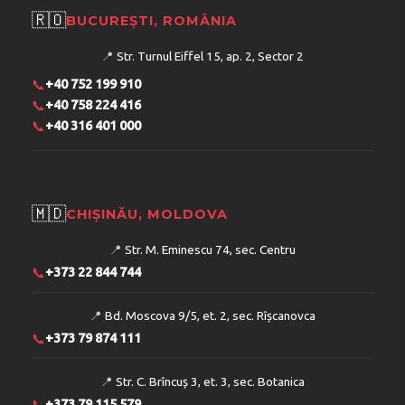
🇷🇴
BUCUREȘTI, ROMÂNIA
📍
Str. Turnul Eiffel 15, ap. 2, Sector 2
📞
+40 752 199 910
📞
+40 758 224 416
📞
+40 316 401 000
🇲🇩
CHIȘINĂU, MOLDOVA
📍
Str. M. Eminescu 74, sec. Centru
📞
+373 22 844 744
📍
Bd. Moscova 9/5, et. 2, sec. Rîșcanovca
📞
+373 79 874 111
📍
Str. C. Brîncuș 3, et. 3, sec. Botanica
📞
+373 79 115 579