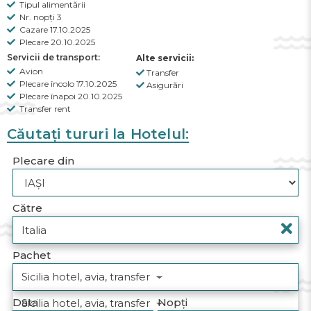
Tipul alimentării
Nr. nopți 3
Cazare 17.10.2025
Plecare 20.10.2025
Servicii de transport:
Alte servicii:
Avion
Transfer
Plecare încolo 17.10.2025
Asigurări
Plecare înapoi 20.10.2025
Transfer rent
Căutați tururi la Hotelul:
Plecare din
Către
Pachet
Sicilia hotel, avia, transfer
Data
Nopți
Sicilia hotel, avia, transfer