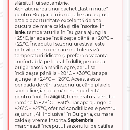
sfârșitul lui septembrie.
Achiziționarea unui pachet „last minute”
pentru Bulgaria în iunie, iulie sau august
este o oportunitate excelentă de a te
bucura de mare caldă și zile însorite. În
iunie
, temperaturile în Bulgaria ajung la
+25°C, iar apa se încălzește până la +20°C –
+22°C. Începutul sezonului estival este
potrivit pentru cei care nu tolerează
temperaturi ridicate și preferă o vacanță
confortabilă pe litoral. În
iulie
, pe coasta
bulgărească a Mării Negre, aerul se
încălzește până la +28°C – +30°C, iar apa
ajunge la +24°C – +26°C. Aceasta este
perioada de vârf a sezonului, când plajele
sunt pline, iar apa mării este perfectă
pentru înot. În
august
, temperatura aerului
rămâne la +28°C – +30°C, iar apa ajunge la
+26°C – +27°C, oferind condiții ideale pentru
sejururi „All Inclusive” în Bulgaria, cu mare
caldă și vreme însorită.
Septembrie
marchează începutul sezonului de catifea