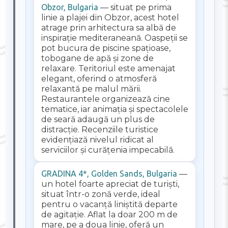
Obzor, Bulgaria
— situat pe prima
linie a plajei din Obzor, acest hotel
atrage prin arhitectura sa albă de
inspirație mediteraneană. Oaspeții se
pot bucura de piscine spațioase,
tobogane de apă și zone de
relaxare. Teritoriul este amenajat
elegant, oferind o atmosferă
relaxantă pe malul mării.
Restaurantele organizează cine
tematice, iar animația și spectacolele
de seară adaugă un plus de
distracție. Recenziile turistice
evidențiază nivelul ridicat al
serviciilor și curățenia impecabilă.
GRADINA 4*, Golden Sands, Bulgaria
—
un hotel foarte apreciat de turiști,
situat într-o zonă verde, ideal
pentru o vacanță liniștită departe
de agitație. Aflat la doar 200 m de
mare, pe a doua linie, oferă un