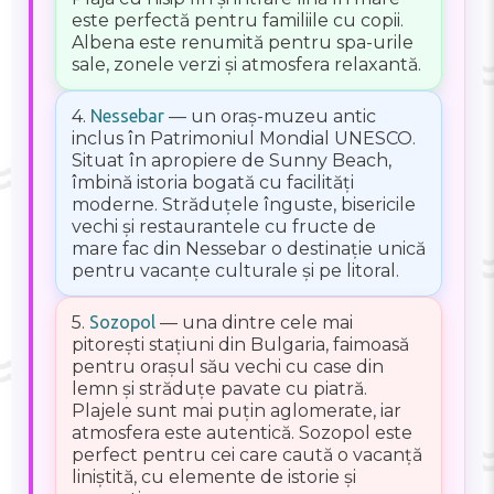
este perfectă pentru familiile cu copii.
Albena este renumită pentru spa-urile
sale, zonele verzi și atmosfera relaxantă.
4.
Nessebar
— un oraș-muzeu antic
inclus în Patrimoniul Mondial UNESCO.
Situat în apropiere de Sunny Beach,
îmbină istoria bogată cu facilități
moderne. Străduțele înguste, bisericile
vechi și restaurantele cu fructe de
mare fac din Nessebar o destinație unică
pentru vacanțe culturale și pe litoral.
5.
Sozopol
— una dintre cele mai
pitorești stațiuni din Bulgaria, faimoasă
pentru orașul său vechi cu case din
lemn și străduțe pavate cu piatră.
Plajele sunt mai puțin aglomerate, iar
atmosfera este autentică. Sozopol este
perfect pentru cei care caută o vacanță
liniștită, cu elemente de istorie și