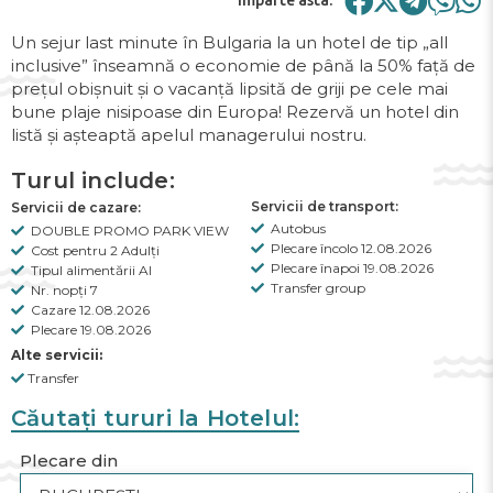
Imparte asta:
Un sejur last minute în Bulgaria la un hotel de tip „all
inclusive” înseamnă o economie de până la 50% față de
prețul obișnuit și o vacanță lipsită de griji pe cele mai
bune plaje nisipoase din Europa! Rezervă un hotel din
listă și așteaptă apelul managerului nostru.
Turul include:
Servicii de transport:
Servicii de cazare:
Autobus
DOUBLE PROMO PARK VIEW
Plecare încolo 12.08.2026
Cost pentru 2 Adulți
Plecare înapoi 19.08.2026
Tipul alimentării AI
Transfer group
Nr. nopți 7
Cazare 12.08.2026
Plecare 19.08.2026
Alte servicii:
Transfer
Căutați tururi la Hotelul:
Plecare din