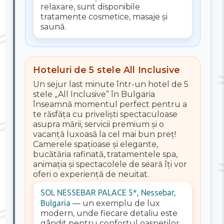
relaxare, sunt disponibile
tratamente cosmetice, masaje și
saună.
Hoteluri de 5 stele All Inclusive
Un sejur last minute într-un hotel de 5
stele „All Inclusive” în Bulgaria
înseamnă momentul perfect pentru a
te răsfăța cu priveliști spectaculoase
asupra mării, servicii premium și o
vacanță luxoasă la cel mai bun preț!
Camerele spațioase și elegante,
bucătăria rafinată, tratamentele spa,
animația și spectacolele de seară îți vor
oferi o experiență de neuitat.
SOL NESSEBAR PALACE 5*, Nessebar,
Bulgaria
— un exemplu de lux
modern, unde fiecare detaliu este
gândit pentru confortul oaspeților.