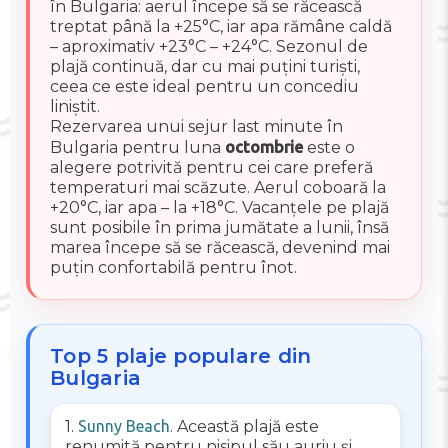
în Bulgaria: aerul începe să se răcească
treptat până la +25°C, iar apa rămâne caldă
– aproximativ +23°C – +24°C. Sezonul de
plajă continuă, dar cu mai puțini turiști,
ceea ce este ideal pentru un concediu
liniștit.
Rezervarea unui sejur last minute în
Bulgaria pentru luna
octombrie
este o
alegere potrivită pentru cei care preferă
temperaturi mai scăzute. Aerul coboară la
+20°C, iar apa – la +18°C. Vacanțele pe plajă
sunt posibile în prima jumătate a lunii, însă
marea începe să se răcească, devenind mai
puțin confortabilă pentru înot.
Top 5 plaje populare din
Bulgaria
1.
Sunny Beach
. Această plajă este
renumită pentru nisipul său auriu și