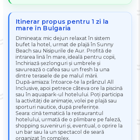
Itinerar propus pentru 1 zi la
mare în Bulgaria
Dimineața: mic dejun relaxat în sistem
bufet la hotel, urmat de plajă în Sunny
Beach sau Nisipurile de Aur. Profită de
intrarea lină în mare, ideală pentru copii,
închiriază șezlonguri și umbrele și
savurează o cafea sau un fresh la una
dintre terasele de pe malul mării.
După-amiaza: întoarce-te la prânzul All
Inclusive, apoi petrece câteva ore la piscină
sau în aquapark-ul hotelului. Poți participa
la activități de animație, volei pe plajă sau
sporturi nautice, după preferințe.
Seara: cină tematică la restaurantul
hotelului, urmată de o plimbare pe faleză,
shopping suveniruri și, eventual, o oprire la
un bar sau la un spectacol de seară
organizat în complex.