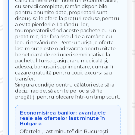
Când camerele din hotelurile confortabile,
cu servicii complete, rămân disponibile
pentru anumite date, proprietarii sunt
dispuși să le ofere la prețuri reduse, pentru
a evita pierderile. La rândul lor,
touroperatorii vând aceste pachete cu un
profit mic, dar fără riscul de a rămâne cu
locuri nevândute. Pentru turiști, o ofertă
last minute este o adevărată oportunitate:
beneficiază de reduceri semnificative la
pachetul turistic, asigurare medicală și,
adesea, bonusuri suplimentare, cum ar fi
cazare gratuită pentru copii, excursii sau
transfer.
Singura condiție pentru călători este să ia
decizii rapide, să achite pe loc și să fie
pregătiți pentru plecare într-un timp scurt.
Economisirea banilor: avantajele
reale ale ofertelor last minute în
Bulgaria
Ofertele „Last minute” din București