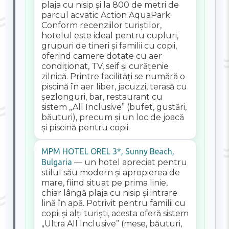
plaja cu nisip și la 800 de metri de
parcul acvatic Action AquaPark.
Conform recenziilor turiștilor,
hotelul este ideal pentru cupluri,
grupuri de tineri și familii cu copii,
oferind camere dotate cu aer
condiționat, TV, seif și curățenie
zilnică. Printre facilități se numără o
piscină în aer liber, jacuzzi, terasă cu
șezlonguri, bar, restaurant cu
sistem „All Inclusive” (bufet, gustări,
băuturi), precum și un loc de joacă
și piscină pentru copii.
MPM HOTEL OREL 3*, Sunny Beach,
Bulgaria
— un hotel apreciat pentru
stilul său modern și apropierea de
mare, fiind situat pe prima linie,
chiar lângă plaja cu nisip și intrare
lină în apă. Potrivit pentru familii cu
copii și alți turiști, acesta oferă sistem
„Ultra All Inclusive” (mese, băuturi,