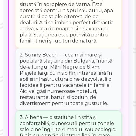
situată în apropiere de Varna. Este
apreciată pentru nisipul său auriu, apa
curată și peisajele pitorești de pe
dealuri. Aici se îmbină perfect distracția
activă, viața de noapte și relaxarea pe
plajă. Stațiunea este potrivită pentru
familii, tineri și iubitori de natură.
2. Sunny Beach — cea mai mare și
populară stațiune din Bulgaria, întinsă
de-a lungul Mării Negre pe 8 km.
Plajele largi cu nisip fin, intrarea lină în
apă și infrastructura bine dezvoltată o
fac ideală pentru vacanțele în familie.
Aici vei găsi numeroase hoteluri,
restaurante, baruri și opțiuni de
divertisment pentru toate gusturile.
3. Albena — o stațiune liniștită și
confortabilă, cunoscută pentru zonele
sale bine îngrijite și mediul său ecologic.
Plaja cu nisip fin și intrare lină în mare