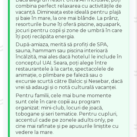
combina perfect relaxarea cu activitățile de
vacanță. Dimineața este ideală pentru plajă
și baie în mare, la ore mai blânde. La prânz,
resorturile bune îți oferă piscine, aquapark,
jocuri pentru copii și zone de umbră în care
îți poți recăpăta energia.
După-amiaza, merită să profiți de SPA,
sauna, hammam sau piscina interioară
încălzită, mai ales dacă hotelul le include în
conceptul UAI. Seara, poți alege între
restaurantele à la carte, spectacolele de
animație, o plimbare pe faleză sau o
excursie scurtă către Balcic și Nesebar, dacă
vrei să adaugi și o notă culturală vacanței.
Pentru familii, cele mai bune momente
sunt cele în care copiii au program
organizat: mini-club, locuri de joacă,
tobogane și seri tematice. Pentru cupluri,
accentul cade pe zonele adults only, pe
cine mai rafinate și pe apusurile liniștite cu
vedere la mare.