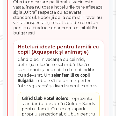
Oferta de cazare pe litoralul vecin este
vastă, însă nu toate hotelurile care afișează
sigla „Ultra” respectă cu adevărat
standardul. Experții de la Admiral.Travel au
vizitat, inspectat și testat zeci de resorturi
pentru a-ți aduce doar crema ospitalității
bulgărești.
Hoteluri ideale pentru familii cu
copii (Aquapark și animație)
Când pleci în vacanță cu cei mici,
definiția relaxării se schimbă. Dacă ei
sunt fericiți și ocupați, tu te poți odihni
cu adevărat. Un
sejur familii cu copii
Bulgaria
trebuie să fie un mix perfect
între siguranță și divertisment exploziv.
Grifid Club Hotel Bolero:
reprezintă
standardul de aur în Golden Sands
pentru familii. Cu un aquapark
propriu senzațional, cluburi pentru