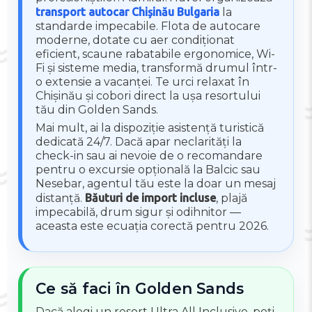
transport autocar Chișinău Bulgaria
la
standarde impecabile. Flota de autocare
moderne, dotate cu aer condiționat
eficient, scaune rabatabile ergonomice, Wi-
Fi și sisteme media, transformă drumul într-
o extensie a vacanței. Te urci relaxat în
Chișinău și cobori direct la ușa resortului
tău din Golden Sands.
Mai mult, ai la dispoziție asistență turistică
dedicată 24/7. Dacă apar neclarități la
check-in sau ai nevoie de o recomandare
pentru o excursie opțională la Balcic sau
Nesebar, agentul tău este la doar un mesaj
distanță.
Băuturi de import incluse
, plajă
impecabilă, drum sigur și odihnitor —
aceasta este ecuația corectă pentru 2026.
Ce să faci în Golden Sands
Dacă alegi un resort Ultra All Inclusive, poți