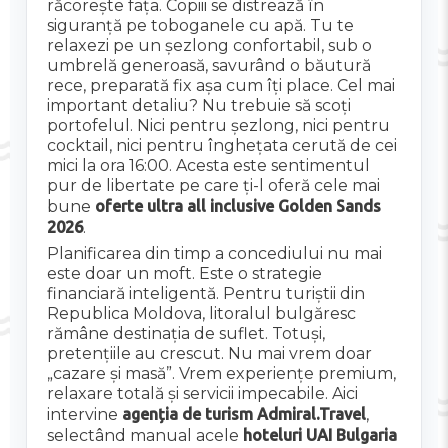
răcorește fața. Copiii se distrează în
siguranță pe toboganele cu apă. Tu te
relaxezi pe un șezlong confortabil, sub o
umbrelă generoasă, savurând o băutură
rece, preparată fix așa cum îți place. Cel mai
important detaliu? Nu trebuie să scoți
portofelul. Nici pentru șezlong, nici pentru
cocktail, nici pentru înghețata cerută de cei
mici la ora 16:00. Acesta este sentimentul
pur de libertate pe care ți-l oferă cele mai
bune
oferte ultra all inclusive Golden Sands
2026
.
Planificarea din timp a concediului nu mai
este doar un moft. Este o strategie
financiară inteligentă. Pentru turiștii din
Republica Moldova, litoralul bulgăresc
rămâne destinația de suflet. Totuși,
pretențiile au crescut. Nu mai vrem doar
„cazare și masă”. Vrem experiențe premium,
relaxare totală și servicii impecabile. Aici
intervine
agenția de turism Admiral.Travel
,
selectând manual acele
hoteluri UAI Bulgaria