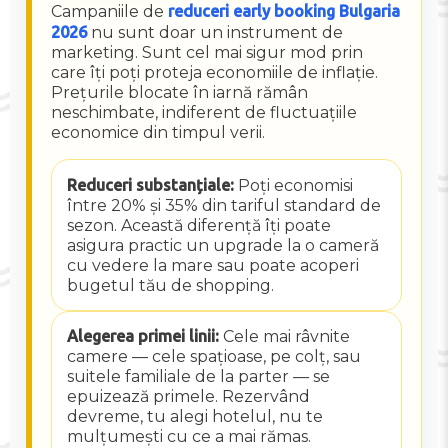
Campaniile de
reduceri early booking Bulgaria
2026
nu sunt doar un instrument de
marketing. Sunt cel mai sigur mod prin
care îți poți proteja economiile de inflație.
Prețurile blocate în iarnă rămân
neschimbate, indiferent de fluctuațiile
economice din timpul verii.
Reduceri substanțiale:
Poți economisi
între 20% și 35% din tariful standard de
sezon. Această diferență îți poate
asigura practic un upgrade la o cameră
cu vedere la mare sau poate acoperi
bugetul tău de shopping.
Alegerea primei linii:
Cele mai râvnite
camere — cele spațioase, pe colț, sau
suitele familiale de la parter — se
epuizează primele. Rezervând
devreme, tu alegi hotelul, nu te
mulțumești cu ce a mai rămas.