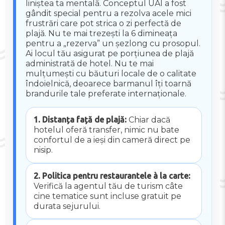
liniștea ta mentală. Conceptul UAI a fost
gândit special pentru a rezolva acele mici
frustrări care pot strica o zi perfectă de
plajă. Nu te mai trezești la 6 dimineața
pentru a „rezerva” un șezlong cu prosopul.
Ai locul tău asigurat pe porțiunea de plajă
administrată de hotel. Nu te mai
mulțumești cu băuturi locale de o calitate
îndoielnică, deoarece barmanul îți toarnă
brandurile tale preferate internaționale.
1. Distanța față de plajă:
Chiar dacă
hotelul oferă transfer, nimic nu bate
confortul de a ieși din cameră direct pe
nisip.
2. Politica pentru restaurantele à la carte:
Verifică la agentul tău de turism câte
cine tematice sunt incluse gratuit pe
durata sejurului.