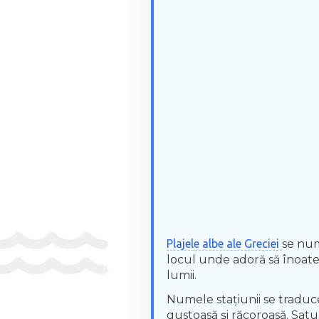
Plajele albe ale Greciei
se num
locul unde adoră să înoate și
lumii.
Numele stațiunii se traduce
gustoasă și răcoroasă. Satu