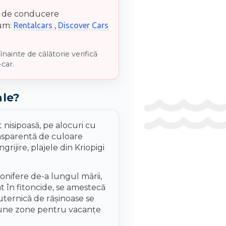
is de conducere
cum:
Rentalcars
,
Discover Cars
înainte de călătorie verifică
car.
ale?
 nisipoasă, pe alocuri cu
ansparentă de culoare
ijire, plajele din Kriopigi
conifere de-a lungul mării,
t în fitoncide, se amestecă
uternică de rășinoase se
i bune zone pentru vacanțe