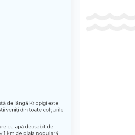
tă de lângă Kriopigi este
ii veniți din toate colțurile
oare cu apă deosebit de
tiv 1 km de plaja populară