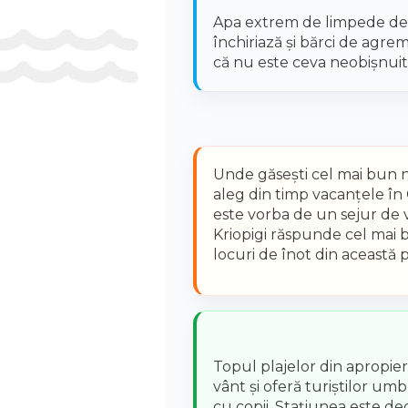
Apa extrem de limpede de la
închiriază și bărci de agre
că nu este ceva neobișnuit 
Unde găsești cel mai bun ni
aleg din timp vacanțele în G
este vorba de un sejur de v
Kriopigi răspunde cel mai b
locuri de înot din această p
Topul plajelor din apropier
vânt și oferă turiștilor umb
cu copii. Stațiunea este deo