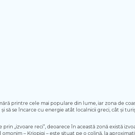
ără printre cele mai populare din lume, iar zona de coas
 să se încarce cu energie atât localnicii greci, cât și turișt
 prin „izvoare reci”, deoarece în această zonă există izv
l omonim – Kriopigi – este situat pe o colină, la aproxima