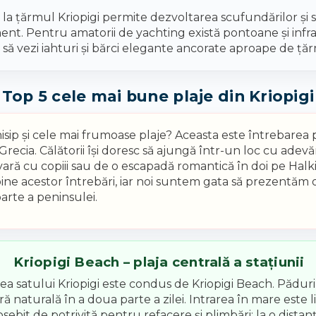
 țărmul Kriopigi permite dezvoltarea scufundărilor și sn
ment. Pentru amatorii de yachting există pontoane și infra
să vezi iahturi și bărci elegante ancorate aproape de țăr
Top 5 cele mai bune plaje din Kriopigi
sip și cele mai frumoase plaje? Aceasta este întrebarea pr
recia. Călătorii își doresc să ajungă într-un loc cu adevă
ară cu copiii sau de o escapadă romantică în doi pe Halkid
ine acestor întrebări, iar noi suntem gata să prezentăm 
arte a peninsulei.
Kriopigi Beach – plaja centrală a stațiunii
ea satului Kriopigi este condus de Kriopigi Beach. Păduri
ră naturală în a doua parte a zilei. Intrarea în mare este 
sebit de potrivită pentru refacere și plimbări: la o distanț