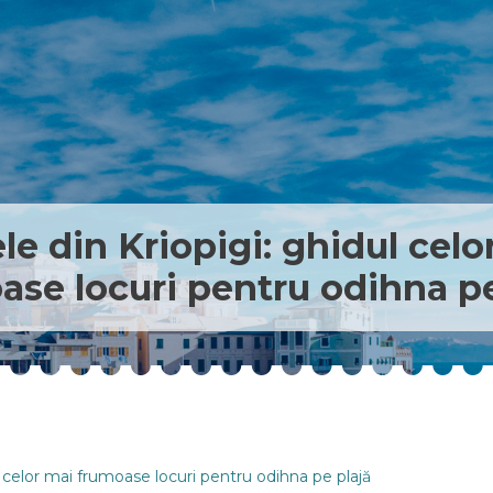
ele din Kriopigi: ghidul celo
ase locuri pentru odihna pe
ul celor mai frumoase locuri pentru odihna pe plajă