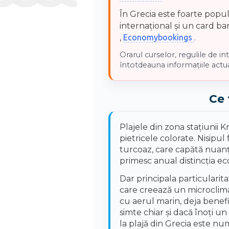
În Grecia este foarte popul
internațional și un card ban
,
Economybookings
.
Orarul curselor, regulile de int
întotdeauna informațiile actua
Ce 
Plajele din zona stațiunii K
pietricele colorate. Nisipu
turcoaz, care capătă nuanțe
primesc anual distincția ec
Dar principala particularit
care creează un microclima
cu aerul marin, deja benefi
simte chiar și dacă înoți u
la plajă din Grecia este num