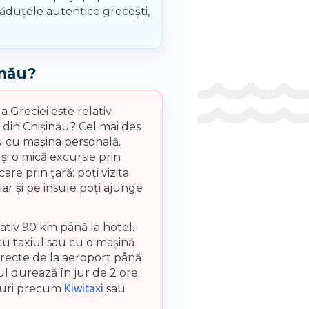
trăduțele autentice grecești,
inău?
a Greciei este relativ
i din Chișinău? Cel mai des
au cu mașina personală.
și o mică excursie prin
are prin țară: poți vizita
iar și pe insule poți ajunge
ativ 90 km până la hotel.
cu taxiul sau cu o mașină
irecte de la aeroport până
ul durează în jur de 2 ore.
te-uri precum
Kiwitaxi
sau