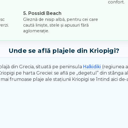
confort.
5. Possidi Beach
esc
Gleznă de nisip albă, pentru cei care
erzi.
caută liniște, stele și apusuri fără
aglomerație.
Unde se află plajele din Kriopigi?
plajă din Grecia, situată pe peninsula
Halkidiki
(regiunea a
Kriopigi pe harta Greciei: se află pe „degetul” din stânga 
ai frumoase plaje ale stațiunii Kriopigi se întind aici de-