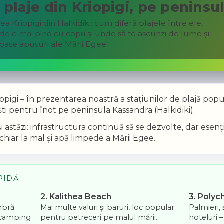
plaje din Kriopigi, pe peninsu
ea Kriopigi din Halkidiki: cum diferă plajele între ele,
e e mai bine cu copiii și unde să te ascunzi de lume și
loase apusuri ale Mării Egee.
opigi – în prezentarea noastră a stațiunilor de plajă pop
ști pentru înot pe peninsula Kassandra (Halkidiki).
 astăzi: infrastructura continuă să se dezvolte, dar esenț
 chiar la mal și apă limpede a Mării Egee.
PIDĂ
2. Kalithea Beach
3. Poly
umbră
Mai multe valuri și baruri, loc popular
Palmieri, 
și camping
pentru petreceri pe malul mării.
hoteluri 