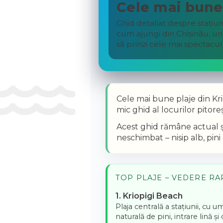
Cele mai bune 
Ghid detaliat despre stațiun
cum ajungi din Chișinău, und
să prinzi cele mai spectacu
Cele mai bune plaje din Kri
mic ghid al locurilor pitore
Acest ghid rămâne actual și
neschimbat – nisip alb, pini
TOP PLAJE – VEDERE RA
1. Kriopigi Beach
Plaja centrală a stațiunii, cu 
naturală de pini, intrare lină 