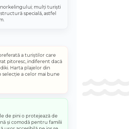
orkelingului; mulți turiști
structură specială, astfel
m.
eferată a turiștilor care
rat pitoresc, indiferent dacă
iki. Harta plajelor din
o selecție a celor mai bune
le de pini o protejează de
lină și comodă pentru familii
ă ușor accesibilă pe jos se