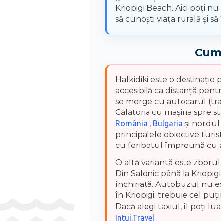
Kriopigi Beach. Aici poți nu
să cunoști viața rurală și să
Cum 
Halkidiki este o destinație 
accesibilă ca distanță pent
se merge cu autocarul (tran
Călătoria cu mașina spre st
România
,
Bulgaria
și nordul 
principalele obiective turis
cu feribotul împreună cu 
O altă variantă este zborul
Din Salonic până la Kriopig
închiriată. Autobuzul nu e
în Kriopigi: trebuie cel pu
Dacă alegi taxiul, îl poți l
Intui.Travel
.