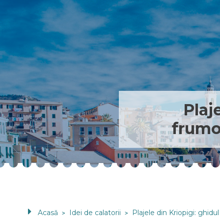
Plaj
frumo
Acasă
Idei de calatorii
Plajele din Kriopigi: ghid
>
>