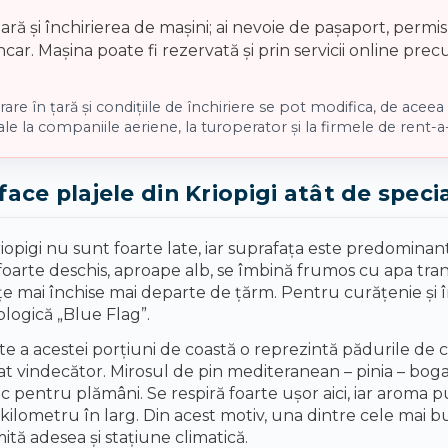
ară și închirierea de mașini; ai nevoie de pașaport, perm
car. Mașina poate fi rezervată și prin servicii online pre
rare în țară și condițiile de închiriere se pot modifica, de aceea 
le la companiile aeriene, la turoperator și la firmele de rent-a-
face plajele din Kriopigi atât de speci
riopigi nu sunt foarte late, iar suprafața este predominant
l foarte deschis, aproape alb, se îmbină frumos cu apa tr
 mai închise mai departe de țărm. Pentru curățenie și îngr
ologică „Blue Flag”.
ate a acestei porțiuni de coastă o reprezintă pădurile de 
t vindecător. Mirosul de pin mediteranean – pinia – boga
c pentru plămâni. Se respiră foarte ușor aici, iar aroma p
n kilometru în larg. Din acest motiv, una dintre cele ma
ită adesea și stațiune climatică.