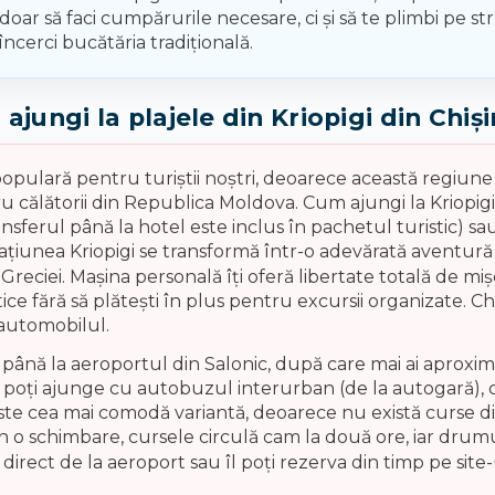
 doar să faci cumpărurile necesare, ci și să te plimbi pe s
 încerci bucătăria tradițională.
ajungi la plajele din Kriopigi din Chiș
populară pentru turiștii noștri, deoarece această regiune 
ru călătorii din Republica Moldova. Cum ajungi la Kriopig
sferul până la hotel este inclus în pachetul turistic) s
ațiunea Kriopigi se transformă într-o adevărată aventură 
Greciei. Mașina personală îți oferă libertate totală de mișc
tice fără să plătești în plus pentru excursii organizate. Ch
automobilul.
 până la aeroportul din Salonic, după care mai ai aproxim
i poți ajunge cu autobuzul interurban (de la autogară), 
ste cea mai comodă variantă, deoarece nu există curse d
țin o schimbare, cursele circulă cam la două ore, iar drum
ua direct de la aeroport sau îl poți rezerva din timp pe si