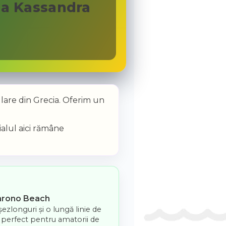
la Kassandra
ulare din Grecia. Oferim un
ialul aici rămâne
chrono Beach
șezlonguri și o lungă linie de
– perfect pentru amatorii de