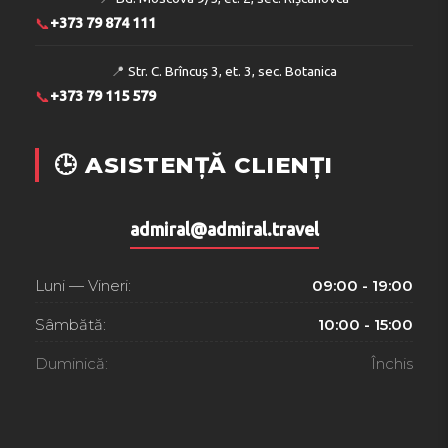
📞
+373 79 874 111
📍
Str. C. Brîncuș 3, et. 3, sec. Botanica
📞
+373 79 115 579
🕒 ASISTENȚĂ CLIENȚI
admiral@admiral.travel
Luni — Vineri:
09:00 - 19:00
Sâmbătă:
10:00 - 15:00
Duminică:
Închis