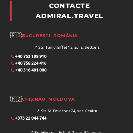
CONTACTE
ADMIRAL.TRAVEL
🇷🇴
BUCUREȘTI, ROMÂNIA
📍
Str. Turnul Eiffel 15, ap. 2, Sector 2
📞
+40 752 199 910
📞
+40 758 224 416
📞
+40 316 401 000
🇲🇩
CHIȘINĂU, MOLDOVA
📍
Str. M. Eminescu 74, sec. Centru
📞
+373 22 844 744
📍
Bd. Moscova 9/5, et. 2, sec. Rîșcanovca