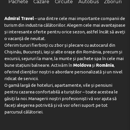
Pachete
Cazare
Circuite
Autobus
Zboruri
Admiral Travel
– una dintre cele mai importante companii de
turism din industria călătoriilor. Alegem cele mai avantajoase
și interesante oferte pentru orice sezon, astfel încât să aveți
o vacanță de neuitat.
Oferim tururi fierbinți cu zbor și plecare cu autocarul din
Chișinău, București, Iași și alte orașe din România, precum și
excursii, sejururi la mare, la munte și pachete spa în cele mai
bune stațiuni balneare. Activăm în
Moldova
și
România
,
oferind clienților noștri o abordare personalizată și un nivel
ridicat de servicii.
O gamă largă de hoteluri, apartamente, vile și pensiuni
pentru cazarea confortabilă a turiștilor – toate acestea le
găsiți la noi. Managerii noștri profesioniști vă vor ajuta să
faceți alegerea potrivită și vă vor oferi suport pe tot
parcursul călătoriei.