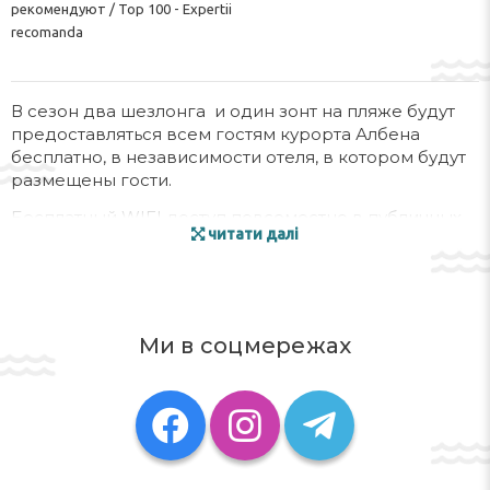
рекомендуют / Top 100 - Expertii
recomanda
В сезон два шезлонга и один зонт на пляже будут
предоставляться всем гостям курорта Албена
бесплатно, в независимости отеля, в котором будут
размещены гости.
Бесплатный WIFI доступ повсеместно в публичных
читати далі
местах гостиниц (лобби, террасы, районы
бассейнов, улицы, пляж.)
Расположение:
Отель „Амелия” находится на центральной торговой
Ми в соцмережах
улице Албены, в 100 м от пляжа. Отель
представлявает собой 7-этажное здание с
характерной для курорта архитектурой. Отель
предлагает 161 номер, 3 лифта и панорамные
террасы с видом на море. „Амелия” первый
тематический отель в Албене и носит имя первой