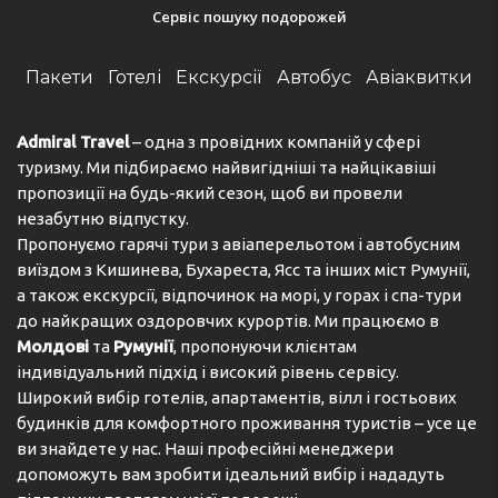
„Супериор” завтракают и ужинают в ресторане
Сервіс пошуку подорожей
Атриум, часть пятизвездочного комплекса
„Фламинго Гранд”.
Пакети
Готелі
Екскурсії
Автобус
Авіаквитки
Ресторан Амелия
Admiral Travel
– одна з провідних компаній у сфері
Завтрак 07:30 – 10:00ч.
туризму. Ми підбираємо найвигідніші та найцікавіші
пропозиції на будь-який сезон, щоб ви провели
Обед 12:30 – 14:30ч.
незабутню відпустку.
Ужин 18:30 – 21:00ч.
Пропонуємо гарячі тури з авіаперельотом і автобусним
виїздом з Кишинева, Бухареста, Ясс та інших міст Румунії,
а також екскурсії, відпочинок на морі, у горах і спа-тури
Ресторан Атриум (Фламинго Гранд Отель)
до найкращих оздоровчих курортів. Ми працюємо в
Молдові
та
Румунії
, пропонуючи клієнтам
Завтрак 07:30 - 10:30
індивідуальний підхід і високий рівень сервісу.
Ужин 18:30 - 21:30
Широкий вибір готелів, апартаментів, вілл і гостьових
будинків для комфортного проживання туристів – усе це
Тематические вечера: Болгарский традиционный,
ви знайдете у нас. Наші професійні менеджери
Морской.
допоможуть вам зробити ідеальний вибір і нададуть