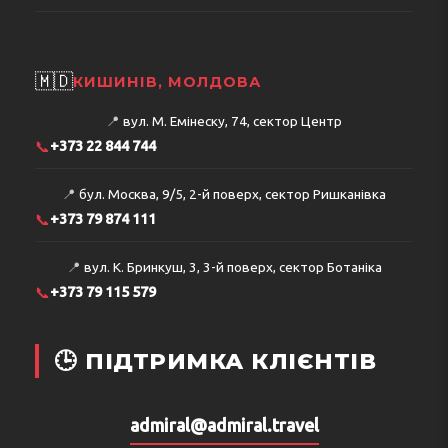
🇲🇩
КИШИНІВ, МОЛДОВА
📍
вул. М. Емінеску, 74, сектор Центр
📞
+373 22 844 744
📍
бул. Москва, 9/5, 2-й поверх, сектор Ришканівка
📞
+373 79 874 111
📍
вул. К. Бринкуш, 3, 3-й поверх, сектор Ботаніка
📞
+373 79 115 579
🕒 ПІДТРИМКА КЛІЄНТІВ
admiral@admiral.travel