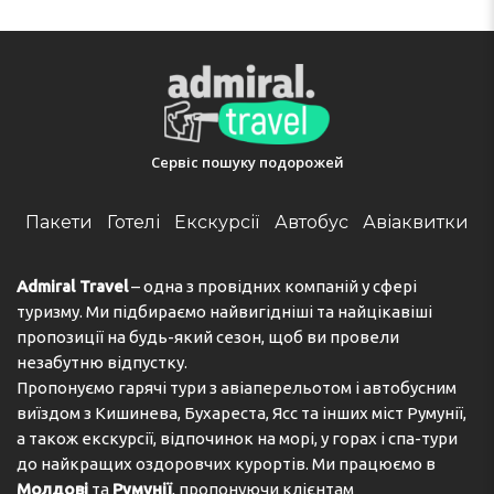
Emirates
Телефон:
Сервіс пошуку подорожей
Пакети
Готелі
Екскурсії
Автобус
Авіаквитки
Admiral Travel
– одна з провідних компаній у сфері
туризму. Ми підбираємо найвигідніші та найцікавіші
пропозиції на будь-який сезон, щоб ви провели
незабутню відпустку.
Пропонуємо гарячі тури з авіаперельотом і автобусним
виїздом з Кишинева, Бухареста, Ясс та інших міст Румунії,
а також екскурсії, відпочинок на морі, у горах і спа-тури
до найкращих оздоровчих курортів. Ми працюємо в
Молдові
та
Румунії
, пропонуючи клієнтам