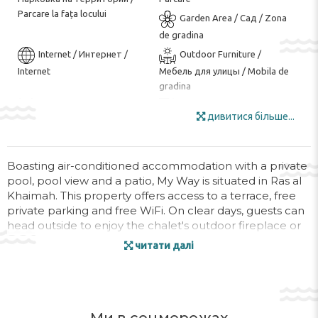
Parcare la fața locului
Garden Area / Сад / Zona
de gradina
Internet / Интернет /
Outdoor Furniture /
Internet
Мебель для улицы / Mobila de
gradina
Smoking Area / Зона для
Sun Terrace / Солнечная
дивитися більше...
курения / Zona pentru fumat
терраса / Terasa la soare
Wi-Fi in all Areas / Wi-Fi на
Wi-Fi / Wi-Fi / Wi-Fi
всей территории / Wi-Fi în
Archery ($) / Стрельба из
Boasting air-conditioned accommodation with a private
toate zonele
pool, pool view and a patio, My Way is situated in Ras al
лука ($) / Tir cu arcul ($)
Khaimah. This property offers access to a terrace, free
BBQ Facilities /
Chess / Board Games /
private parking and free WiFi. On clear days, guests can
Шахматы / Настольные игры /
Принадлежности для
head outside to enjoy the chalet's outdoor fireplace or
Șah / Jocuri de societate
барбекю / Facilități de grătar
simply kick back and relax.
читати далі
Diving ($) / Дайвинг ($) /
Scufundări ($)
This chalet features 1 bedroom, a kitchen with an oven
and a microwave, a flat-screen TV, a seating area and 1
Golf Course ($) / Курсы
Hiking ($) / Пеший туризм
bathroom fitted with a walk-in shower. A private
гольфа ($) / Teren de golf
($) / Drumeții ($)
entrance leads guests into the chalet, where they can