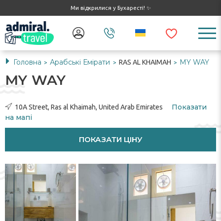
Ми відкрилися у Бухаресті! ✨
Головна
Арабські Емірати
MY WAY
RAS AL KHAIMAH
>
>
>
MY WAY
Показати
10A Street, Ras al Khaimah, United Arab Emirates
на мапі
ПОКАЗАТИ ЦІНУ