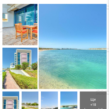
Ще
+18