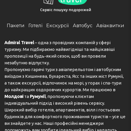
confirmation. Guests are required to show a photo
Сервіс пошуку подорожей
identification and credit card upon check-in. Please
note that all Special Requests are subject to availability
and additional charges may apply. The property will
Пакети
Готелі
Екскурсії
Автобус
Авіаквитки
contact you after you book to provide instructions. In
response to Coronavirus (COVID-19), additional safety
and sanitation measures are in effect at this property.
Admiral Travel
– одна з провідних компаній у сфері
Due to Coronavirus (COVID-19), this property is taking
туризму. Ми підбираємо найвигідніші та найцікавіші
steps to help protect the safety of guests and staff.
пропозиції на будь-який сезон, щоб ви провели
Certain services and amenities may be reduced or
незабутню відпустку.
unavailable as a result. Spa and gym facilities at this
Пропонуємо гарячі тури з авіаперельотом і автобусним
property are unavailable due to Coronavirus (COVID-19).
виїздом з Кишинева, Бухареста, Ясс та інших міст Румунії,
In accordance with government guidelines to minimise
а також екскурсії, відпочинок на морі, у горах і спа-тури
transmission of the Coronavirus (COVID-19), this property
до найкращих оздоровчих курортів. Ми працюємо в
may request additional documentation from guests to
validate identity, travel itinerary and other relevant
Молдові
та
Румунії
, пропонуючи клієнтам
information, during dates where such guidelines exist.
індивідуальний підхід і високий рівень сервісу.
Due to Coronavirus (COVID-19), please ensure that you
Широкий вибір готелів, апартаментів, вілл і гостьових
are only booking this property following the local
будинків для комфортного проживання туристів – усе це
government guidelines of the destination, including but
ви знайдете у нас. Наші професійні менеджери
not limited to the purpose of travel, and maximum
допоможуть вам зробити ідеальний вибір і нададуть