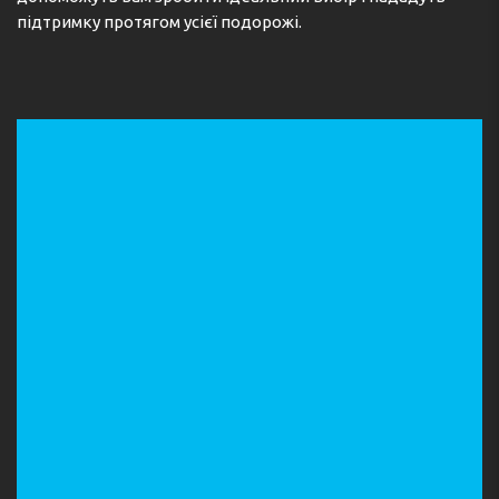
allowed group size. A damage deposit of AED 2000 is
підтримку протягом усієї подорожі.
required on arrival. This will be collected as a cash
payment. You should be reimbursed within 14 days of
check-out.
Check-in 15:00 - 20:00
Key collection at the property - someone will meet you.
Адреса:
Mina Al Arab Apartment 102, Building 1, Ras al
Khaimah, United Arab Emirates
Телефон: