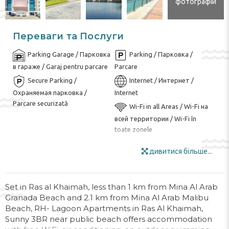
фотографій
Переваги та Послуги
Parking Garage / Парковка
Parking / Парковка /
в гараже / Garaj pentru parcare
Parcare
Secure Parking /
Internet / Интернет /
Охраняемая парковка /
Internet
Parcare securizată
Wi-Fi in all Areas / Wi-Fi на
всей территории / Wi-Fi în
toate zonele
Wi-Fi / Wi-Fi / Wi-Fi
Bike ($) / Прокат
дивитися більше...
велосипедов ($) / Închiriere de
biciclete ($)
Golf Course ($) / Курсы
Tennis Court ($) /
Set in Ras al Khaimah, less than 1 km from Mina Al Arab
гольфа ($) / Teren de golf
Теннисный корт ($) / Teren de
Granada Beach and 2.1 km from Mina Al Arab Malibu
tenis ($)
Beach, RH- Lagoon Apartments in Ras Al Khaimah,
Open pool / Открытый
Swimming Pool / Бассейн /
Sunny 3BR near public beach offers accommodation