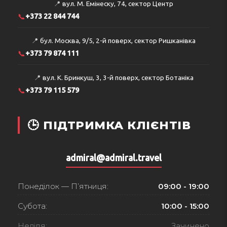
📍
вул. М. Емінеску, 74, сектор Центр
📞
+373 22 844 744
📍
бул. Москва, 9/5, 2-й поверх, сектор Ришканівка
📞
+373 79 874 111
📍
вул. К. Бринкуш, 3, 3-й поверх, сектор Ботаніка
📞
+373 79 115 579
🕒 ПІДТРИМКА КЛІЄНТІВ
admiral@admiral.travel
Понеділок — П’ятниця:
09:00 - 19:00
Субота:
10:00 - 15:00
Неділя:
Зачинено