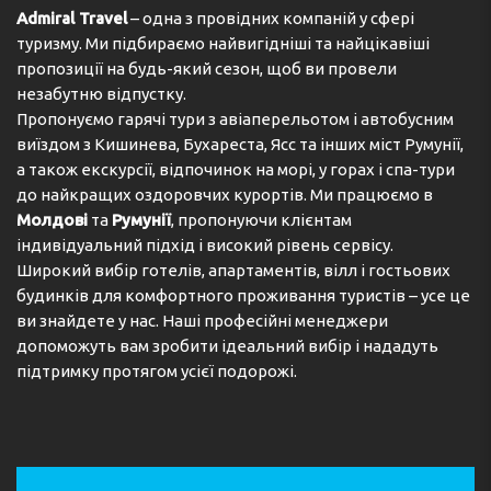
Admiral Travel
– одна з провідних компаній у сфері
туризму. Ми підбираємо найвигідніші та найцікавіші
пропозиції на будь-який сезон, щоб ви провели
незабутню відпустку.
Пропонуємо гарячі тури з авіаперельотом і автобусним
виїздом з Кишинева, Бухареста, Ясс та інших міст Румунії,
а також екскурсії, відпочинок на морі, у горах і спа-тури
до найкращих оздоровчих курортів. Ми працюємо в
Молдові
та
Румунії
, пропонуючи клієнтам
індивідуальний підхід і високий рівень сервісу.
Широкий вибір готелів, апартаментів, вілл і гостьових
будинків для комфортного проживання туристів – усе це
ви знайдете у нас. Наші професійні менеджери
допоможуть вам зробити ідеальний вибір і нададуть
підтримку протягом усієї подорожі.