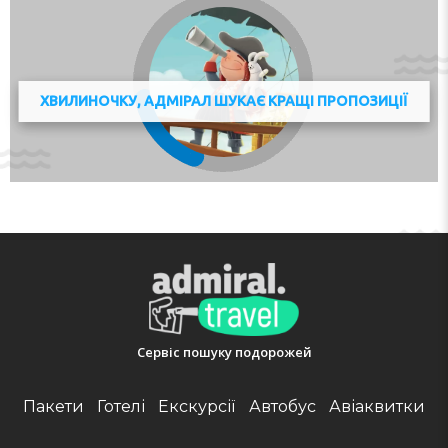
areas. If you cause damage to the property during your
stay, you could be asked to pay up to EUR 300 after
check-out, according to this property's Damage Policy.
Please note that a EUR 40 end-of-stay cleaning fee is
not included in the price, if you want to book this
ХВИЛИНОЧКУ, АДМІРАЛ ШУКАЄ КРАЩІ ПРОПОЗИЦІЇ
service, you will have to pay by cash on site. You can
choose to pay the fee or clean the accommodation
yourself. Please contact the host 15 minutes before
arrival using the contact details provided on your
confirmation. Please note that the swimming pool is
currently closed due to Coronavirus (COVID-19) and will
reopen depending on government decisions. Managed
by a private host
Check-in 15:00 - 00:00
Key collection at the property - someone will meet you.
Адреса:
1 étage 42 cours du danube, 77700, Serris,
Сервіс пошуку подорожей
France
Телефон:
Пакети
Готелі
Екскурсії
Автобус
Авіаквитки