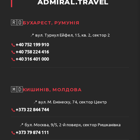
ADMIRAL.TRAVEL
🇷🇴
БУХАРЕСТ, РУМУНІЯ
📍
вул. Турнул Ейфел, 15, кв. 2, сектор 2
📞
+40 752 199 910
📞
+40 758 224 416
📞
+40 316 401 000
🇲🇩
КИШИНІВ, МОЛДОВА
📍
вул. М. Емінеску, 74, сектор Центр
📞
+373 22 844 744
📍
бул. Москва, 9/5, 2-й поверх, сектор Ришканівка
📞
+373 79 874 111