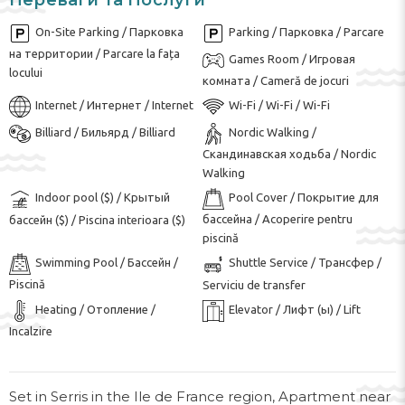
Переваги та Послуги
On-Site Parking / Парковка
Parking / Парковка / Parcare
на территории / Parcare la fața
Games Room / Игровая
locului
комната / Cameră de jocuri
Internet / Интернет / Internet
Wi-Fi / Wi-Fi / Wi-Fi
Billiard / Бильярд / Billiard
Nordic Walking /
Скандинавская ходьба / Nordic
Walking
Indoor pool ($) / Крытый
Pool Cover / Покрытие для
бассейна / Acoperire pentru
бассейн ($) / Piscina interioara ($)
piscină
Swimming Pool / Бассейн /
Shuttle Service / Трансфер /
Piscină
Serviciu de transfer
Heating / Отопление /
Elevator / Лифт (ы) / Lift
Incalzire
Set in Serris in the Ile de France region, Apartment near