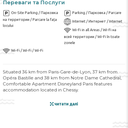
Переваги та Послуги
On-Site Parking / Парковка
Parking / Парковка / Parcare
на территории / Parcare la fața
Internet / Интернет / Internet
locului
Wi-Fi in all Areas / Wi-Fi на
всей территории / Wi-Fi în toate
zonele
Wi-Fi / Wi-Fi / Wi-Fi
Situated 36 km from Paris-Gare-de-Lyon, 37 km from
Opéra Bastille and 38 km from Notre Dame Cathedral,
Comfortable Apartment Disneyland Paris features
accommodation located in Chessy.
The apartment has a terrace, 2 bedrooms, a living room
читати далі
and a well-equipped kitchen. A flat-screen TV is
provided.
Sainte-Chapelle is 38 km from the apartment, while