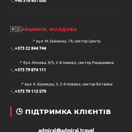
📞
+40 316 401 000
🇲🇩
КИШИНІВ, МОЛДОВА
📍
вул. М. Емінеску, 74, сектор Центр
📞
+373 22 844 744
📍
бул. Москва, 9/5, 2-й поверх, сектор Ришканівка
📞
+373 79 874 111
📍
вул. К. Бринкуш, 3, 3-й поверх, сектор Ботаніка
📞
+373 79 115 579
🕒 ПІДТРИМКА КЛІЄНТІВ
admiral@admiral.travel