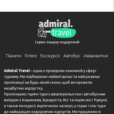
Сервіс пошуку подорожей
Пакети
Готелі
Екскурсії
Автобус
Авіаквитки
Admiral Travel
– одна з провідних компаній у сфері
туризму. Ми підбираємо найвигідніші та найцікавіші
пропозиції на будь-який сезон, щоб ви провели
незабутню відпустку.
Пропонуємо гарячі тури з авіаперельотом і автобусним
виїздом з Кишинева, Бухареста, Ясс та інших міст Румунії,
а також екскурсії, відпочинок на морі, у горах і спа-тури
до найкращих оздоровчих курортів. Ми працюємо в