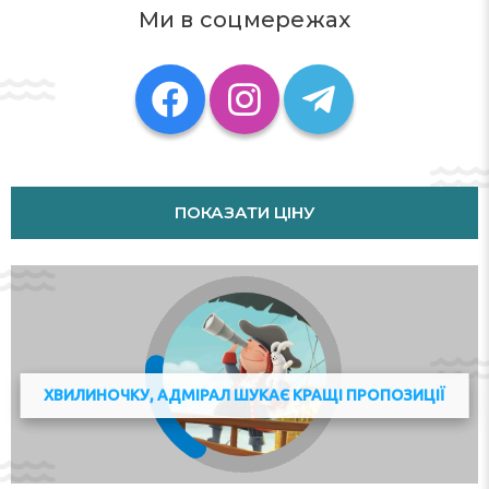
Pompidou Centre is 38 km from the property. The
Ми в соцмережах
nearest airport is Paris - Charles de Gaulle Airport, 26 km
from Comfortable Apartment Disneyland Paris.
This property will not accommodate hen, stag or similar
parties. A damage deposit of EUR 450 is required. The
host charges this 14 days before arrival. This will be
collected by credit card. You should be reimbursed
within 7 days of check-out. Your deposit will be refunded
in full via credit card, subject to an inspection of the
ПОКАЗАТИ ЦІНУ
property.
Check-in 16:00 - 23:30
Check-out 01:00 - 11:00
Адреса:
6 Rue de la Galmy, 77700, Chessy, France
Телефон:
ХВИЛИНОЧКУ, АДМІРАЛ ШУКАЄ КРАЩІ ПРОПОЗИЦІЇ