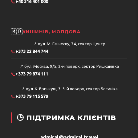
📞
+40 316 401 000
🇲🇩
КИШИНІВ, МОЛДОВА
📍
вул. М. Емінеску, 74, сектор Центр
📞
+373 22 844 744
📍
бул. Москва, 9/5, 2-й поверх, сектор Ришканівка
📞
+373 79 874 111
📍
вул. К. Бринкуш, 3, 3-й поверх, сектор Ботаніка
📞
+373 79 115 579
🕒 ПІДТРИМКА КЛІЄНТІВ
admiral@admiral.travel