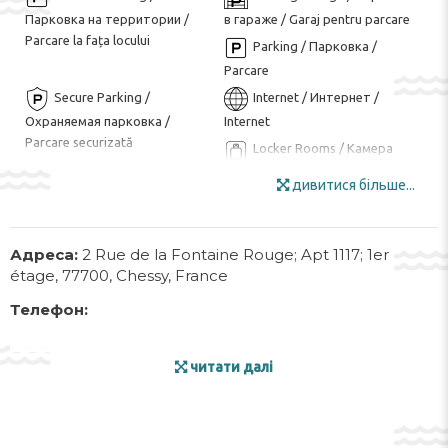
Парковка на территории /
в гараже / Garaj pentru parcare
Parcare la fața locului
Parking / Парковка /
Parcare
Secure Parking /
Internet / Интернет /
Охраняемая парковка /
Internet
Parcare securizată
Locker Rooms / Камера
хранения / Loc de depozitare al
дивитися більше...
bagajelor
Mini Market / Минимаркет
Wi-Fi in all Areas / Wi-Fi на
/ Minimarket
всей территории / Wi-Fi în
Адреса:
2 Rue de la Fontaine Rouge; Apt 1117; 1er
toate zonele
étage, 77700, Chessy, France
Wi-Fi / Wi-Fi / Wi-Fi
Bowling / Боулинг /
Телефон:
Bowling
Chess / Board Games /
Cycling / Езда на
читати далі
Шахматы / Настольные игры /
велосипеде / Ciclism
Șah / Jocuri de societate
Golf Course ($) / Курсы
гольфа ($) / Teren de golf
Live Music / Performance /
Movie Nights / Ночи кино /