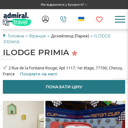
Ми відкрилися у Бухаресті! ✨
Головна
Франція
ILODGE
Діснейленд (Париж)
>
>
>
PRIMIA
ILODGE PRIMIA
2 Rue de la Fontaine Rouge; Apt 1117; 1er étage, 77700, Chessy,
Показати на мапі
France
ПОКАЗАТИ ЦІНУ