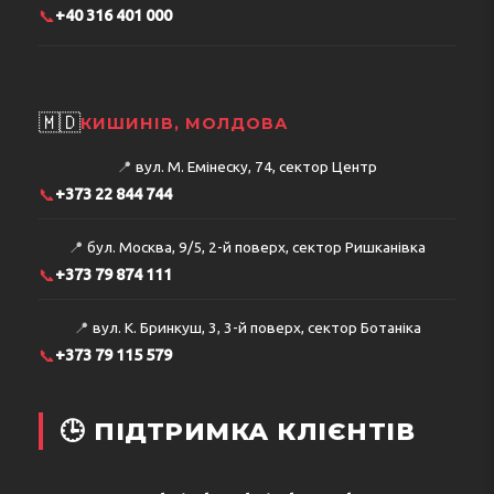
📞
+40 316 401 000
🇲🇩
КИШИНІВ, МОЛДОВА
📍
вул. М. Емінеску, 74, сектор Центр
📞
+373 22 844 744
📍
бул. Москва, 9/5, 2-й поверх, сектор Ришканівка
📞
+373 79 874 111
📍
вул. К. Бринкуш, 3, 3-й поверх, сектор Ботаніка
📞
+373 79 115 579
🕒 ПІДТРИМКА КЛІЄНТІВ