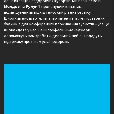
до найкращих оздоровчих курортів. Ми працюємо в
Молдові
та
Румунії
, пропонуючи клієнтам
індивідуальний підхід і високий рівень сервісу.
Широкий вибір готелів, апартаментів, вілл і гостьових
будинків для комфортного проживання туристів – усе це
ви знайдете у нас. Наші професійні менеджери
допоможуть вам зробити ідеальний вибір і нададуть
підтримку протягом усієї подорожі.