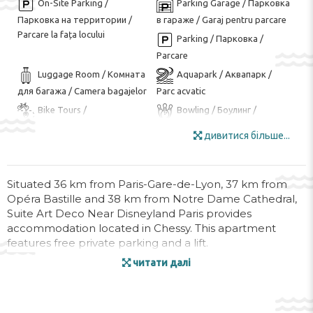
On-Site Parking /
Parking Garage / Парковка
Парковка на территории /
в гараже / Garaj pentru parcare
Parcare la fața locului
Parking / Парковка /
Parcare
Luggage Room / Комната
Aquapark / Аквапарк /
для багажа / Camera bagajelor
Parc acvatic
Bike Tours /
Bowling / Боулинг /
Велосипедные туры / Tururi cu
Bowling
дивитися більше...
bicicleta
Golf Course ($) / Курсы
гольфа ($) / Teren de golf
Movie Nights / Ночи кино /
Walking Tours /
Situated 36 km from Paris-Gare-de-Lyon, 37 km from
Opéra Bastille and 38 km from Notre Dame Cathedral,
Nopți de film
Пешеходные экскурсии /
Suite Art Deco Near Disneyland Paris provides
Tururi de mers pe jos
accommodation located in Chessy. This apartment
Shuttle Service ($) /
Soundproof Rooms /
features free private parking and a lift.
Звукоизоляция номеров /
Трансфер ($) / Serviciu de
читати далі
Camere izolate fonic
transfer ($)
The 2-bedroom apartment features a living room with a
Disabled rooms / Номера
flat-screen TV with streaming services, a fully equipped
для инвалидов / Camere pentru
kitchen with dishwasher and oven, and 1 bathroom with