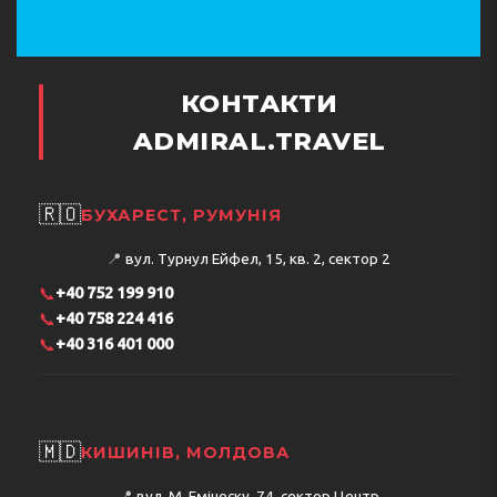
КОНТАКТИ
ADMIRAL.TRAVEL
🇷🇴
БУХАРЕСТ, РУМУНІЯ
📍
вул. Турнул Ейфел, 15, кв. 2, сектор 2
📞
+40 752 199 910
📞
+40 758 224 416
📞
+40 316 401 000
🇲🇩
КИШИНІВ, МОЛДОВА
📍
вул. М. Емінеску, 74, сектор Центр