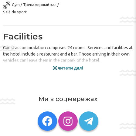
Gym / Тренажерный зал /
Sală de sport
Facilities
Guest accommodation comprises 24 rooms. Services and facilities at
the hotel include a restaurant and a bar. Those arriving in their own
vehicles can leave them in the car park of the hotel.
читати далі
Rooms
A range of amenities complete the standard fittings of the
accommodation units.
Ми в соцмережах
Sports/Entertainment
The establishment offers attractions including sport and
entertainment opportunities. A range of options are available,
including tennis and a gym. Copyright GIATA 2004 - 2017.