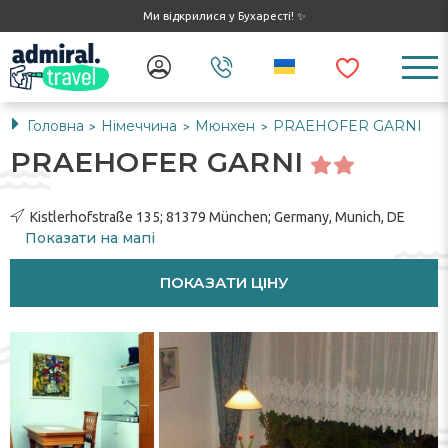
Ми відкрилися у Бухаресті! ✨
Головна
Німеччина
Мюнхен
PRAEHOFER GARNI
>
>
>
PRAEHOFER GARNI
Kistlerhofstraße 135; 81379 München; Germany, Munich, DE
Показати на мапі
ПОКАЗАТИ ЦІНУ