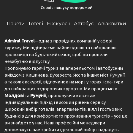
Сервіс пошуку подорожей
Пакети
Готелі
Екскурсії
Автобус
Авіаквитки
Admiral Travel
– одна з провідних компаній у сфері
туризму. Ми підбираємо найвигідніші та найцікавіші
пропозиції на будь-який сезон, щоб ви провели
незабутню відпустку.
Пропонуємо гарячі тури з авіаперельотом і автобусним
виїздом з Кишинева, Бухареста, Ясс та інших міст Румунії,
а також екскурсії, відпочинок на морі, у горах і спа-тури
до найкращих оздоровчих курортів. Ми працюємо в
Молдові
та
Румунії
, пропонуючи клієнтам
індивідуальний підхід і високий рівень сервісу.
Широкий вибір готелів, апартаментів, вілл і гостьових
будинків для комфортного проживання туристів – усе це
ви знайдете у нас. Наші професійні менеджери
допоможуть вам зробити ідеальний вибір і нададуть