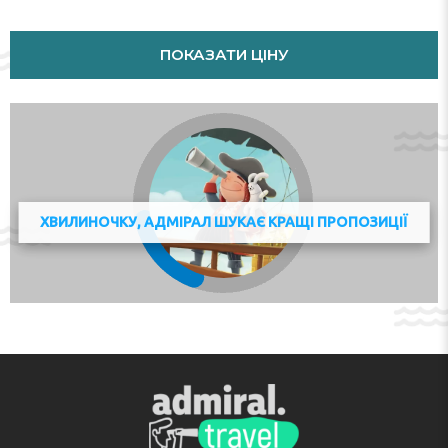
Multilingual, powered by www.giata.com for client no. 125125
Адреса:
Kistlerhofstraße 135; 81379 München; Germany,
ПОКАЗАТИ ЦІНУ
Munich, DE
Телефон:
ХВИЛИНОЧКУ, АДМІРАЛ ШУКАЄ КРАЩІ ПРОПОЗИЦІЇ