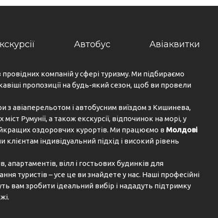
кскурсії
Автобус
Авіаквитки
з провідних компаній у сфері туризму. Ми підбираємо
кавіші пропозиції на будь-який сезон, щоб ви провели
ри з авіаперельотом і автобусним виїздом з Кишинева,
х міст Румунії, а також екскурсії, відпочинок на морі, у
найкращих оздоровчих курортів. Ми працюємо в
Молдові
и клієнтам індивідуальний підхід і високий рівень
, апартаментів, вілл і гостьових будинків для
ня туристів – усе це ви знайдете у нас. Наші професійні
ь вам зробити ідеальний вибір і нададуть підтримку
жі.