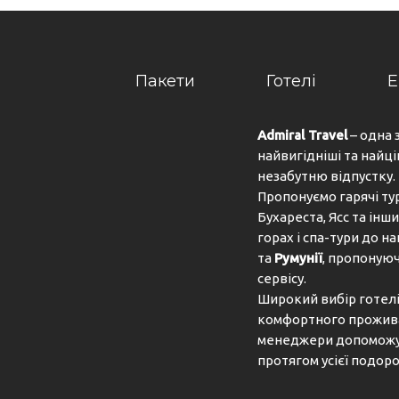
Пакети
Готелі
Е
Admiral Travel
– одна 
найвигідніші та найці
незабутню відпустку.
Пропонуємо гарячі ту
Бухареста, Ясс та інши
горах і спа-тури до 
та
Румунії
, пропонуюч
сервісу.
Широкий вибір готелів
комфортного проживан
менеджери допоможут
протягом усієї подоро