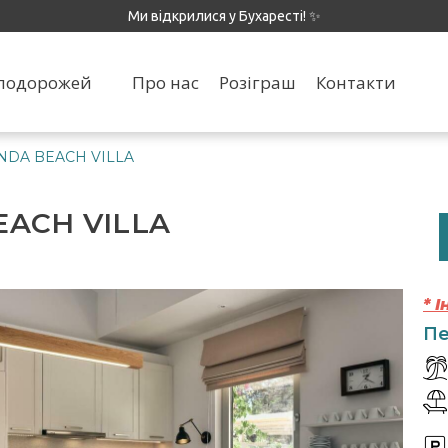
Ми відкрилися у Бухаресті! ✨
я подорожей
Про нас
Розіграш
Контакти
ONDA BEACH VILLA
EACH VILLA
* 
Пе