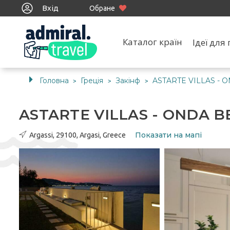
Вхід
Обране
Каталог країн
Ідеї дл
Головна
Греція
Закінф
ASTARTE VILLAS - 
>
>
>
ASTARTE VILLAS - ONDA B
Показати на мапі
Argassi, 29100, Argasi, Greece