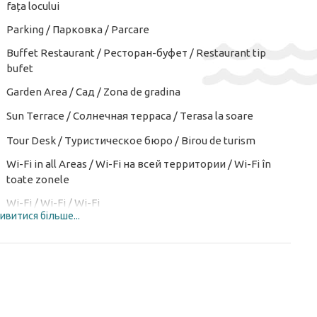
fața locului
Parking / Парковка / Parcare
Buffet Restaurant / Ресторан-буфет / Restaurant tip
bufet
Garden Area / Сад / Zona de gradina
Sun Terrace / Солнечная терраса / Terasa la soare
Tour Desk / Туристическое бюро / Birou de turism
Wi-Fi in all Areas / Wi-Fi на всей территории / Wi-Fi în
toate zonele
Wi-Fi / Wi-Fi / Wi-Fi
ивитися більше...
BBQ Facilities / Принадлежности для барбекю /
Facilități de grătar
Diving ($) / Дайвинг ($) / Scufundări ($)
Open pool / Открытый бассейн / Piscina deschisa
Shuttle Service ($) / Трансфер ($) / Serviciu de transfer ($)