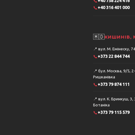
📞
+40 758 224 416
📞
+40 316 401 000
🇲🇩
КИШИНІВ,
📍
вул. М. Емінеску, 
📞
+373 22 844 744
📍
бул. Москва, 9/5, 2
Ришканівка
📞
+373 79 874 111
📍
вул. К. Бринкуш, 3,
Ботаніка
📞
+373 79 115 579