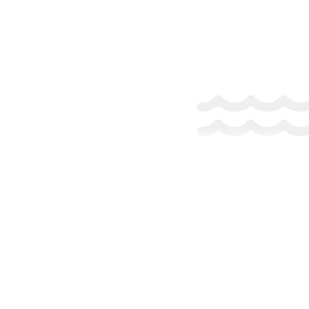
Massage / Массаж / Masaj
Air Conditioning / Кондиционер / Aer conditionat
Daily Cleaning / Ежедневная уборка / Curățenie zilnică
Heating / Отопление / Incalzire
Safe / Сейф / Safeu
Soundproof Rooms / Звукоизоляция номеров / Camere
izolate fonic