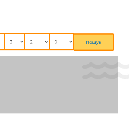
Ночі
Дорослі
Діти
р
Пошук