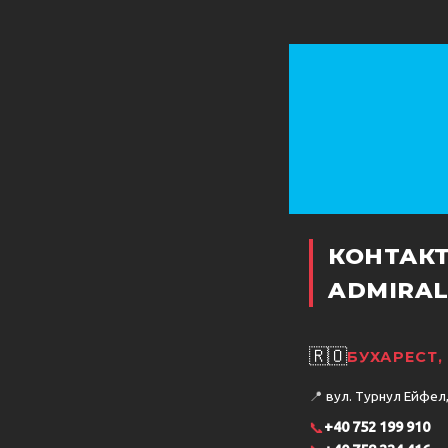
КОНТАК
ADMIRAL
🇷🇴
БУХАРЕСТ,
📍
вул. Турнул Ейфел, 
📞
+40 752 199 910