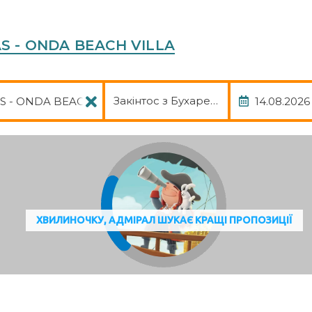
AS - ONDA BEACH VILLA
Пакет
Дата
Закінтос з Бухаресту, авіа, трансфе
ХВИЛИНОЧКУ, АДМІРАЛ ШУКАЄ КРАЩІ ПРОПОЗИЦІЇ