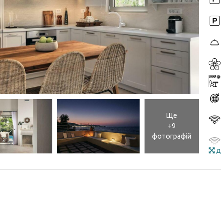
Ще
+9
фотографій
д