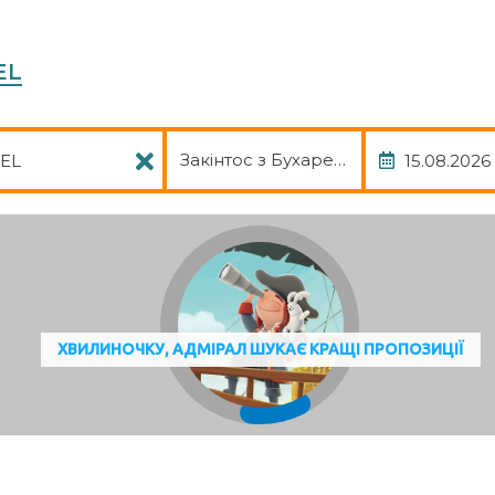
EL
Пакет
Дата
Закінтос з Бухаресту, авіа, трансфе
ХВИЛИНОЧКУ, АДМІРАЛ ШУКАЄ КРАЩІ ПРОПОЗИЦІЇ