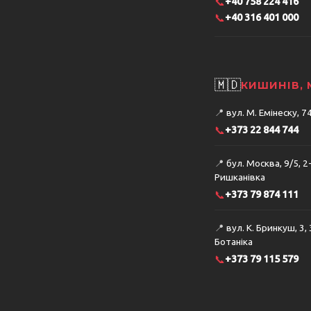
📞
+40 758 224 416
📞
+40 316 401 000
🇲🇩
КИШИНІВ,
📍
вул. М. Емінеску, 
📞
+373 22 844 744
📍
бул. Москва, 9/5, 2
Ришканівка
📞
+373 79 874 111
📍
вул. К. Бринкуш, 3,
Ботаніка
📞
+373 79 115 579