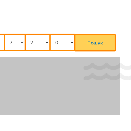
Ночі
Дорослі
Діти
р
Пошук