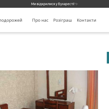
Ми відкрилися у Бухаресті! ✨
я подорожей
Про нас
Розіграш
Контакти