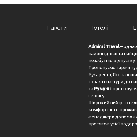
Пакети
Готелі
Е
Admiral Travel
– одна 
найвигідніші та найці
незабутню відпустку.
Пропонуємо гарячі ту
Бухареста, Ясс та інши
горах і спа-тури до 
та
Румунії
, пропонуюч
сервісу.
Широкий вибір готелів
комфортного проживан
менеджери допоможут
протягом усієї подоро