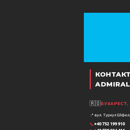
КОНТАК
ADMIRAL
🇷🇴
БУХАРЕСТ,
📍
вул. Турнул Ейфел, 
📞
+40 752 199 910