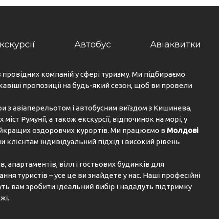
кскурсії
Автобус
Авіаквитки
з провідних компаній у сфері туризму. Ми підбираємо
кавіші пропозиції на будь-який сезон, щоб ви провели
ри з авіаперельотом і автобусним виїздом з Кишинева,
х міст Румунії, а також екскурсії, відпочинок на морі, у
найкращих оздоровчих курортів. Ми працюємо в
Молдові
и клієнтам індивідуальний підхід і високий рівень
, апартаментів, вілл і гостьових будинків для
ня туристів – усе це ви знайдете у нас. Наші професійні
ь вам зробити ідеальний вибір і нададуть підтримку
жі.