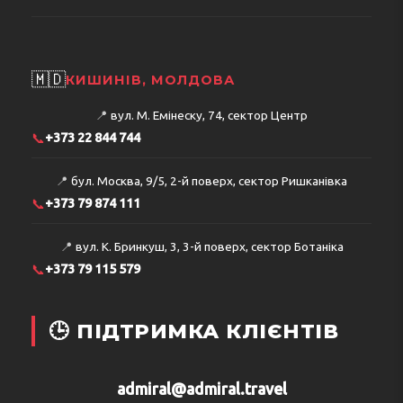
🇲🇩
КИШИНІВ, МОЛДОВА
📍
вул. М. Емінеску, 74, сектор Центр
📞
+373 22 844 744
📍
бул. Москва, 9/5, 2-й поверх, сектор Ришканівка
📞
+373 79 874 111
📍
вул. К. Бринкуш, 3, 3-й поверх, сектор Ботаніка
📞
+373 79 115 579
🕒 ПІДТРИМКА КЛІЄНТІВ
admiral@admiral.travel