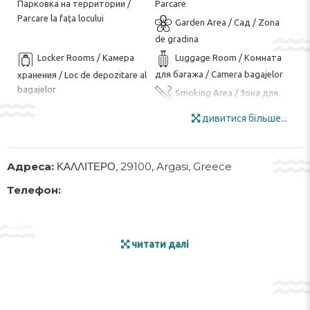
Парковка на территории /
Parcare
Parcare la fața locului
Garden Area / Сад / Zona
de gradina
Locker Rooms / Камера
Luggage Room / Комната
для багажа / Camera bagajelor
хранения / Loc de depozitare al
bagajelor
Smoking Area / Зона для
курения / Zona pentru fumat
дивитися більше...
Sun Terrace / Солнечная
Wi-Fi in all Areas / Wi-Fi на
терраса / Terasa la soare
всей территории / Wi-Fi în
toate zonele
Адреса:
ΚΑΛΛΙΤΕΡΟ, 29100, Argasi, Greece
Wi-Fi / Wi-Fi / Wi-Fi
BBQ Facilities /
Телефон:
Принадлежности для
барбекю / Facilități de grătar
Chess / Board Games /
Live Music / Performance /
читати далі
Шахматы / Настольные игры /
Живая музыка / выступление /
Șah / Jocuri de societate
Muzică live / Performanță
Open pool / Открытый
Air Conditioning /
бассейн / Piscina deschisa
Кондиционер / Aer conditionat