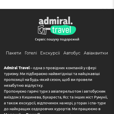
Сервіс пошуку подорожей
Пакети
Готелі
Екскурсії
Автобус
Авіаквитки
Admiral Travel
– одна з провідних компаній у сфері
туризму. Ми підбираємо найвигідніші та найцікавіші
пропозиції на будь-який сезон, щоб ви провели
незабутню відпустку.
Пропонуємо гарячі тури з авіаперельотом і автобусним
виїздом з Кишинева, Бухареста, Ясс та інших міст Румунії,
а також екскурсії, відпочинок на морі, у горах і спа-тури
до найкращих оздоровчих курортів. Ми працюємо в