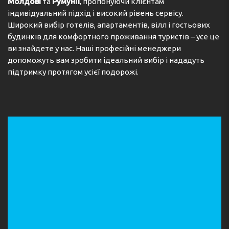
Молдові
та
Румунії
, пропонуючи клієнтам
індивідуальний підхід і високий рівень сервісу.
Широкий вибір готелів, апартаментів, вілл і гостьових
будинків для комфортного проживання туристів – усе це
ви знайдете у нас. Наші професійні менеджери
допоможуть вам зробити ідеальний вибір і нададуть
підтримку протягом усієї подорожі.