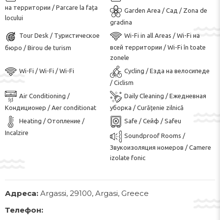
на территории / Parcare la fața
Garden Area / Сад / Zona de
locului
gradina
Tour Desk / Туристическое
Wi-Fi in all Areas / Wi-Fi на
всей территории / Wi-Fi în toate
бюро / Birou de turism
zonele
Wi-Fi / Wi-Fi / Wi-Fi
Cycling / Езда на велосипеде
/ Ciclism
Air Conditioning /
Daily Cleaning / Ежедневная
Кондиционер / Aer conditionat
уборка / Curățenie zilnică
Heating / Отопление /
Safe / Сейф / Safeu
Incalzire
Soundproof Rooms /
Звукоизоляция номеров / Camere
izolate fonic
Адреса:
Argassi, 29100, Argasi, Greece
Телефон: