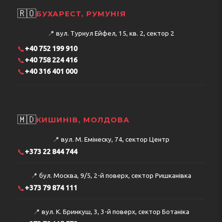
🇷🇴
БУХАРЕСТ, РУМУНІЯ
📍
вул. Турнул Ейфел, 15, кв. 2, сектор 2
📞
+40 752 199 910
📞
+40 758 224 416
📞
+40 316 401 000
🇲🇩
КИШИНІВ, МОЛДОВА
📍
вул. М. Емінеску, 74, сектор Центр
📞
+373 22 844 744
📍
бул. Москва, 9/5, 2-й поверх, сектор Ришканівка
📞
+373 79 874 111
📍
вул. К. Бринкуш, 3, 3-й поверх, сектор Ботаніка