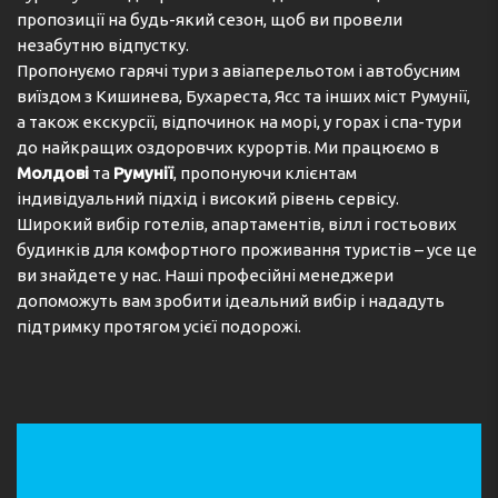
пропозиції на будь-який сезон, щоб ви провели
незабутню відпустку.
Пропонуємо гарячі тури з авіаперельотом і автобусним
виїздом з Кишинева, Бухареста, Ясс та інших міст Румунії,
а також екскурсії, відпочинок на морі, у горах і спа-тури
до найкращих оздоровчих курортів. Ми працюємо в
Молдові
та
Румунії
, пропонуючи клієнтам
індивідуальний підхід і високий рівень сервісу.
Широкий вибір готелів, апартаментів, вілл і гостьових
будинків для комфортного проживання туристів – усе це
ви знайдете у нас. Наші професійні менеджери
допоможуть вам зробити ідеальний вибір і нададуть
підтримку протягом усієї подорожі.