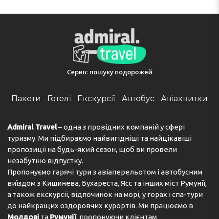
Sports/Entertainment
The outdoor pool complex ensures comfortable
swimming with its soothing salt water. Comfortable sun
loungers are available on the terrace. There is a poolside
snack bar as well. There are many ways to relax or stay
active at the hotel, including cycling/mountain biking,
Сервіс пошуку подорожей
fishing, horse riding, diving, darts and hiking. Copyright
GIATA 2004 - 2024. Multilingual, powered by
www.giata.com for client no. 124971
Пакети
Готелі
Екскурсії
Автобус
Авіаквитки
Meals
Admiral Travel
– одна з провідних компаній у сфері
There is a bar on the premises. Breakfast and lunch are
туризму. Ми підбираємо найвигідніші та найцікавіші
served every day. Special meals, including diet meals,
пропозиції на будь-який сезон, щоб ви провели
are also available. The hotel also offers special catering
незабутню відпустку.
options.
Пропонуємо гарячі тури з авіаперельотом і автобусним
виїздом з Кишинева, Бухареста, Ясс та інших міст Румунії,
Адреса:
Main Street, 73100 Kamissiana, Kolymvari,
а також екскурсії, відпочинок на морі, у горах і спа-тури
Crete, Greece
до найкращих оздоровчих курортів. Ми працюємо в
Телефон:
302824083065
Молдові
та
Румунії
, пропонуючи клієнтам