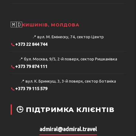
🇲🇩
КИШИНІВ, МОЛДОВА
📍
вул. М. Емінеску, 74, сектор Центр
📞
+373 22 844 744
📍
бул. Москва, 9/5, 2-й поверх, сектор Ришканівка
📞
+373 79 874 111
📍
вул. К. Бринкуш, 3, 3-й поверх, сектор Ботаніка
📞
+373 79 115 579
🕒 ПІДТРИМКА КЛІЄНТІВ
admiral@admiral.travel