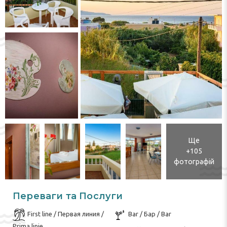
Ще
+105
фотографій
Переваги та Послуги
First line / Первая линия /
Bar / Бар / Bar
Prima linie