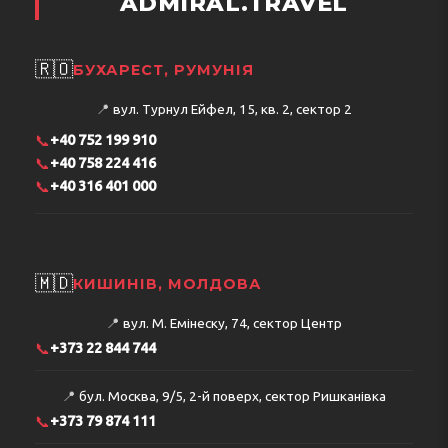
ADMIRAL.TRAVEL
🇷🇴
БУХАРЕСТ, РУМУНІЯ
📍
вул. Турнул Ейфел, 15, кв. 2, сектор 2
📞
+40 752 199 910
📞
+40 758 224 416
📞
+40 316 401 000
🇲🇩
КИШИНІВ, МОЛДОВА
📍
вул. М. Емінеску, 74, сектор Центр
📞
+373 22 844 744
📍
бул. Москва, 9/5, 2-й поверх, сектор Ришканівка
📞
+373 79 874 111