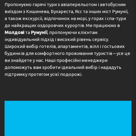
Пропонуємо гарячі тури з авіаперельотом і автобусним
виїздом з Кишинева, Бухареста, Ясс та інших міст Румунії,
а також екскурсії, відпочинок на морі, у горах і спа-тури
до найкращих оздоровчих курортів. Ми працюємо в
Молдові
та
Румунії
, пропонуючи клієнтам
індивідуальний підхід і високий рівень сервісу.
Широкий вибір готелів, апартаментів, вілл і гостьових
будинків для комфортного проживання туристів – усе це
ви знайдете у нас. Наші професійні менеджери
допоможуть вам зробити ідеальний вибір і нададуть
підтримку протягом усієї подорожі.