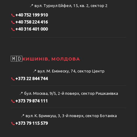
📍
вул. Турнул Ейфел, 15, кв. 2, сектор 2
📞
+40 752 199 910
📞
+40 758 224 416
📞
+40 316 401 000
🇲🇩
КИШИНІВ, МОЛДОВА
📍
вул. М. Емінеску, 74, сектор Центр
📞
+373 22 844 744
📍
бул. Москва, 9/5, 2-й поверх, сектор Ришканівка
📞
+373 79 874 111
📍
вул. К. Бринкуш, 3, 3-й поверх, сектор Ботаніка
📞
+373 79 115 579