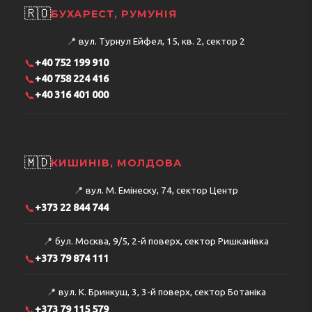
🇷🇴
БУХАРЕСТ, РУМУНІЯ
📍
вул. Турнул Ейфел, 15, кв. 2, сектор 2
📞
+40 752 199 910
📞
+40 758 224 416
📞
+40 316 401 000
🇲🇩
КИШИНІВ, МОЛДОВА
📍
вул. М. Емінеску, 74, сектор Центр
📞
+373 22 844 744
📍
бул. Москва, 9/5, 2-й поверх, сектор Ришканівка
📞
+373 79 874 111
📍
вул. К. Бринкуш, 3, 3-й поверх, сектор Ботаніка
📞
+373 79 115 579