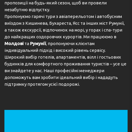
пропозиції на будь-який сезон, щоб ви провели
незабутню відпустку.
Пропонуємо гарячі тури з авіаперельотом і автобусним
виїздом з Кишинева, Бухареста, Ясс та інших міст Румунії,
а також екскурсії, відпочинок на морі, у горах і спа-тури
до найкращих оздоровчих курортів. Ми працюємо в
Молдові
та
Румунії
, пропонуючи клієнтам
індивідуальний підхід і високий рівень сервісу.
Широкий вибір готелів, апартаментів, вілл і гостьових
будинків для комфортного проживання туристів – усе це
ви знайдете у нас. Наші професійні менеджери
допоможуть вам зробити ідеальний вибір і нададуть
підтримку протягом усієї подорожі.