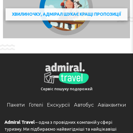
Airport is 72 km from the property.
Please inform in advance of your expected arrival time.
ХВИЛИНОЧКУ, АДМІРАЛ ШУКАЄ КРАЩІ ПРОПОЗИЦІЇ
You can use the Special Requests box when booking, or
contact the property directly with the contact details
provided in your confirmation.
Check-in from 15:00 to 19:00
Check-out from 06:00 to 10:00
Адреса:
Località Carpene 1, Folaso, 38060 Isera, Trento,
Italy
Телефон:
393515003938
Сервіс пошуку подорожей
Пакети
Готелі
Екскурсії
Автобус
Авіаквитки
Admiral Travel
– одна з провідних компаній у сфері
туризму. Ми підбираємо найвигідніші та найцікавіші