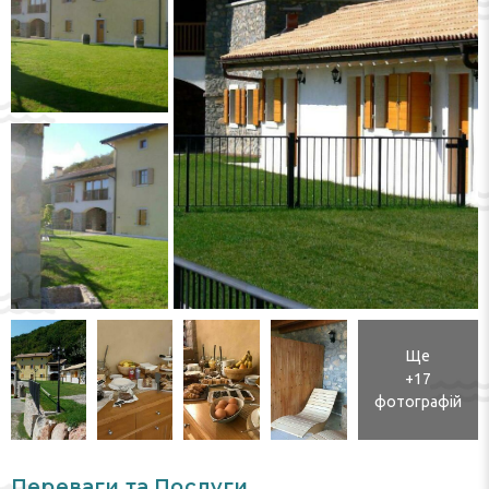
Ще
+17
фотографій
Переваги та Послуги