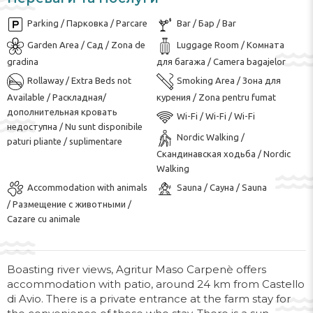
Parking / Парковка / Parcare
Bar / Бар / Bar
Garden Area / Сад / Zona de
Luggage Room / Комната
gradina
для багажа / Camera bagajelor
Rollaway / Extra Beds not
Smoking Area / Зона для
Available / Раскладная/
курения / Zona pentru fumat
дополнительная кровать
Wi-Fi / Wi-Fi / Wi-Fi
недоступна / Nu sunt disponibile
Nordic Walking /
paturi pliante / suplimentare
Скандинавская ходьба / Nordic
Walking
Accommodation with animals
Sauna / Сауна / Sauna
/ Размещение с животными /
Cazare cu animale
Boasting river views, Agritur Maso Carpenè offers
accommodation with patio, around 24 km from Castello
di Avio. There is a private entrance at the farm stay for