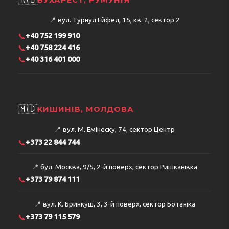
📍
вул. Турнул Ейфел, 15, кв. 2, сектор 2
📞
+40 752 199 910
📞
+40 758 224 416
📞
+40 316 401 000
🇲🇩
КИШИНІВ, МОЛДОВА
📍
вул. М. Емінеску, 74, сектор Центр
📞
+373 22 844 744
📍
бул. Москва, 9/5, 2-й поверх, сектор Ришканівка
📞
+373 79 874 111
📍
вул. К. Бринкуш, 3, 3-й поверх, сектор Ботаніка
📞
+373 79 115 579