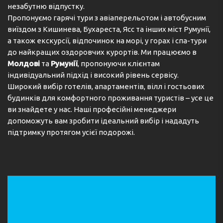
незабутню відпустку.
must contact the property for check-in instructions.
Пропонуємо гарячі тури з авіаперельотом і автобусним
Адреса:
Via Gentilini N 3, 38072, Madruzzo, IT
виїздом з Кишинева, Бухареста, Ясс та інших міст Румунії,
а також екскурсії, відпочинок на морі, у горах і спа-тури
Телефон:
393333878656
до найкращих оздоровчих курортів. Ми працюємо в
Молдові
та
Румунії
, пропонуючи клієнтам
індивідуальний підхід і високий рівень сервісу.
Широкий вибір готелів, апартаментів, вілл і гостьових
будинків для комфортного проживання туристів – усе це
ви знайдете у нас. Наші професійні менеджери
допоможуть вам зробити ідеальний вибір і нададуть
підтримку протягом усієї подорожі.