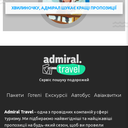
Guests must contact this property in advance to reserve cribs/infant
ХВИЛИНОЧКУ, АДМІРАЛ ШУКАЄ КРАЩІ ПРОПОЗИЦІЇ
beds and high chair. This property only accepts cash for all bookings
and onsite payments. Safety features at this property include
window guards.
This property advises that enhanced cleaning and safety measures
are currently in place.
Disinfectant is used to clean the property, and guests are provided
with hand sanitizer.
For traveler safety, the following measures are in place: social
distancing measures are in place; contactless check-in and check-
out are available; staff at the property wear personal protective
equipment; an acrylic shield is in place between staff and guests in
main contact areas.
Сервіс пошуку подорожей
Each guestroom is kept vacant for a minimum of 24 hours between
bookings.
Пакети
Готелі
Екскурсії
Автобус
Авіаквитки
There is no front desk at this property. To make arrangements for
check-in please contact the property at least 24 hours before arrival
Admiral Travel
– одна з провідних компаній у сфері
using the information on the booking confirmation. If you are
туризму. Ми підбираємо найвигідніші та найцікавіші
planning to arrive after 6:00 PM please contact the property in
пропозиції на будь-який сезон, щоб ви провели
advance using the information on the booking confirmation. Guests