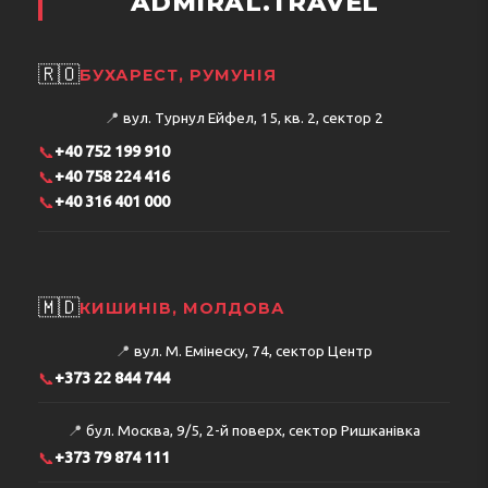
ADMIRAL.TRAVEL
🇷🇴
БУХАРЕСТ, РУМУНІЯ
📍
вул. Турнул Ейфел, 15, кв. 2, сектор 2
📞
+40 752 199 910
📞
+40 758 224 416
📞
+40 316 401 000
🇲🇩
КИШИНІВ, МОЛДОВА
📍
вул. М. Емінеску, 74, сектор Центр
📞
+373 22 844 744
📍
бул. Москва, 9/5, 2-й поверх, сектор Ришканівка
📞
+373 79 874 111