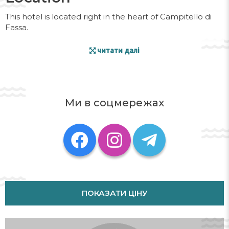
This hotel is located right in the heart of Campitello di
Fassa.
Facilities
читати далі
The hotel provides a range of services and facilities for
holidaymakers and business travellers alike. Wireless
internet access is provided in public areas (no extra
Ми в соцмережах
charge). Guests arriving by car can park their vehicles in
the car park for no extra charge (subject to availability).
Rooms
Some rooms have a balcony, which gives guests
additional space for rest and relaxation. Children's beds
can be requested for younger guests. There is a fully-
equipped kitchenette with a refrigerator, stovetop,
ПОКАЗАТИ ЦІНУ
microwave and dishwasher. A washing machine is
provided for guests' convenience. Satellite television
and WiFi are provided as well. A shower and a bidet are