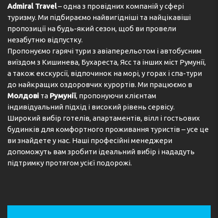
Admiral Travel
– одна з провідних компаній у сфері
туризму. Ми підбираємо найвигідніші та найцікавіші
пропозиції на будь-який сезон, щоб ви провели
незабутню відпустку.
Пропонуємо гарячі тури з авіаперельотом і автобусним
виїздом з Кишинева, Бухареста, Ясс та інших міст Румунії,
а також екскурсії, відпочинок на морі, у горах і спа-тури
до найкращих оздоровчих курортів. Ми працюємо в
Молдові
та
Румунії
, пропонуючи клієнтам
індивідуальний підхід і високий рівень сервісу.
Широкий вибір готелів, апартаментів, вілл і гостьових
будинків для комфортного проживання туристів – усе це
ви знайдете у нас. Наші професійні менеджери
допоможуть вам зробити ідеальний вибір і нададуть
підтримку протягом усієї подорожі.