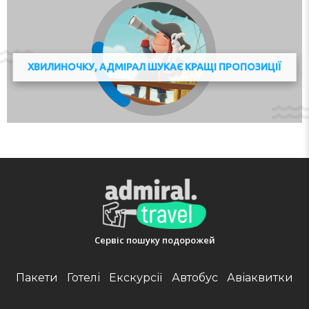
included the bathrooms. Copyright GIATA 2004 - 2021.
Multilingual, powered by www.giata.com for client no.
124971
Адреса:
Strèda de Salin 15, 38031 Campitello di Fassa,
ХВИЛИНОЧКУ, АДМІРАЛ ШУКАЄ КРАЩІ ПРОПОЗИЦІЇ
Trient, Italy
Телефон:
390464552914
Сервіс пошуку подорожей
Пакети
Готелі
Екскурсії
Автобус
Авіаквитки