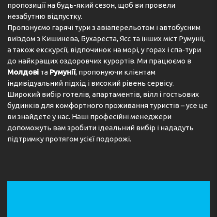
пропозиції на будь-який сезон, щоб ви провели
незабутню відпустку.
Пропонуємо гарячі тури з авіаперельотом і автобусним
виїздом з Кишинева, Бухареста, Ясс та інших міст Румунії,
а також екскурсії, відпочинок на морі, у горах і спа-тури
до найкращих оздоровчих курортів. Ми працюємо в
Молдові
та
Румунії
, пропонуючи клієнтам
індивідуальний підхід і високий рівень сервісу.
Широкий вибір готелів, апартаментів, вілл і гостьових
будинків для комфортного проживання туристів – усе це
ви знайдете у нас. Наші професійні менеджери
допоможуть вам зробити ідеальний вибір і нададуть
підтримку протягом усієї подорожі.