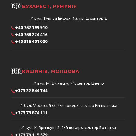
🇷🇴
БУХАРЕСТ, РУМУНІЯ
📍
вул. Турнул Ейфел, 15, кв. 2, сектор 2
📞
+40 752 199 910
📞
+40 758 224 416
📞
+40 316 401 000
🇲🇩
КИШИНІВ, МОЛДОВА
📍
вул. М. Емінеску, 74, сектор Центр
📞
+373 22 844 744
📍
бул. Москва, 9/5, 2-й поверх, сектор Ришканівка
📞
+373 79 874 111
📍
вул. К. Бринкуш, 3, 3-й поверх, сектор Ботаніка
📞
+373 79 115 579