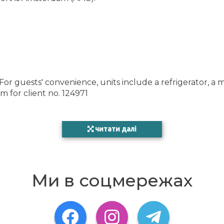
For guests' convenience, units include a refrigerator, a 
 for client no. 124971
читати далі
therlands
Ми в соцмережах