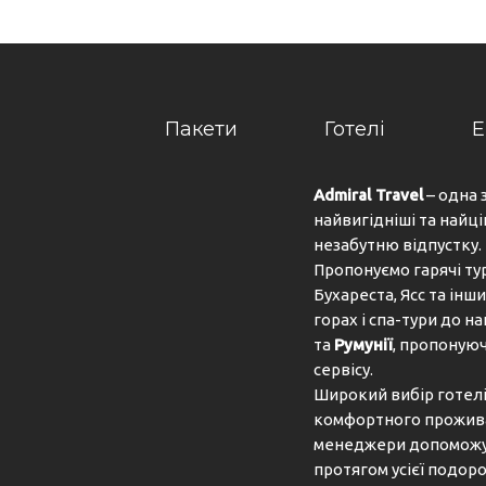
Пакети
Готелі
Е
Admiral Travel
– одна 
найвигідніші та найці
незабутню відпустку.
Пропонуємо гарячі ту
Бухареста, Ясс та інши
горах і спа-тури до 
та
Румунії
, пропонуюч
сервісу.
Широкий вибір готелів
комфортного проживан
менеджери допоможут
протягом усієї подоро