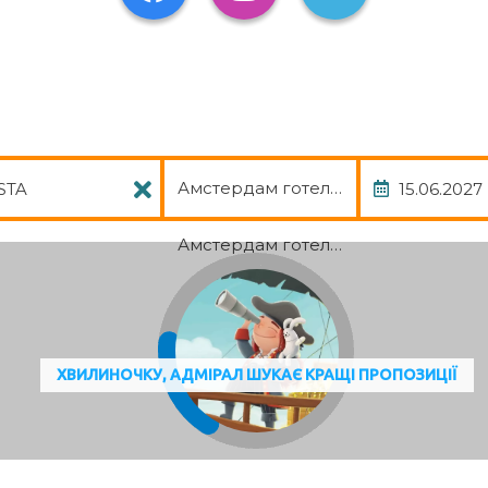
Пакет
Дата
Амстердам готель, авіа, трансфер
Амстердам готель, авіа, трансфер
ХВИЛИНОЧКУ, АДМІРАЛ ШУКАЄ КРАЩІ ПРОПОЗИЦІЇ