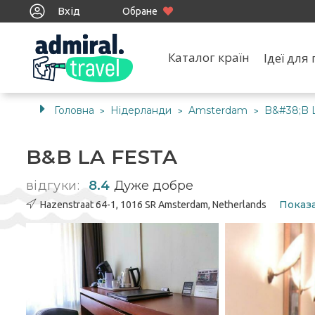
Вхід
Обране
Каталог країн
Ідеї дл
Головна
Нідерланди
Amsterdam
B&#38;B 
>
>
>
B&B LA FESTA
відгуки:
8.4
Дуже добре
Показа
Hazenstraat 64-1, 1016 SR Amsterdam, Netherlands