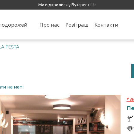
Ми відкрилися у Бухаресті! ✨
я подорожей
Про нас
Розіграш
Контакти
LA FESTA
ти на мапі
* 
Пе