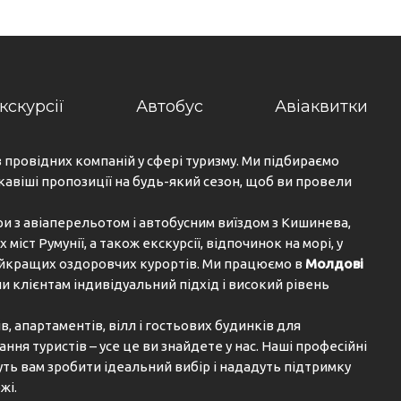
кскурсії
Автобус
Авіаквитки
з провідних компаній у сфері туризму. Ми підбираємо
кавіші пропозиції на будь-який сезон, щоб ви провели
ри з авіаперельотом і автобусним виїздом з Кишинева,
х міст Румунії, а також екскурсії, відпочинок на морі, у
найкращих оздоровчих курортів. Ми працюємо в
Молдові
и клієнтам індивідуальний підхід і високий рівень
, апартаментів, вілл і гостьових будинків для
ня туристів – усе це ви знайдете у нас. Наші професійні
ь вам зробити ідеальний вибір і нададуть підтримку
жі.