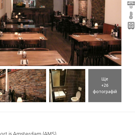
Ще
+26
фотографій
port is Amsterdam (AMS).