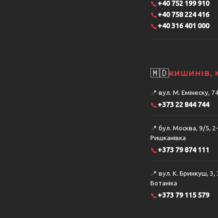
📞
+40 752 199 910
📞
+40 758 224 416
📞
+40 316 401 000
🇲🇩
КИШИНІВ,
📍
вул. М. Емінеску, 
📞
+373 22 844 744
📍
бул. Москва, 9/5, 2
Ришканівка
📞
+373 79 874 111
📍
вул. К. Бринкуш, 3,
Ботаніка
📞
+373 79 115 579