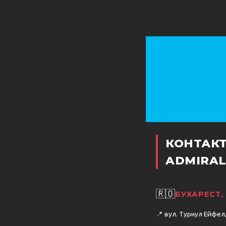
КОНТАК
ADMIRAL
🇷🇴
БУХАРЕСТ,
📍
вул. Турнул Ейфел, 