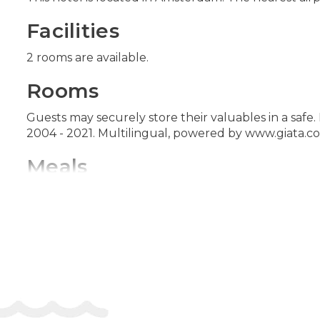
Facilities
2 rooms are available.
Rooms
Guests may securely store their valuables in a safe. 
2004 - 2021. Multilingual, powered by www.giata.com
Meals
The dining area includes a restaurant and a bar.
Адреса:
Hazenstraat 64-1, 1016 SR Amsterdam, Ne
Телефон:
+31617738885