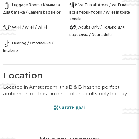
Luggage Room / Комната
Wi-Fi in all Areas / Wi-Fi на
для багажа / Camera bagajelor
всей территории / Wi-Fi în toate
zonele
Wi-Fi / Wi-Fi / Wi-Fi
Adults Only / Только для
взрослых / Doar adulți
Heating / Отопление /
Incalzire
Location
Located in Amsterdam, this B & B has the perfect
ambience for those in need of an adults-only holiday.
Facilities
читати далі
English-speaking staff are happy to assist and advise.
Services and facilities include a baggage storage service,
a 24-hour security service, a hairdresser and a smoke
alarm. Wireless internet access in public areas allows