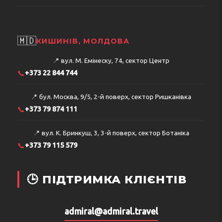
🇲🇩
КИШИНІВ, МОЛДОВА
📍
вул. М. Емінеску, 74, сектор Центр
📞
+373 22 844 744
📍
бул. Москва, 9/5, 2-й поверх, сектор Ришканівка
📞
+373 79 874 111
📍
вул. К. Бринкуш, 3, 3-й поверх, сектор Ботаніка
📞
+373 79 115 579
🕒 ПІДТРИМКА КЛІЄНТІВ
admiral@admiral.travel