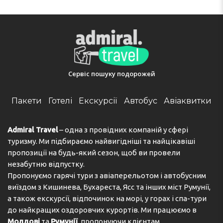
Netherlands
Телефон:
310616816998
Сервіс пошуку подорожей
Пакети
Готелі
Екскурсії
Автобус
Авіаквитки
Admiral Travel
– одна з провідних компаній у сфері
туризму. Ми підбираємо найвигідніші та найцікавіші
пропозиції на будь-який сезон, щоб ви провели
незабутню відпустку.
Пропонуємо гарячі тури з авіаперельотом і автобусним
виїздом з Кишинева, Бухареста, Ясс та інших міст Румунії,
а також екскурсії, відпочинок на морі, у горах і спа-тури
до найкращих оздоровчих курортів. Ми працюємо в
Молдові
та
Румунії
, пропонуючи клієнтам