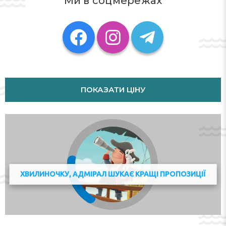
Ми в соцмережах
guests to stay connected. A bicycle hire service gives
guests the opportunity to explore the surrounding area
independently.
Rooms
Rooms are equipped with central heating and a fan.
Rooms include a queen-size bed. Extra beds can be
ПОКАЗАТИ ЦІНУ
requested. A kitchenette with a refrigerator, a
microwave and a tea/coffee station is also provided as
standard. An ironing set is provided for guests'
convenience. A television with satellite/cable channels, a
plug adapter and WiFi (no extra charge) are provided as
well. Bathrooms are equipped with a shower and a
hairdryer. As a special feature, bathrooms are also
stocked with cosmetic products and a selection of
ХВИЛИНОЧКУ, АДМІРАЛ ШУКАЄ КРАЩІ ПРОПОЗИЦІЇ
towels. The hotel has non-smoking rooms. Copyright
GIATA 2004 - 2024. Multilingual, powered by
www.giata.com for client no. 124971
Адреса:
Spuistraat 62-1, 1012 TW Amsterdam,