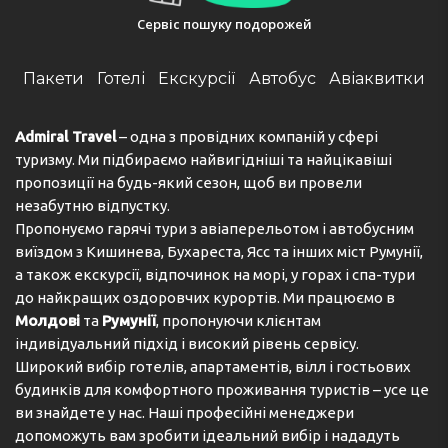
Сервіс пошуку подорожей
Пакети
Готелі
Екскурсії
Автобус
Авіаквитки
Admiral Travel
– одна з провідних компаній у сфері
туризму. Ми підбираємо найвигідніші та найцікавіші
пропозиції на будь-який сезон, щоб ви провели
незабутню відпустку.
Пропонуємо гарячі тури з авіаперельотом і автобусним
виїздом з Кишинева, Бухареста, Ясс та інших міст Румунії,
а також екскурсії, відпочинок на морі, у горах і спа-тури
до найкращих оздоровчих курортів. Ми працюємо в
Молдові
та
Румунії
, пропонуючи клієнтам
індивідуальний підхід і високий рівень сервісу.
Широкий вибір готелів, апартаментів, вілл і гостьових
будинків для комфортного проживання туристів – усе це
ви знайдете у нас. Наші професійні менеджери
допоможуть вам зробити ідеальний вибір і нададуть