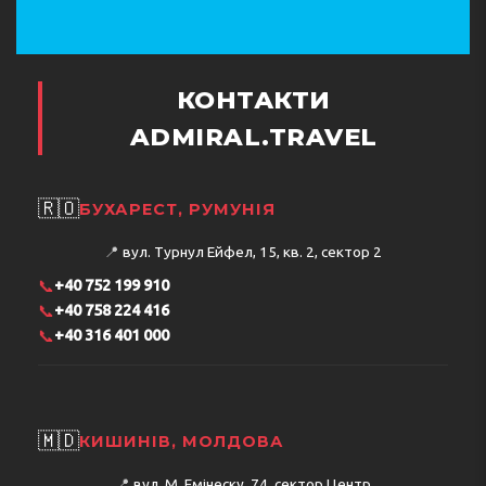
КОНТАКТИ
ADMIRAL.TRAVEL
🇷🇴
БУХАРЕСТ, РУМУНІЯ
📍
вул. Турнул Ейфел, 15, кв. 2, сектор 2
📞
+40 752 199 910
📞
+40 758 224 416
📞
+40 316 401 000
🇲🇩
КИШИНІВ, МОЛДОВА
📍
вул. М. Емінеску, 74, сектор Центр