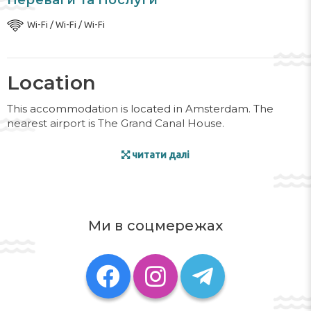
Переваги та Послуги
Wi-Fi / Wi-Fi / Wi-Fi
Location
This accommodation is located in Amsterdam. The
nearest airport is The Grand Canal House.
Facilities
читати далі
The accommodation offers guests a range of services
and facilities to enhance their stay. Guests can enjoy the
pleasant ambience of one of the a room. A coin-
Ми в соцмережах
operated laundry is among the facilities and amenities
available at the accommodation. Wireless internet
access is provided in public areas (no extra charge).
Rooms