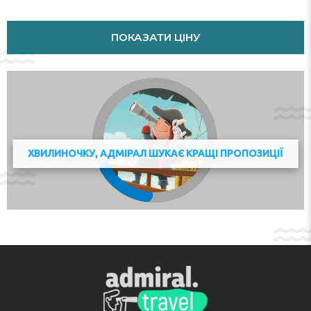
Some rooms include a balcony. A desk is provided.
Additional features include a refrigerator, a microwave
and a tea/coffee station. An ironing set is provided for
ПОКАЗАТИ ЦІНУ
guests' convenience. WiFi (no extra charge) comes as
standard in the rooms. A hairdryer is provided in the
bathrooms.
Sports/Entertainment
Fine weather can be enjoyed on the terrace. Copyright
GIATA 2004 - 2021. Multilingual, powered by
ХВИЛИНОЧКУ, АДМІРАЛ ШУКАЄ КРАЩІ ПРОПОЗИЦІЇ
www.giata.com for client no. 124971
Payment
The following credit cards are accepted: American
Express, VISA and MasterCard.
Адреса:
Singel 486, 1017 AW Amsterdam, Netherlands
Телефон:
31205231020