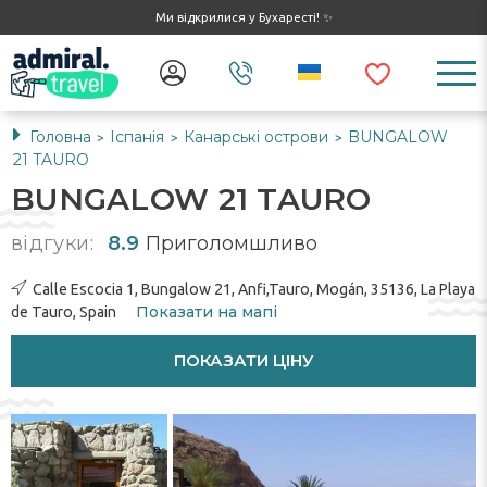
Ми відкрилися у Бухаресті! ✨
Головна
Іспанія
Канарські острови
BUNGALOW
>
>
>
21 TAURO
BUNGALOW 21 TAURO
відгуки:
8.9
Приголомшливо
Calle Escocia 1, Bungalow 21, Anfi,Tauro, Mogán, 35136, La Playa
Показати на мапі
de Tauro, Spain
ПОКАЗАТИ ЦІНУ