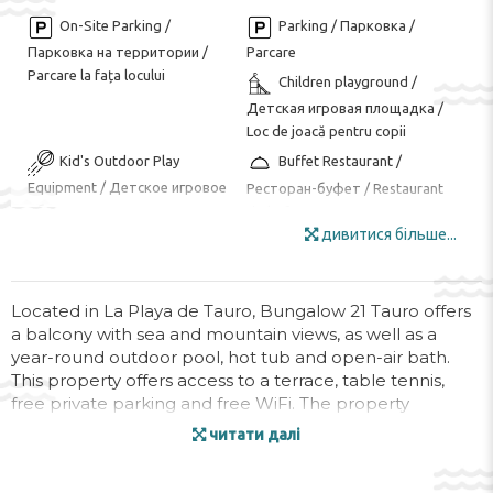
On-Site Parking /
Parking / Парковка /
Парковка на территории /
Parcare
Parcare la fața locului
Children playground /
Детская игровая площадка /
Loc de joacă pentru copii
Kid's Outdoor Play
Buffet Restaurant /
Equipment / Детское игровое
Ресторан-буфет / Restaurant
оборудование на открытом
tip bufet
воздухе / Echipament de joacă
дивитися більше...
Garden Area / Сад / Zona
în aer liber pentru copii
de gradina
Internet / Интернет /
Luggage Room / Комната
Located in La Playa de Tauro, Bungalow 21 Tauro offers
Internet
для багажа / Camera bagajelor
a balcony with sea and mountain views, as well as a
Mini Market / Минимаркет
Outdoor Furniture /
year-round outdoor pool, hot tub and open-air bath.
This property offers access to a terrace, table tennis,
/ Minimarket
Мебель для улицы / Mobila de
free private parking and free WiFi. The property
gradina
features luggage storage space, a family-friendly
Smoking Area / Зона для
Strollers / Коляски /
читати далі
restaurant with an outdoor dining area.
курения / Zona pentru fumat
Cărucioare
Sun Terrace / Солнечная
Sun Umbrellas /