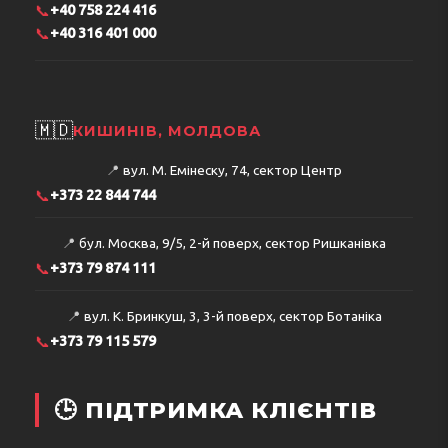
📞
+40 758 224 416
📞
+40 316 401 000
🇲🇩
КИШИНІВ, МОЛДОВА
📍
вул. М. Емінеску, 74, сектор Центр
📞
+373 22 844 744
📍
бул. Москва, 9/5, 2-й поверх, сектор Ришканівка
📞
+373 79 874 111
📍
вул. К. Бринкуш, 3, 3-й поверх, сектор Ботаніка
📞
+373 79 115 579
🕒 ПІДТРИМКА КЛІЄНТІВ