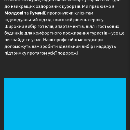
до найкращих оздоровчих курортів. Ми працюємо в
Safe / Сейф / Safeu
Soundproof Rooms /
Молдові
та
Румунії
, пропонуючи клієнтам
Звукоизоляция номеров /
індивідуальний підхід і високий рівень сервісу.
Camere izolate fonic
Широкий вибір готелів, апартаментів, вілл і гостьових
Disabled rooms / Номера
будинків для комфортного проживання туристів – усе це
для инвалидов / Camere pentru
ви знайдете у нас. Наші професійні менеджери
persoane cu mobilitate redusa
допоможуть вам зробити ідеальний вибір і нададуть
підтримку протягом усієї подорожі.