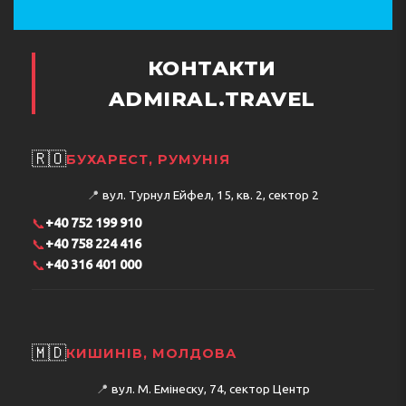
КОНТАКТИ
ADMIRAL.TRAVEL
🇷🇴
БУХАРЕСТ, РУМУНІЯ
📍
вул. Турнул Ейфел, 15, кв. 2, сектор 2
📞
+40 752 199 910
📞
+40 758 224 416
📞
+40 316 401 000
🇲🇩
КИШИНІВ, МОЛДОВА
📍
вул. М. Емінеску, 74, сектор Центр