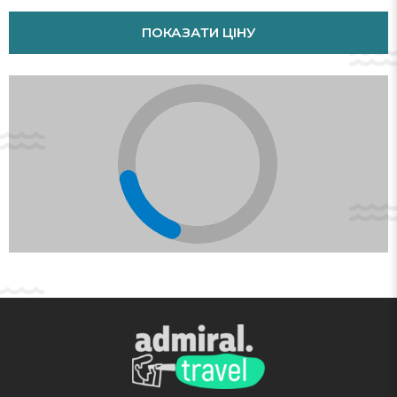
The accommodation features rooms with a bathroom. A safe and a
ПОКАЗАТИ ЦІНУ
minibar are also available. The kitchenette is equipped with a fridge.
A hairdryer is provided in the bathrooms.
Sports/Entertainment
The hotel offers attractions including sport and entertainment
opportunities. The apartment hotel features numerous leisure
facilities, including a pool and an outdoor pool. A range of options
are available, including golf and a solarium. Copyright GIATA 2004 -
2017. Multilingual, powered by www.giata.com for client no. 125125
Адреса:
Los Cardones, 35130 Puerto Rico, Spain
Телефон:
928561417