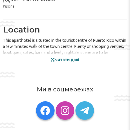
Piscină
Location
This aparthotel is situated in the tourist centre of Puerto Rico within
a few minutes walk of the town centre. Plenty of shopping venues,
boutiques, cafés, bars and a lively nightlife scene are to be
discovered in the area surrounding the hotel. The beach is just 1 km
читати далі
away and links to the public transport network lie within walking
distance.
Facilities
Ми в соцмережах
The apartment hotel was built in 1985. Guests are welcomed at the
accommodation, which has a total of 210 rooms. The hotel offers a
bar and a laundry service. Those arriving in their own vehicles can
leave them in the car park of the apartment hotel.
Rooms