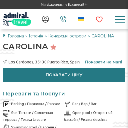
Ми відкрилися у Бухаресті! ✨
Головна
Іспанія
Канарські острови
CAROLINA
>
>
>
CAROLINA
Показати на мапі
Los Cardones, 35130 Puerto Rico, Spain
ПОКАЗАТИ ЦІНУ
Переваги та Послуги
Parking / Парковка / Parcare
Bar / Бар / Bar
Sun Terrace / Солнечная
Open pool / Открытый
терраса / Terasa la soare
бассейн / Piscina deschisa
Swimming Pool / Бассейн /