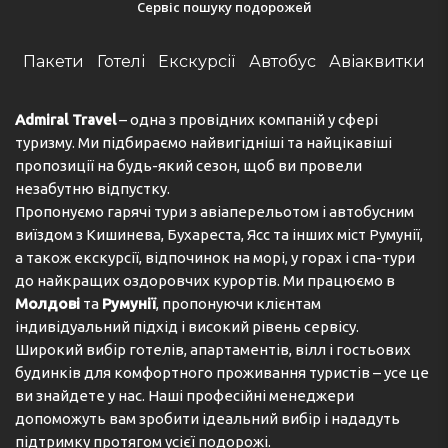
Сервіс пошуку подорожей
Пакети
Готелі
Екскурсії
Автобус
Авіаквитки
Admiral Travel
– одна з провідних компаній у сфері
туризму. Ми підбираємо найвигідніші та найцікавіші
пропозиції на будь-який сезон, щоб ви провели
незабутню відпустку.
Пропонуємо гарячі тури з авіаперельотом і автобусним
виїздом з Кишинева, Бухареста, Ясс та інших міст Румунії,
а також екскурсії, відпочинок на морі, у горах і спа-тури
до найкращих оздоровчих курортів. Ми працюємо в
Молдові
та
Румунії
, пропонуючи клієнтам
індивідуальний підхід і високий рівень сервісу.
Широкий вибір готелів, апартаментів, вілл і гостьових
будинків для комфортного проживання туристів – усе це
ви знайдете у нас. Наші професійні менеджери
допоможуть вам зробити ідеальний вибір і нададуть
підтримку протягом усієї подорожі.